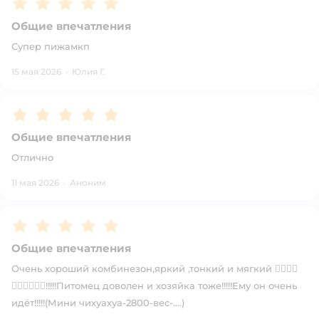
Рейтинг:
5
Общие впечатления
Супер пижамкп
15 мая 2026
·
Юлия Г.
Рейтинг:
5
Общие впечатления
Отлично
11 мая 2026
·
Аноним
Рейтинг:
5
Общие впечатления
Очень хороший комбинезон,яркий ,тонкий и мягкий 👍🏻👍🏻
👍🏻👍🏻👍🏻!!!!!Питомец доволен и хозяйка тоже!!!!!Ему он очень
идёт!!!!!(Мини чихуахуа-2800-вес-….)