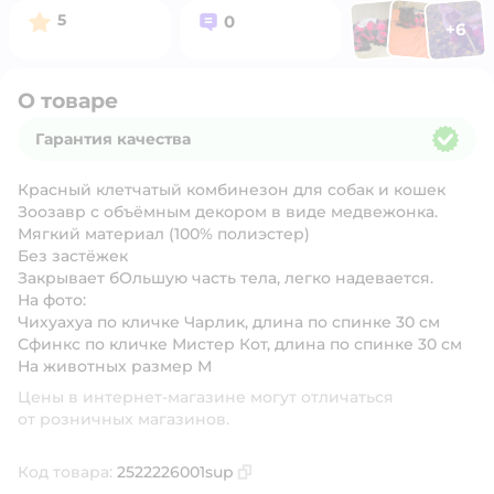
Фото п
Фото пользоват
Фото польз
Рейтинг:
Вопросов:
5
0
+
6
Открыть 
О товаре
Гарантия качества
Гарантия качества
Красный клетчатый комбинезон для собак и кошек
Зоозавр с объёмным декором в виде медвежонка.
Мягкий материал (100% полиэстер)
Без застёжек
Закрывает бОльшую часть тела, легко надевается.
На фото:
Чихуахуа по кличке Чарлик, длина по спинке 30 см
Сфинкс по кличке Мистер Кот, длина по спинке 30 см
На животных размер М
Цены в интернет-магазине могут отличаться
от розничных магазинов.
Код товара:
2522226001sup
Скопировать код товара