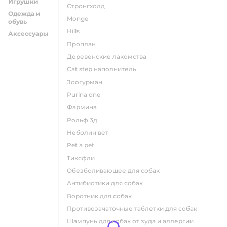
Игрушки
стронгхолд
Одежда и
monge
обувь
hills
Аксессуары
проплан
деревенские лакомства
cat step наполнитель
зоогурман
purina one
фармина
рольф 3д
неболин вет
pet a pet
тиксфли
обезболивающее для собак
антибиотики для собак
воротник для собак
противозачаточные таблетки для собак
шампунь для собак от зуда и аллергии