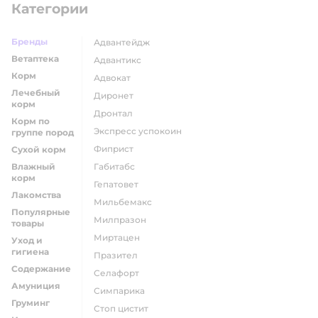
Категории
Бренды
адвантейдж
Ветаптека
адвантикс
Корм
адвокат
Лечебный
диронет
корм
дронтал
Корм по
экспресс успокоин
группе пород
фиприст
Сухой корм
Влажный
габитабс
корм
гепатовет
Лакомства
мильбемакс
Популярные
милпразон
товары
миртацен
Уход и
гигиена
празител
Содержание
селафорт
Амуниция
симпарика
Груминг
стоп цистит