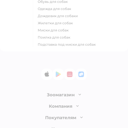
обувь для собак
одежда для собак
дождевик для собаки
жилетки для собак
миски для собак
поилка для собак
подставка под миски для собак
App Store
Google Play
AppGallery
RuStore
Зоомагазин
Лицензия
Компания
Как сделать заказ
О компании
Покупателям
Доставка и оплата
Раскрытие информации
Бонусные карты