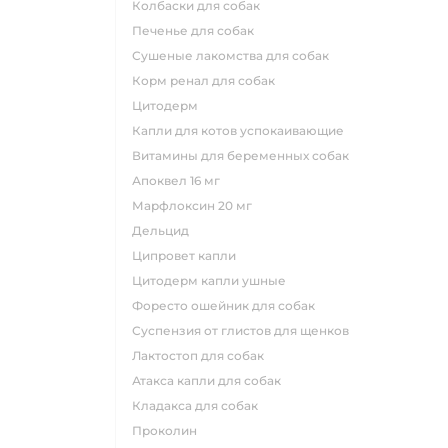
колбаски для собак
печенье для собак
сушеные лакомства для собак
корм ренал для собак
цитодерм
капли для котов успокаивающие
витамины для беременных собак
апоквел 16 мг
марфлоксин 20 мг
дельцид
ципровет капли
цитодерм капли ушные
форесто ошейник для собак
суспензия от глистов для щенков
лактостоп для собак
атакса капли для собак
кладакса для собак
проколин