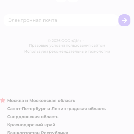
Одежда для кошек
Аренда торговых помещений
Акции
Сертификат АКИТ
Товары для собак
Горячая линия безопасности
Промокоды
Сертификаты
Корм для собак
Вакансии
Бренды
Обратная связь
Одежда для собак
Контакты
Отзывы
Карта сайта
Ветаптека
© 2026 ООО «ДМ»
Блог
•
Правовые условия пользования сайтом
Магазины сети
Используем рекомендательные технологии
Москва и Московская область
Санкт-Петербург и Ленинградская область
Свердловская область
Краснодарский край
Башкортостан Республика