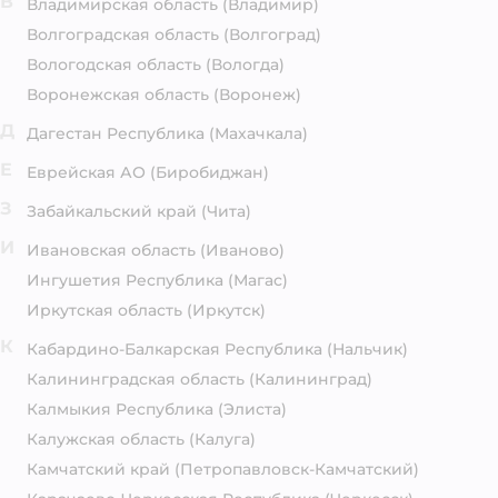
В
Владимирская область
(Владимир)
Волгоградская область
(Волгоград)
Вологодская область
(Вологда)
Воронежская область
(Воронеж)
Д
Дагестан Республика
(Махачкала)
Е
Еврейская АО
(Биробиджан)
З
Забайкальский край
(Чита)
И
Ивановская область
(Иваново)
Ингушетия Республика
(Магас)
Иркутская область
(Иркутск)
К
Кабардино-Балкарская Республика
(Нальчик)
Калининградская область
(Калининград)
Калмыкия Республика
(Элиста)
Калужская область
(Калуга)
Камчатский край
(Петропавловск-Камчатский)