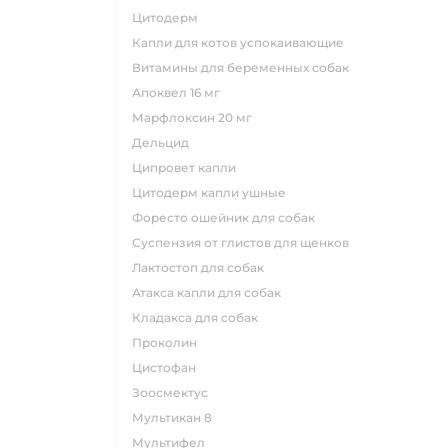
цитодерм
капли для котов успокаивающие
витамины для беременных собак
апоквел 16 мг
марфлоксин 20 мг
дельцид
ципровет капли
цитодерм капли ушные
форесто ошейник для собак
суспензия от глистов для щенков
лактостоп для собак
атакса капли для собак
кладакса для собак
проколин
цистофан
зоосмектус
мультикан 8
мультифел