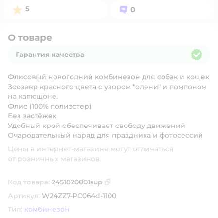
Рейтинг:
Вопросов:
5
0
О товаре
Гарантия качества
Гарантия качества
Флисовый новогодний комбинезон для собак и кошек
Зоозавр красного цвета с узором "олени" и помпоном
на капюшоне.
Флис (100% полиэстер)
Без застёжек
Удобный крой обеспечивает свободу движений
Очаровательный наряд для праздника и фотосессий
Цены в интернет-магазине могут отличаться
от розничных магазинов.
Код товара:
2451820001sup
Скопировать код товара
Артикул:
W24ZZ7-PC064d-1100
Тип:
комбинезон