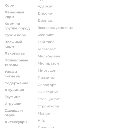
Корм
адвокат
Лечебный
диронет
корм
дронтал
Корм по
экспресс успокоин
группе пород
фиприст
Сухой корм
Влажный
габитабс
корм
гепатовет
Лакомства
мильбемакс
Популярные
милпразон
товары
миртацен
Уход и
гигиена
празител
Содержание
селафорт
Амуниция
симпарика
Груминг
стоп цистит
Игрушки
стронгхолд
Одежда и
monge
обувь
hills
Аксессуары
проплан