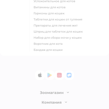
успокоительное для котов
витамины для котов
гормоны для кошек
таблетки для кошек от гуляния
препараты для лечения жкт
шприц для таблеток для кошек
набор для сбора мочи у кошек
воротник для кота
бандаж для кошки
App Store
Google Play
AppGallery
RuStore
Зоомагазин
Лицензия
Компания
Как сделать заказ