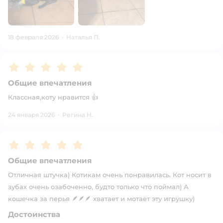
18 февраля 2026
·
Наталья П.
Рейтинг:
5
Общие впечатления
Классная,коту нравится 👍
24 января 2026
·
Регина Н.
Рейтинг:
5
Общие впечатления
Отличная штучка) Котикам очень понравилась. Кот носит в
зубах очень озабоченно, будто только что поймал) А
кошечка за перья 🪶🪶🪶 хватает и мотает эту игрушку)
Достоинства