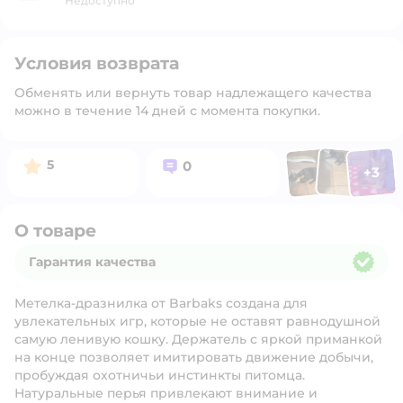
Недоступно
Условия возврата
Обменять или вернуть товар надлежащего качества
можно в течение 14 дней с момента покупки.
Фото п
Фото пользоват
Фото польз
Рейтинг:
Вопросов:
5
0
+
3
Открыть 
О товаре
Гарантия качества
Гарантия качества
Метелка-дразнилка от Barbaks создана для
увлекательных игр, которые не оставят равнодушной
самую ленивую кошку. Держатель с яркой приманкой
на конце позволяет имитировать движение добычи,
пробуждая охотничьи инстинкты питомца.
Натуральные перья привлекают внимание и