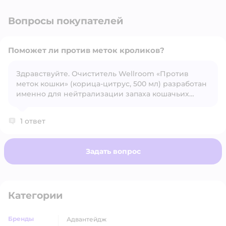
Вопросы покупателей
Поможет ли против меток кроликов?
Здравствуйте. Очиститель Wellroom «Против
меток кошки» (корица‑цитрус, 500 мл) разработан
Открыть вопрос
именно для нейтрализации запаха кошачьих
меток, но его состав основан на ферментативных
и ароматических компонентах, которые работают
1 ответ
и против других органических запахов. Поэтому
средство может помочь убрать запах мочи
кролика, хотя производитель официально
Задать вопрос
указывает только кошек.
Категории
Бренды
адвантейдж