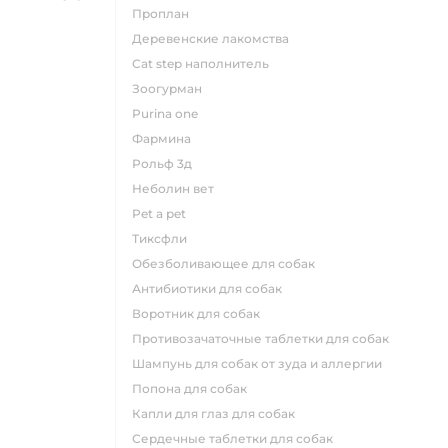
проплан
деревенские лакомства
cat step наполнитель
зоогурман
purina one
фармина
рольф 3д
неболин вет
pet a pet
тиксфли
обезболивающее для собак
антибиотики для собак
воротник для собак
противозачаточные таблетки для собак
шампунь для собак от зуда и аллергии
попона для собак
капли для глаз для собак
сердечные таблетки для собак