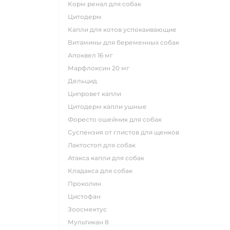
корм ренал для собак
цитодерм
капли для котов успокаивающие
витамины для беременных собак
апоквел 16 мг
марфлоксин 20 мг
дельцид
ципровет капли
цитодерм капли ушные
форесто ошейник для собак
суспензия от глистов для щенков
лактостоп для собак
атакса капли для собак
кладакса для собак
проколин
цистофан
зоосмектус
мультикан 8