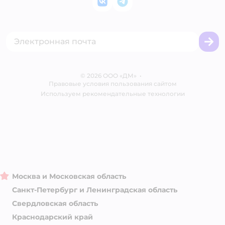
ВКонтакте
Telegram
Оплата Мокка
Политика использования файлов cookie
Одежда для кошек
Аренда торговых помещений
Акции
Сертификат АКИТ
Товары для собак
Горячая линия безопасности
Промокоды
Сертификаты
Корм для собак
Вакансии
Бренды
Обратная связь
Одежда для собак
Контакты
Отзывы
Карта сайта
Ветаптека
© 2026 ООО «ДМ»
Блог
•
Правовые условия пользования сайтом
Магазины сети
Используем рекомендательные технологии
Москва и Московская область
Санкт-Петербург и Ленинградская область
Свердловская область
Краснодарский край