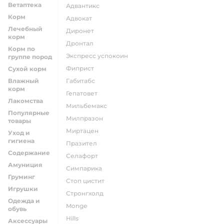
Ветаптека
адвантикс
Корм
адвокат
Лечебный
диронет
корм
дронтал
Корм по
экспресс успокоин
группе пород
фиприст
Сухой корм
Влажный
габитабс
корм
гепатовет
Лакомства
мильбемакс
Популярные
милпразон
товары
миртацен
Уход и
гигиена
празител
Содержание
селафорт
Амуниция
симпарика
Груминг
стоп цистит
Игрушки
стронгхолд
Одежда и
monge
обувь
hills
Аксессуары