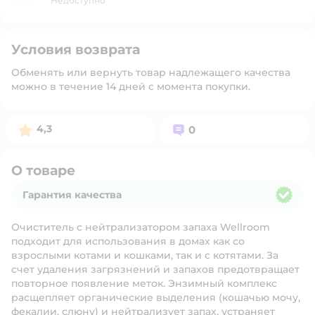
Недоступно
Условия возврата
Обменять или вернуть товар надлежащего качества
можно в течение 14 дней с момента покупки.
Рейтинг:
Вопросов:
4,3
0
О товаре
Гарантия качества
Гарантия качества
Очиститель с нейтрализатором запаха Wellroom
подходит для использования в домах как со
взрослыми котами и кошками, так и с котятами. За
счет удаления загрязнений и запахов предотвращает
повторное появление меток. Энзимный комплекс
расщепляет органические выделения (кошачью мочу,
фекалии, слюну) и нейтрализует запах, устраняет