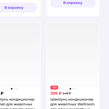
тинг:
В корзину
В корзину
33
−
%
 ₽
299 ₽
449 ₽
пунь кондиционер
Шампунь кондиционер
лап для животных
для животных Wellroom
room с пантенолом
для длинношерстных