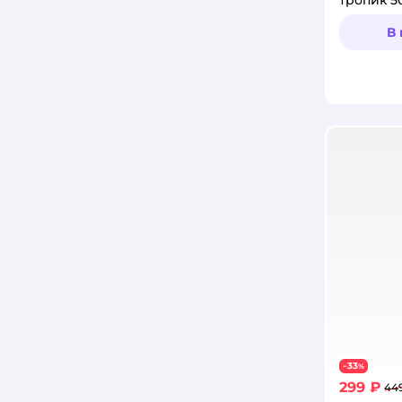
В
33
−
%
299 ₽
44