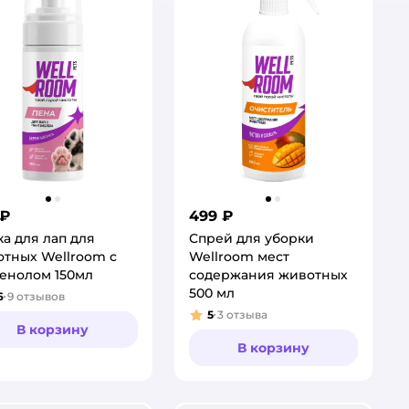
 ₽
499 ₽
а для лап для
Спрей для уборки
тных Wellroom с
Wellroom мест
енолом 150мл
содержания животных
500 мл
6
9
отзывов
тинг:
5
3
отзыва
Рейтинг:
В корзину
В корзину