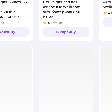
 для животных
Пенка для лап для
Анти
m
животных Wellroom
Well
альный с
антибактериальная
3
1
Рей
ом Е 400мл
150мл
ыва
5
1
отзыв
:
Рейтинг:
 корзину
В корзину