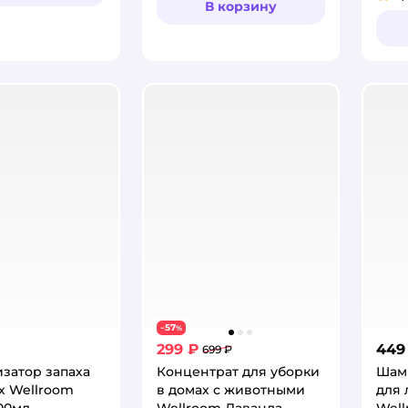
Рей
В корзину
57
−
%
299 ₽
449
699 ₽
затор запаха
Концентрат для уборки
Шам
х Wellroom
в домах с животными
для 
00мл
Wellroom Лаванда
Well