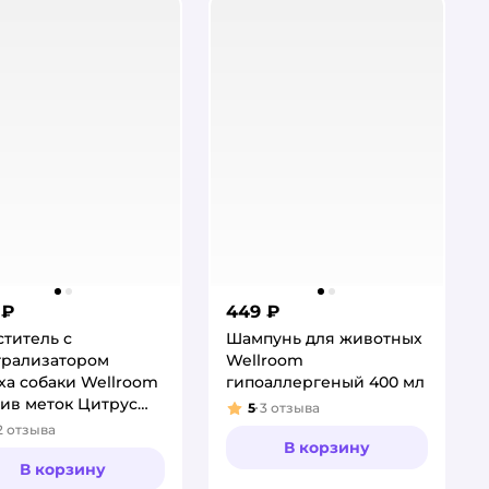
 ₽
449 ₽
титель с
Шампунь для животных
трализатором
Wellroom
ха собаки Wellroom
гипоаллергеный 400 мл
ив меток Цитрус
5
3
отзыва
Рейтинг:
мл
2
отзыва
тинг:
В корзину
В корзину