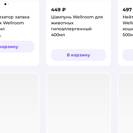
449 ₽
497
затор запаха
Шампунь Wellroom для
Нейт
х Wellroom
животных
Well
мл
гипоаллергенный
кошк
400мл
500
в
:
 корзину
В корзину