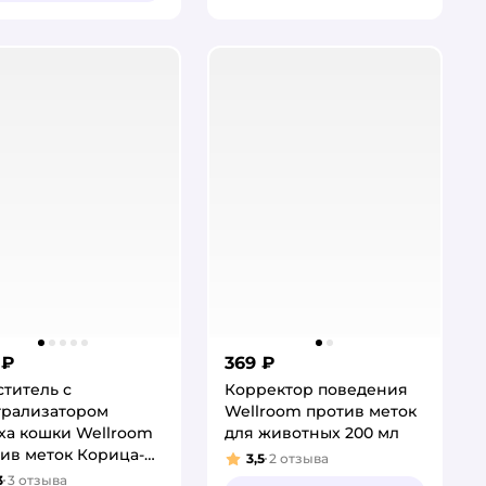
 ₽
369 ₽
титель с
Корректор поведения
трализатором
Wellroom против меток
ха кошки Wellroom
для животных 200 мл
ив меток Корица-
3,5
2
отзыва
Рейтинг:
ус 500 мл
3
3
отзыва