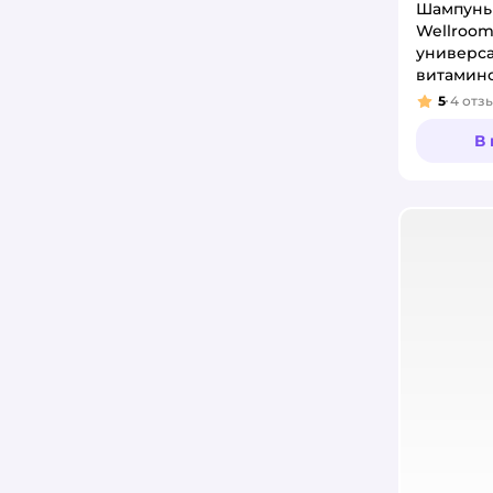
Шампунь
Wellroo
универс
витамин
5
4
отз
Рейтинг
В