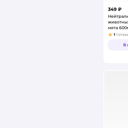
349 ₽
Нейтрали
животны
мята 600
1
1
отзы
Рейтинг
В