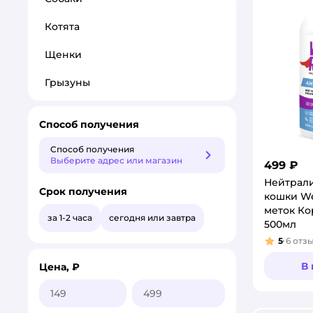
Котята
Щенки
Грызуны
Способ получения
Способ получения
Способ получения
Выберите адрес или магазин
499 ₽
Нейтрали
Срок получения
кошки We
меток Ко
за 1-2 часа
сегодня или завтра
500мл
5
6
отз
Рейтинг
В
Цена, ₽