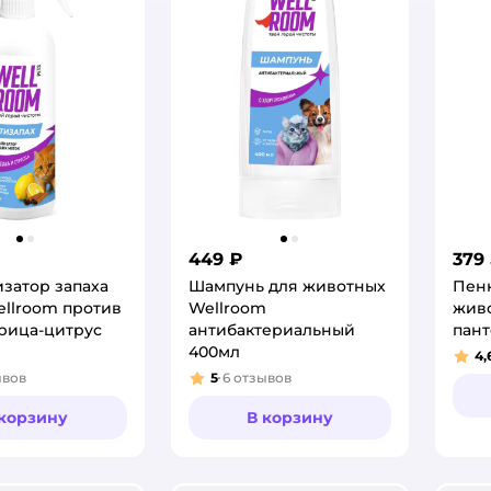
449 ₽
379
затор запаха
Шампунь для животных
Пенк
llroom против
Wellroom
живо
рица-цитрус
антибактериальный
пант
400мл
4,
Рей
ывов
5
6
отзывов
:
Рейтинг:
 корзину
В корзину