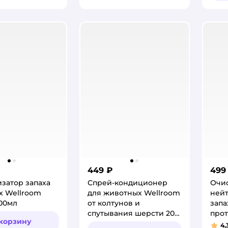
449 ₽
499
затор запаха
Спрей-кондиционер
Очис
х Wellroom
для животных Wellroom
ней
00мл
от колтунов и
запа
спутывания шерсти 200
прот
 корзину
мл
цитр
4,