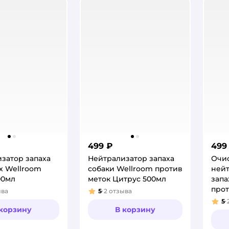
499 ₽
499
затор запаха
Нейтрализатор запаха
Очис
х Wellroom
собаки Wellroom против
ней
00мл
меток Цитрус 500мл
запа
прот
ыва
5
2
отзыва
:
Рейтинг:
500
5
Рей
 корзину
В корзину