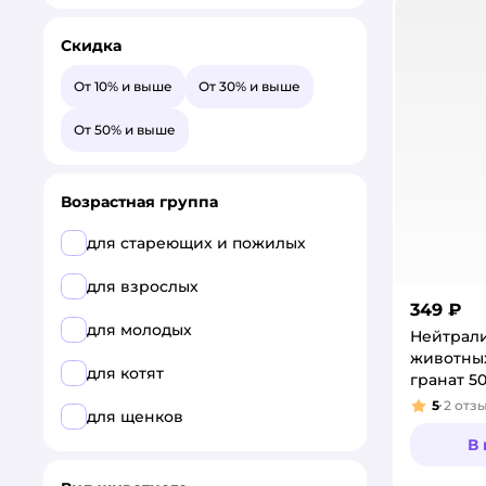
Скидка
От 10% и выше
От 30% и выше
От 50% и выше
Возрастная группа
для стареющих и пожилых
для взрослых
349 ₽
для молодых
Нейтрали
животны
для котят
гранат 5
5
2
отз
Рейтинг
для щенков
В