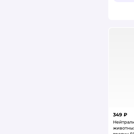
349 ₽
Нейтрали
животны
тропик 5