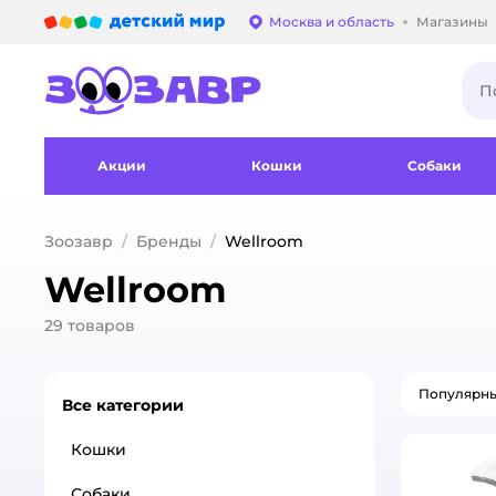
Детский мир
Москва и область
Магазины
Выбор адреса достав
Акции
Кошки
Собаки
Зоозавр
Бренды
Wellroom
Wellroom
29
товаров
Популярн
Все категории
Кошки
Собаки