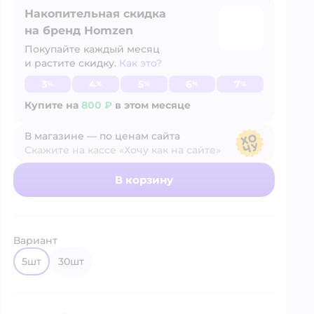
Накопительная скидка
на бренд Homzen
Покупайте каждый месяц
и растите скидку.
Как это?
Узнать больше
3
4
5
6
7
%
%
%
%
%
Купите на
800 ₽
в этом месяце
В магазине — по ценам сайта
Скажите на кассе «Хочу как на сайте»
В магазине — по ценам сайта
В корзину
Вариант
5шт
30шт