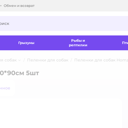
Обмен и возврат
ки.
Рыбы и
Грызуны
Пт
рептилии
ля собак
Пеленки для собак
Пеленки для собак Hom
0*90см 5шт
анное