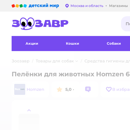
Детский мир
Москва и область
Магазины
Выбор адреса достав
Акции
Кошки
Собаки
Зоозавр
Товары для собак
Средства гигиены д
Пелёнки для животных Homzen 6
Homzen
5,0
·
В избр
назад