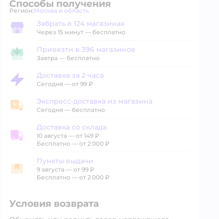
Способы получения
Регион:
Москва и область
Выбор адреса доставки.
Забрать в 124 магазинах
Забрать в магазине
Через 15 минут — бесплатно
Привезти в 396 магазинов
Привезти в магазин
Завтра
—
бесплатно
Доставка за 2 часа
Доставка за 2 часа
Сегодня
—
от 99 ₽
Экспресс-доставка из магазина
Экспресс-доставка из магазина
Сегодня
—
бесплатно
Доставка со склада
10 августа
—
от 149 ₽
Доставка со склада
Бесплатно — от 2 000 ₽
Пункты выдачи
9 августа
—
от 99 ₽
Пункты выдачи
Бесплатно — от 2 000 ₽
Условия возврата