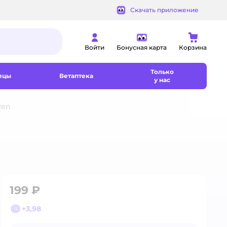
Скачать приложение
Войти
Бонусная карта
Корзина
Только
ицы
Ветаптека
у нас
zen
199 ₽
+
3,98