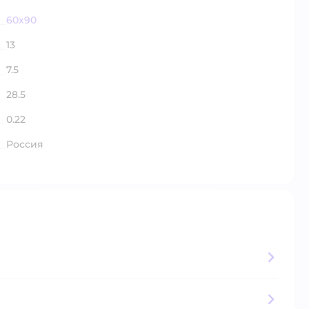
60x90
13
7.5
28.5
0.22
Россия