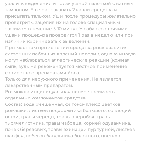
удалить выделения и грязь ушной палочкой с ватным
тампоном. Еще раз закапать 2 капли средства и
присыпать тальком. Уши после процедуры желательно
проветрить, зацепив их на голове специальным
зажимом в течение 5-10 минут. У собак со стоячими
ушами процедура проводится 1 раз в неделю или при
наличии коричневатых выделений.
При местном применении средства риск развития
системных побочных явлений невелик, однако иногда
могут наблюдаться аллергические реакции (кожная
сыпь, зуд). Не рекомендуется местное применение
совместно с препаратами йода.
Только для наружного применения. Не является
лекарственным препаратом.
Возможна индивидуальная непереносимость
отдельных компонентов средства.
Состав:
вода очищенная, фитокомплекс: цветков
ромашки, листьев подорожника большого, соплодий
ольхи, травы череды, травы зверобоя, травы
тысячелистника, травы чабреца, корней одуванчика,
почек березовых, травы эхинацеи пурпурной, листьев
шалфея, побегов багульника болотного, цветков