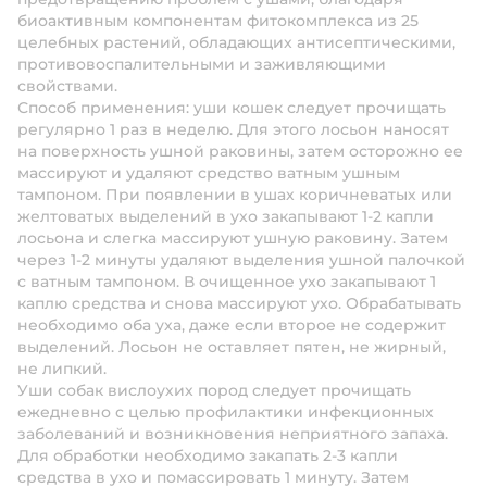
биоактивным компонентам фитокомплекса из 25
целебных растений, обладающих антисептическими,
противовоспалительными и заживляющими
свойствами.
Способ применения:
уши кошек следует прочищать
регулярно 1 раз в неделю. Для этого лосьон наносят
на поверхность ушной раковины, затем осторожно ее
массируют и удаляют средство ватным ушным
тампоном. При появлении в ушах коричневатых или
желтоватых выделений в ухо закапывают 1-2 капли
лосьона и слегка массируют ушную раковину. Затем
через 1-2 минуты удаляют выделения ушной палочкой
с ватным тампоном. В очищенное ухо закапывают 1
каплю средства и снова массируют ухо. Обрабатывать
необходимо оба уха, даже если второе не содержит
выделений. Лосьон не оставляет пятен, не жирный,
не липкий.
Уши собак вислоухих пород следует прочищать
ежедневно с целью профилактики инфекционных
заболеваний и возникновения неприятного запаха.
Для обработки необходимо закапать 2-3 капли
средства в ухо и помассировать 1 минуту. Затем