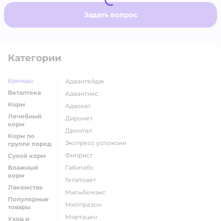
Задать вопрос
Категории
Бренды
адвантейдж
Ветаптека
адвантикс
Корм
адвокат
Лечебный
диронет
корм
дронтал
Корм по
экспресс успокоин
группе пород
фиприст
Сухой корм
Влажный
габитабс
корм
гепатовет
Лакомства
мильбемакс
Популярные
милпразон
товары
миртацен
Уход и