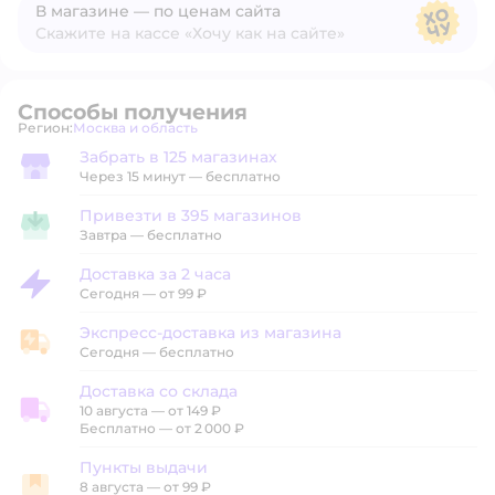
В магазине — по ценам сайта
Скажите на кассе «Хочу как на сайте»
В магазине — по ценам сайта
Способы получения
Регион:
Москва и область
Выбор адреса доставки.
Забрать в 125 магазинах
Забрать в магазине
Через 15 минут — бесплатно
Привезти в 395 магазинов
Привезти в магазин
Завтра
—
бесплатно
Доставка за 2 часа
Доставка за 2 часа
Сегодня
—
от 99 ₽
Экспресс-доставка из магазина
Экспресс-доставка из магазина
Сегодня
—
бесплатно
Доставка со склада
10 августа
—
от 149 ₽
Доставка со склада
Бесплатно — от 2 000 ₽
Пункты выдачи
8 августа
—
от 99 ₽
Пункты выдачи