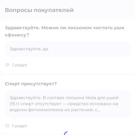
Вопросы покупателей
Здравствуйте. Можно ли лосьоном чистить уши
сфинксу?
Открыть вопрос
Здравствуйте, да.
1 ответ
Спирт присутствует?
Здравствуйте. В составе лосьона Veda для ушей
(15 г) спирт отсутствует — средство основано на
Открыть вопрос
водном фитокомплексе из растений, с
добавлением гидроксиэтилцеллюлозы и ПЭГ‑40
гидрогенизированного касторового масла. Это
1 ответ
делает его мягким и безопасным для регулярной
гигиенической обработки ушей кошек и собак.