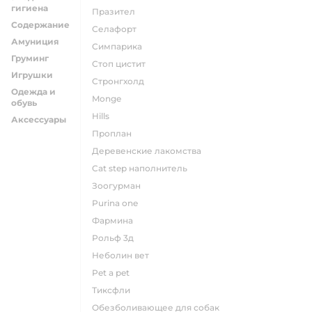
гигиена
празител
Содержание
селафорт
Амуниция
симпарика
Груминг
стоп цистит
Игрушки
стронгхолд
Одежда и
monge
обувь
hills
Аксессуары
проплан
деревенские лакомства
cat step наполнитель
зоогурман
purina one
фармина
рольф 3д
неболин вет
pet a pet
тиксфли
обезболивающее для собак