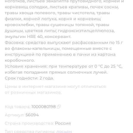
ноготков, листьев эвкалипта прутовидного, корней и
корневищ солодки, листьев крапивы, почек сосны,
травы хвоща полевого, травы чистотела, травы
фиалки, корней лопуха, корня и корневищ
кровохлебки, травы сушеницы топяной, травы
душицы, цветков липы; гидроксиэтилцеллюлоза,
эмульгин HRE 40, консервант.
Фасовка:
средство выпускают расфасованным по 15 г
во флаконы-капельницы, помещенные вместе с
инструкцией по применению в пачки из картона
коробочного.
Условия хранения:
при температуре от 0 °С до 25 °С,
избегая попадания прямых солнечных лучей.
Срок годности:
2 года.
Цены в интернет-магазине могут отличаться
от розничных магазинов.
Код товара:
1000080198
Скопировать код товара
Артикул:
56094
Страна производства:
Россия
Тип средства гигиены:
лосьон