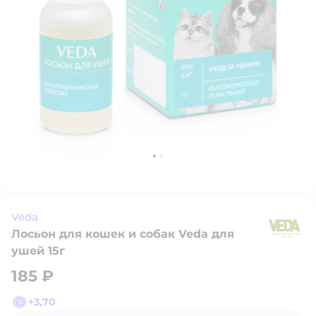
Veda
Лосьон для кошек и собак Veda для
V
ушей 15г
185 ₽
+
3,70