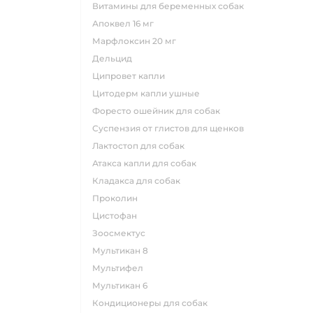
витамины для беременных собак
апоквел 16 мг
марфлоксин 20 мг
дельцид
ципровет капли
цитодерм капли ушные
форесто ошейник для собак
суспензия от глистов для щенков
лактостоп для собак
атакса капли для собак
кладакса для собак
проколин
цистофан
зоосмектус
мультикан 8
мультифел
мультикан 6
кондиционеры для собак