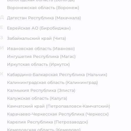
Воронежская область
(Воронеж)
Д
Дагестан Республика
(Махачкала)
Е
Еврейская АО
(Биробиджан)
З
Забайкальский край
(Чита)
И
Ивановская область
(Иваново)
Ингушетия Республика
(Магас)
Иркутская область
(Иркутск)
К
Кабардино-Балкарская Республика
(Нальчик)
Калининградская область
(Калининград)
Калмыкия Республика
(Элиста)
Калужская область
(Калуга)
Камчатский край
(Петропавловск-Камчатский)
Карачаево-Черкесская Республика
(Черкесск)
Карелия Республика
(Петрозаводск)
Кемеровская область
(Кемерово)