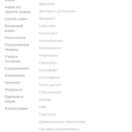
дронтал
Корм по
экспресс успокоин
группе пород
фиприст
Сухой корм
Влажный
габитабс
корм
гепатовет
Лакомства
мильбемакс
Популярные
милпразон
товары
миртацен
Уход и
гигиена
празител
Содержание
селафорт
Амуниция
симпарика
Груминг
стоп цистит
Игрушки
стронгхолд
Одежда и
monge
обувь
hills
Аксессуары
проплан
деревенские лакомства
cat step наполнитель