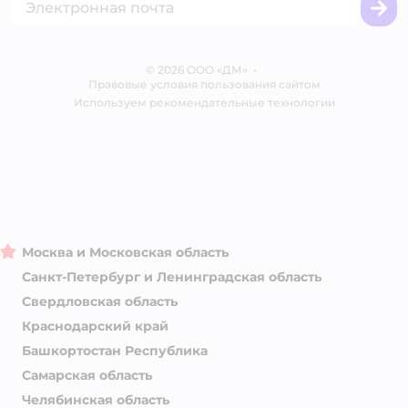
Корм для собак
Вакансии
Бренды
Обратная связь
Одежда для собак
Контакты
Отзывы
Карта сайта
Ветаптека
© 2026 ООО «ДМ»
Блог
•
Правовые условия пользования сайтом
Магазины сети
Используем рекомендательные технологии
Москва и Московская область
Санкт-Петербург и Ленинградская область
Свердловская область
Краснодарский край
Башкортостан Республика
Самарская область
Челябинская область