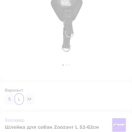
Вариант
S
L
M
Зоозавр
Шлейка для собак Zoozavr L 52-62см
З