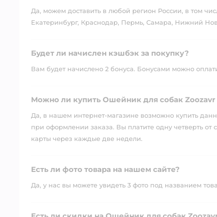
Да, можем доставить в любой регион России, в том чис
Екатеринбург, Краснодар, Пермь, Самара, Нижний Нов
Будет ли начислен кэшбэк за покупку?
Вам будет начислено 2 бонуса. Бонусами можно оплатит
Можно ли купить Ошейник для собак Zoozavr 
Да, в нашем интернет-магазине возможно купить данны
при оформлении заказа. Вы платите одну четверть от с
карты через каждые две недели.
Есть ли фото товара на нашем сайте?
Да, у нас вы можете увидеть 3 фото под названием тов
Есть ли скидки на Ошейник для собак Zoozavr