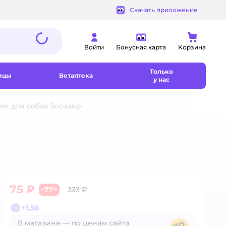
Скачать приложение
Войти
Бонусная карта
Корзина
Только
ицы
Ветаптека
у нас
и для собак Зоозавр
75 ₽
77
333 ₽
−
%
+
1,50
В магазине — по ценам сайта