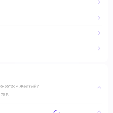
35-55*2см Желтый?
75 ₽.
?