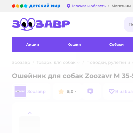
Детский мир
Москва и область
Магазины
Выбор адреса достав
Акции
Кошки
Собаки
Зоозавр
Товары для собак
Поводки, рулетки и
Ошейник для собак Zoozavr M 35
Зоозавр
5,0
·
В избр
назад