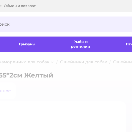
Обмен и возврат
ки.
Рыбы и
Грызуны
Пт
рептилии
 намордники для собак
Ошейники для собак
Ошейник
-55*2см Желтый
анное