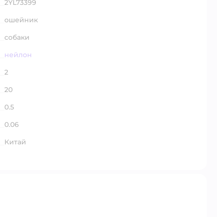
2YL73399
ошейник
собаки
нейлон
2
20
0.5
0.06
Китай