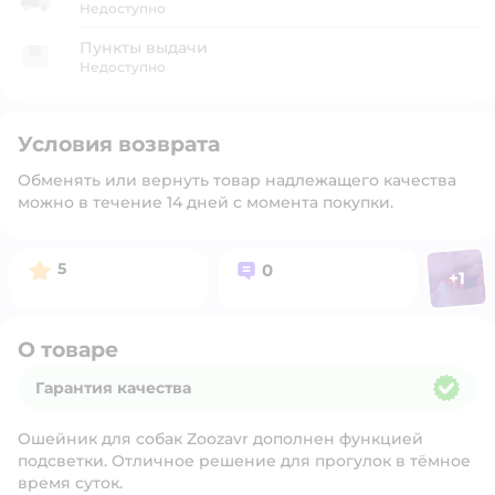
Недоступно
Пункты выдачи
Недоступно
Условия возврата
Обменять или вернуть товар надлежащего качества
можно в течение 14 дней с момента покупки.
Фото п
Рейтинг:
Вопросов:
5
0
+
1
Откр
О товаре
Гарантия качества
Гарантия качества
Ошейник для собак Zoozavr дополнен функцией
подсветки. Отличное решение для прогулок в тёмное
время суток.