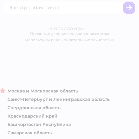
Промокоды
Сертификаты
Корм для собак
Вакансии
Бренды
Обратная связь
Одежда для собак
Контакты
Отзывы
Карта сайта
Ветаптека
© 2026 ООО «ДМ»
Блог
•
Правовые условия пользования сайтом
Магазины сети
Используем рекомендательные технологии
Москва и Московская область
Санкт-Петербург и Ленинградская область
Свердловская область
Краснодарский край
Башкортостан Республика
Самарская область