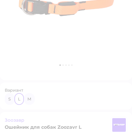
Вариант
S
L
M
Зоозавр
Ошейник для собак Zoozavr L
З