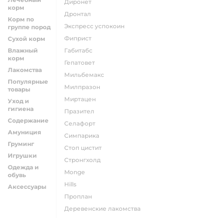
диронет
корм
дронтал
Корм по
экспресс успокоин
группе пород
фиприст
Сухой корм
Влажный
габитабс
корм
гепатовет
Лакомства
мильбемакс
Популярные
милпразон
товары
миртацен
Уход и
гигиена
празител
Содержание
селафорт
Амуниция
симпарика
Груминг
стоп цистит
Игрушки
стронгхолд
Одежда и
monge
обувь
hills
Аксессуары
проплан
деревенские лакомства