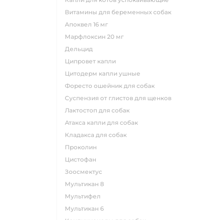
витамины для беременных собак
апоквел 16 мг
марфлоксин 20 мг
дельцид
ципровет капли
цитодерм капли ушные
форесто ошейник для собак
суспензия от глистов для щенков
лактостоп для собак
атакса капли для собак
кладакса для собак
проколин
цистофан
зоосмектус
мультикан 8
мультифел
мультикан 6