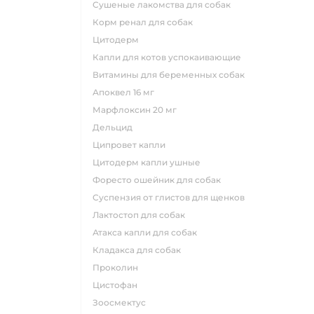
сушеные лакомства для собак
корм ренал для собак
цитодерм
капли для котов успокаивающие
витамины для беременных собак
апоквел 16 мг
марфлоксин 20 мг
дельцид
ципровет капли
цитодерм капли ушные
форесто ошейник для собак
суспензия от глистов для щенков
лактостоп для собак
атакса капли для собак
кладакса для собак
проколин
цистофан
зоосмектус