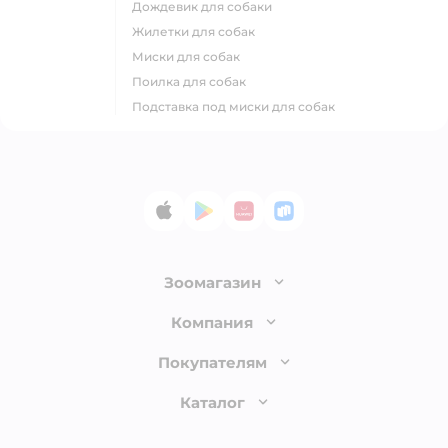
дождевик для собаки
жилетки для собак
миски для собак
поилка для собак
подставка под миски для собак
App Store
Google Play
AppGallery
RuStore
Зоомагазин
Лицензия
Компания
Как сделать заказ
О компании
Покупателям
Доставка и оплата
Раскрытие информации
Бонусные карты
Каталог
Обмен и возврат товара
Инвесторам
Электронные подарочные сертификаты
Правила продажи
Товары для кошек
Пресс-центр