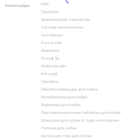
hills
Аксессуары
проплан
деревенские лакомства
cat step наполнитель
зоогурман
purina one
фармина
рольф 3д
неболин вет
pet a pet
тиксфли
обезболивающее для собак
антибиотики для собак
воротник для собак
противозачаточные таблетки для собак
шампунь для собак от зуда и аллергии
попона для собак
капли для глаз для собак