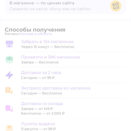
В магазине — по ценам сайта
Скажите на кассе «Хочу как на сайте»
В магазине — по ценам сайта
Способы получения
Регион:
Москва и область
Выбор адреса доставки.
Забрать в 124 магазинах
Забрать в магазине
Через 15 минут — бесплатно
Привезти в 396 магазинов
Привезти в магазин
Завтра
—
бесплатно
Доставка за 2 часа
Доставка за 2 часа
Сегодня
—
от 99 ₽
Экспресс-доставка из магазина
Экспресс-доставка из магазина
Сегодня
—
бесплатно
Доставка со склада
Завтра
—
от 149 ₽
Доставка со склада
Бесплатно — от 2 000 ₽
Пункты выдачи
11 августа
—
от 99 ₽
Пункты выдачи