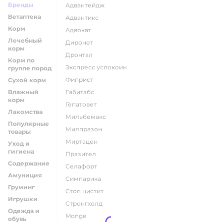
Бренды
адвантейдж
Ветаптека
адвантикс
Корм
адвокат
Лечебный
диронет
корм
дронтал
Корм по
экспресс успокоин
группе пород
фиприст
Сухой корм
Влажный
габитабс
корм
гепатовет
Лакомства
мильбемакс
Популярные
милпразон
товары
миртацен
Уход и
гигиена
празител
Содержание
селафорт
Амуниция
симпарика
Груминг
стоп цистит
Игрушки
стронгхолд
Одежда и
monge
обувь