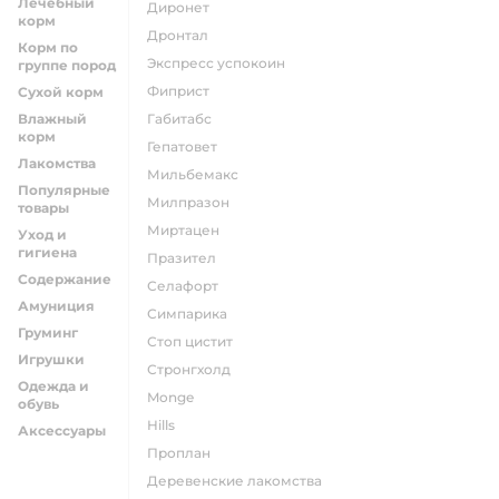
Лечебный
диронет
корм
дронтал
Корм по
экспресс успокоин
группе пород
фиприст
Сухой корм
Влажный
габитабс
корм
гепатовет
Лакомства
мильбемакс
Популярные
милпразон
товары
миртацен
Уход и
гигиена
празител
Содержание
селафорт
Амуниция
симпарика
Груминг
стоп цистит
Игрушки
стронгхолд
Одежда и
monge
обувь
hills
Аксессуары
проплан
деревенские лакомства