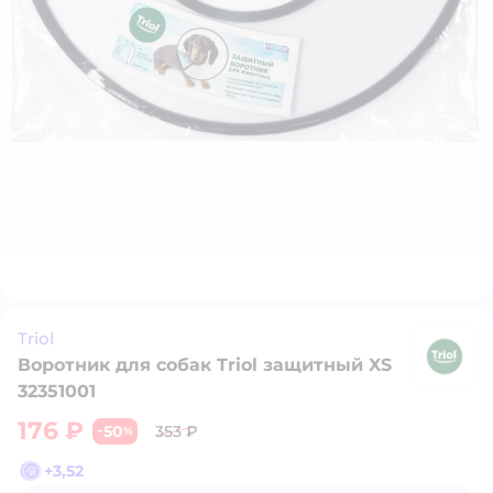
Triol
Воротник для собак Triol защитный XS
Tr
32351001
176 ₽
50
353 ₽
−
%
+
3,52