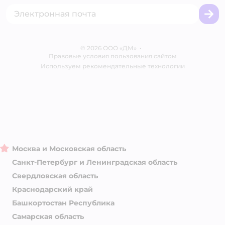
Промокоды
Сертификаты
Корм для собак
Вакансии
Бренды
Обратная связь
Одежда для собак
Контакты
Отзывы
Карта сайта
Ветаптека
© 2026 ООО «ДМ»
Блог
•
Правовые условия пользования сайтом
Магазины сети
Используем рекомендательные технологии
Москва и Московская область
Санкт-Петербург и Ленинградская область
Свердловская область
Краснодарский край
Башкортостан Республика
Самарская область