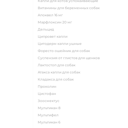
капли для котов успокаивающие
витамины для беременных собак
апоквел 16 мг
марфлоксин 20 мг
дельцид
ципровет капли
цитодерм капли ушные
форесто ошейник для собак
суспензия от глистов для щенков
лактостоп для собак
атакса капли для собак
кладакса для собак
проколин
цистофан
зоосмектус
мультикан 8
мультифел
мультикан 6