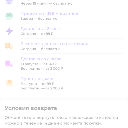
Забрать в магазине
Через 15 минут — бесплатно
Привезти в 396 магазинов
Привезти в магазин
Завтра
—
бесплатно
Доставка за 2 часа
Доставка за 2 часа
Сегодня
—
от 99 ₽
Экспресс-доставка из магазина
Экспресс-доставка из магазина
Сегодня
—
бесплатно
Доставка со склада
10 августа
—
от 149 ₽
Доставка со склада
Бесплатно — от 2 000 ₽
Пункты выдачи
9 августа
—
от 99 ₽
Пункты выдачи
Бесплатно — от 2 000 ₽
Условия возврата
Обменять или вернуть товар надлежащего качества
можно в течение 14 дней с момента покупки.