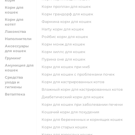
корм
корм проплан для кошек
Корм для
кошек
корм грандорф для кошек
Корм для
фармина корм для кошек
котят
harty корм для кошек
Лакомства
ройбис корм для кошек
Наполнители
корм монж для кошек
Аксессуары
для кошек
корм хиллс для кошек
Груминг
пурина оне для кошек
Амуниция для
корм для кошек при мкб
кошек
корм для кошек с проблемами почек
Средства
Корм для кастрированных котов
ухода и
гигиены
влажный корм для кастрированных котов
Ветаптека
диабетический корм для кошек
корм для кошек при заболевании печени
кошачий корм для похудения
корм для беременных и кормящих кошек
корм для старых кошек
корм для взрослых кошек