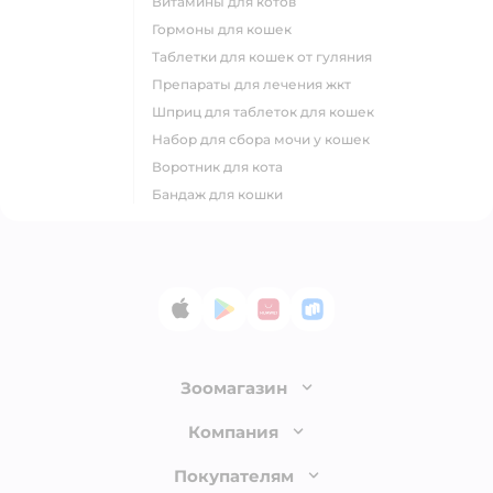
витамины для котов
гормоны для кошек
таблетки для кошек от гуляния
препараты для лечения жкт
шприц для таблеток для кошек
набор для сбора мочи у кошек
воротник для кота
бандаж для кошки
App Store
Google Play
AppGallery
RuStore
Зоомагазин
Лицензия
Компания
Как сделать заказ
О компании
Покупателям
Доставка и оплата