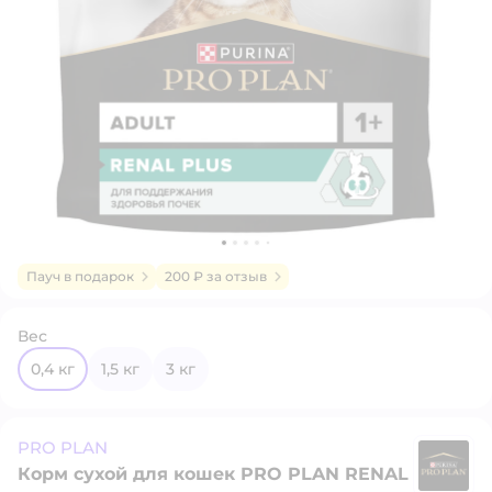
Пауч в подарок
200 ₽ за отзыв
Вес
0,4 кг
1,5 кг
3 кг
PRO PLAN
Корм сухой для кошек PRO PLAN RENAL
P