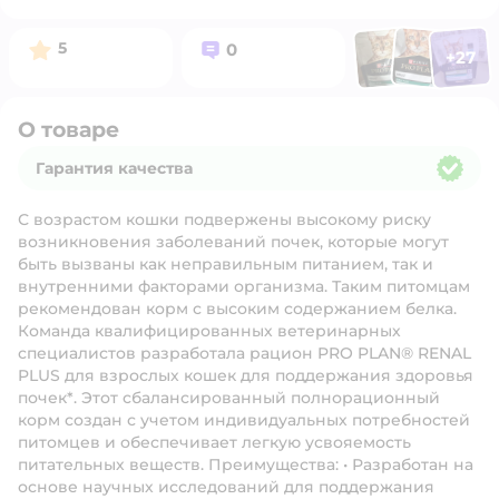
Фото п
Фото пользоват
Фото польз
Рейтинг:
Вопросов:
5
0
+
27
Открыть 
О товаре
Гарантия качества
Гарантия качества
С возрастом кошки подвержены высокому риску
возникновения заболеваний почек, которые могут
быть вызваны как неправильным питанием, так и
внутренними факторами организма. Таким питомцам
рекомендован корм с высоким содержанием белка.
Команда квалифицированных ветеринарных
специалистов разработала рацион PRO PLAN® RENAL
PLUS для взрослых кошек для поддержания здоровья
почек*. Этот сбалансированный полнорационный
корм создан с учетом индивидуальных потребностей
питомцев и обеспечивает легкую усвояемость
питательных веществ. Преимущества: • Разработан на
основе научных исследований для поддержания