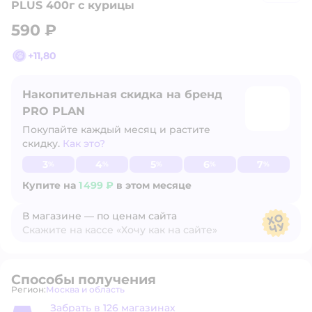
PLUS 400г с курицы
590 ₽
+
11,80
Накопительная скидка на бренд
PRO PLAN
Покупайте каждый месяц и растите
скидку.
Как это?
Узнать больше
3
4
5
6
7
%
%
%
%
%
Купите на
1 499 ₽
в этом месяце
В магазине — по ценам сайта
Скажите на кассе «Хочу как на сайте»
В магазине — по ценам сайта
Способы получения
Регион:
Москва и область
Выбор адреса доставки.
Забрать в 126 магазинах