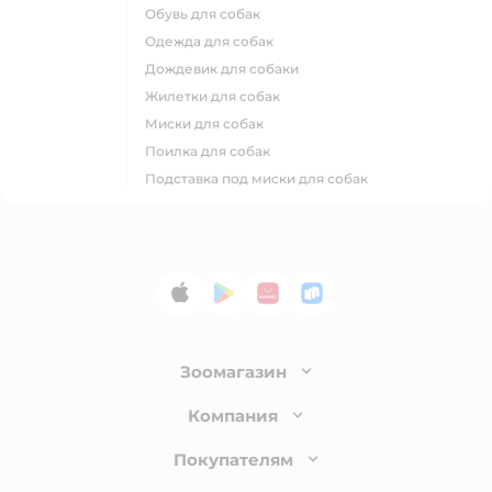
обувь для собак
одежда для собак
дождевик для собаки
жилетки для собак
миски для собак
поилка для собак
подставка под миски для собак
App Store
Google Play
AppGallery
RuStore
Зоомагазин
Лицензия
Компания
Как сделать заказ
О компании
Покупателям
Доставка и оплата
Раскрытие информации