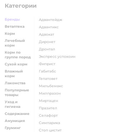
Категории
Бренды
адвантейдж
Ветаптека
адвантикс
Корм
адвокат
Лечебный
диронет
корм
дронтал
Корм по
экспресс успокоин
группе пород
фиприст
Сухой корм
Влажный
габитабс
корм
гепатовет
Лакомства
мильбемакс
Популярные
милпразон
товары
миртацен
Уход и
гигиена
празител
Содержание
селафорт
Амуниция
симпарика
Груминг
стоп цистит