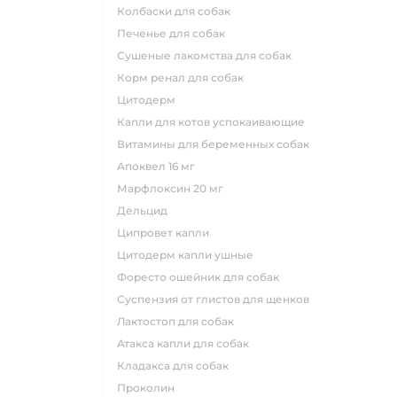
колбаски для собак
печенье для собак
сушеные лакомства для собак
корм ренал для собак
цитодерм
капли для котов успокаивающие
витамины для беременных собак
апоквел 16 мг
марфлоксин 20 мг
дельцид
ципровет капли
цитодерм капли ушные
форесто ошейник для собак
суспензия от глистов для щенков
лактостоп для собак
атакса капли для собак
кладакса для собак
проколин