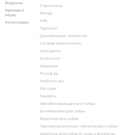
Игрушки
стронгхолд
Одежда и
monge
обувь
hills
Аксессуары
проплан
деревенские лакомства
cat step наполнитель
зоогурман
purina one
фармина
рольф 3д
неболин вет
pet a pet
тиксфли
обезболивающее для собак
антибиотики для собак
воротник для собак
противозачаточные таблетки для собак
шампунь для собак от зуда и аллергии