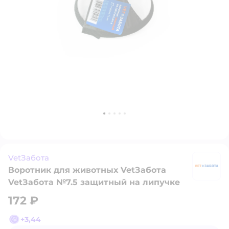
VetЗабота
Воротник для животных VetЗабота
V
VetЗабота №7.5 защитный на липучке
172 ₽
+
3,44