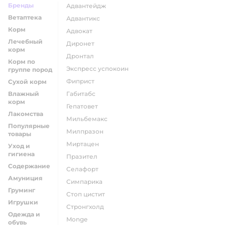
Бренды
адвантейдж
Ветаптека
адвантикс
Корм
адвокат
Лечебный
диронет
корм
дронтал
Корм по
экспресс успокоин
группе пород
фиприст
Сухой корм
Влажный
габитабс
корм
гепатовет
Лакомства
мильбемакс
Популярные
милпразон
товары
миртацен
Уход и
гигиена
празител
Содержание
селафорт
Амуниция
симпарика
Груминг
стоп цистит
Игрушки
стронгхолд
Одежда и
monge
обувь