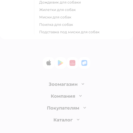
дождевик для собаки
жилетки для собак
миски для собак
поилка для собак
подставка под миски для собак
App Store
Google Play
AppGallery
RuStore
Зоомагазин
Лицензия
Компания
Как сделать заказ
О компании
Покупателям
Доставка и оплата
Раскрытие информации
Бонусные карты
Каталог
Обмен и возврат товара
Инвесторам
Электронные подарочные сертификаты
Правила продажи
Товары для кошек
Пресс-центр