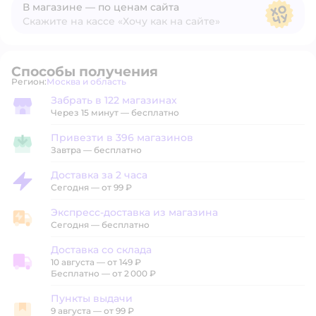
В магазине — по ценам сайта
Скажите на кассе «Хочу как на сайте»
В магазине — по ценам сайта
Способы получения
Регион:
Москва и область
Выбор адреса доставки.
Забрать в 122 магазинах
Забрать в магазине
Через 15 минут — бесплатно
Привезти в 396 магазинов
Привезти в магазин
Завтра
—
бесплатно
Доставка за 2 часа
Доставка за 2 часа
Сегодня
—
от 99 ₽
Экспресс-доставка из магазина
Экспресс-доставка из магазина
Сегодня
—
бесплатно
Доставка со склада
10 августа
—
от 149 ₽
Доставка со склада
Бесплатно — от 2 000 ₽
Пункты выдачи
9 августа
—
от 99 ₽
Пункты выдачи