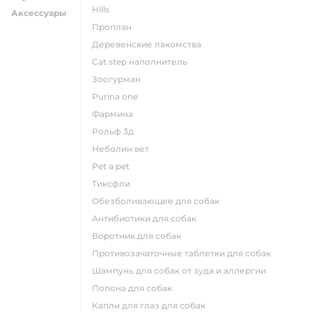
hills
Аксессуары
проплан
деревенские лакомства
cat step наполнитель
зоогурман
purina one
фармина
рольф 3д
неболин вет
pet a pet
тиксфли
обезболивающее для собак
антибиотики для собак
воротник для собак
противозачаточные таблетки для собак
шампунь для собак от зуда и аллергии
попона для собак
капли для глаз для собак