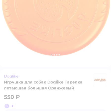
Doglike
Игрушка для собак Doglike Тарелка
D
летающая большая Оранжевый
550 ₽
+
11