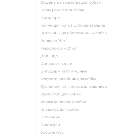
сушеные лакомства для собак
корм ренал для собак
цитодерм
капли для котов успокаивающие
витамины для беременных собак
апоквел 16 мг
марфлоксин 20 мг
дельцид
ципровет капли
цитодерм капли ушные
форесто ошейник для собак
суспензия от глистов для щенков
лактостоп для собак
атакса капли для собак
кладакса для собак
проколин
цистофан
зоосмектус