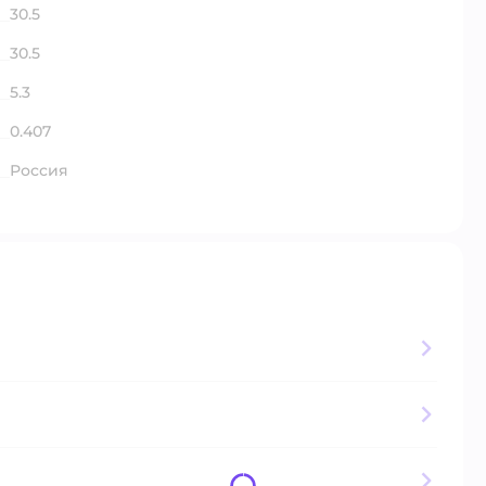
30.5
30.5
5.3
0.407
Россия