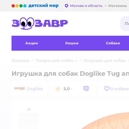
Детский мир
Москва и область
Магазины
Выбор адреса достав
Акции
Кошки
Собаки
Зоозавр
Товары для собак
Игрушки для собак
Игрушка для собак Doglike Tug a
Doglike
5,0
·
В избра
назад