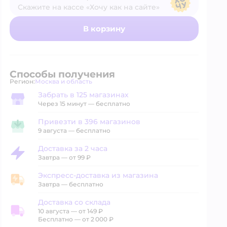
Скажите на кассе «Хочу как на сайте»
В магазине — по ценам сайта
В корзину
Способы получения
Регион:
Москва и область
Выбор адреса доставки.
Забрать в 125 магазинах
Забрать в магазине
Через 15 минут — бесплатно
Привезти в 396 магазинов
Привезти в магазин
9 августа
—
бесплатно
Доставка за 2 часа
Доставка за 2 часа
Завтра
—
от 99 ₽
Экспресс-доставка из магазина
Экспресс-доставка из магазина
Завтра
—
бесплатно
Доставка со склада
10 августа
—
от 149 ₽
Доставка со склада
Бесплатно — от 2 000 ₽