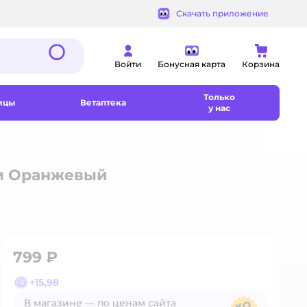
Скачать приложение
Войти
Бонусная карта
Корзина
Только
ицы
Ветаптека
у нас
см Оранжевый
799 ₽
+
15,98
В магазине — по ценам сайта