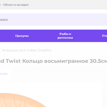
Обмен и возврат
ки.
Рыбы и
Грызуны
Пт
рептилии
Игрушки для собак Doglike
nd Twist Кольцо восьмигранное 30.5
нное