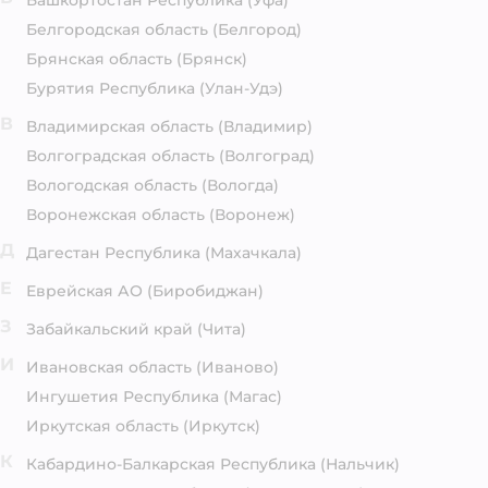
Башкортостан Республика
(Уфа)
Белгородская область
(Белгород)
Брянская область
(Брянск)
Бурятия Республика
(Улан-Удэ)
В
Владимирская область
(Владимир)
Волгоградская область
(Волгоград)
Вологодская область
(Вологда)
Воронежская область
(Воронеж)
Д
Дагестан Республика
(Махачкала)
Е
Еврейская АО
(Биробиджан)
З
Забайкальский край
(Чита)
И
Ивановская область
(Иваново)
Ингушетия Республика
(Магас)
Иркутская область
(Иркутск)
К
Кабардино-Балкарская Республика
(Нальчик)