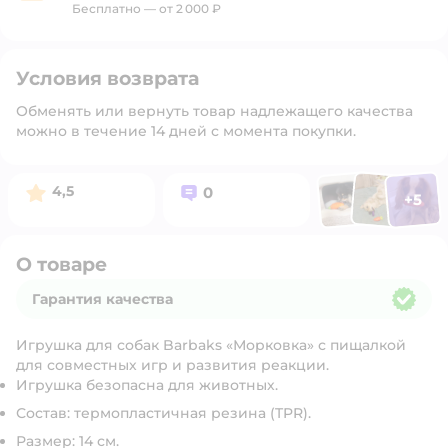
Бесплатно — от 2 000 ₽
Условия возврата
Обменять или вернуть товар надлежащего качества
можно в течение 14 дней с момента покупки.
Фото п
Фото пользоват
Фото польз
Рейтинг:
Вопросов:
4,5
0
+
5
Открыть 
О товаре
Гарантия качества
Гарантия качества
Игрушка для собак Barbaks «Морковка» с пищалкой
для совместных игр и развития реакции.
Игрушка безопасна для животных.
Состав:
термопластичная резина (TPR).
Размер: 14 см.