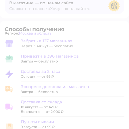
В магазине — по ценам сайта
Скажите на кассе «Хочу как на сайте»
В магазине — по ценам сайта
Способы получения
Регион:
Москва и область
Выбор адреса доставки.
Забрать в 127 магазинах
Забрать в магазине
Через 15 минут — бесплатно
Привезти в 396 магазинов
Привезти в магазин
Завтра
—
бесплатно
Доставка за 2 часа
Доставка за 2 часа
Сегодня
—
от 99 ₽
Экспресс-доставка из магазина
Экспресс-доставка из магазина
Завтра
—
бесплатно
Доставка со склада
10 августа
—
от 149 ₽
Доставка со склада
Бесплатно — от 2 000 ₽
Пункты выдачи
9 августа
—
от 99 ₽
Пункты выдачи