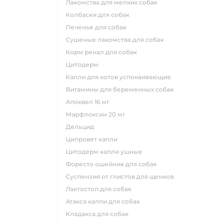
лакомства для мелких собак
колбаски для собак
печенье для собак
сушеные лакомства для собак
корм ренал для собак
цитодерм
капли для котов успокаивающие
витамины для беременных собак
апоквел 16 мг
марфлоксин 20 мг
дельцид
ципровет капли
цитодерм капли ушные
форесто ошейник для собак
суспензия от глистов для щенков
лактостоп для собак
атакса капли для собак
кладакса для собак