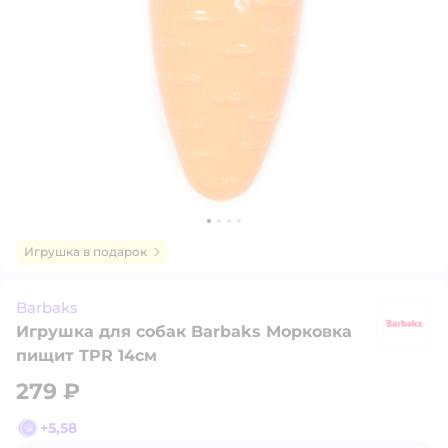
Игрушка в подарок
Barbaks
Игрушка для собак Barbaks Морковка
B
пищит TPR 14см
279 ₽
+
5,58