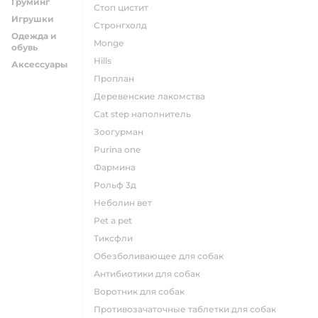
Груминг
стоп цистит
Игрушки
стронгхолд
Одежда и
monge
обувь
hills
Аксессуары
проплан
деревенские лакомства
cat step наполнитель
зоогурман
purina one
фармина
рольф 3д
неболин вет
pet a pet
тиксфли
обезболивающее для собак
антибиотики для собак
воротник для собак
противозачаточные таблетки для собак