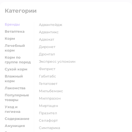
Категории
Бренды
адвантейдж
Ветаптека
адвантикс
Корм
адвокат
Лечебный
диронет
корм
дронтал
Корм по
экспресс успокоин
группе пород
фиприст
Сухой корм
Влажный
габитабс
корм
гепатовет
Лакомства
мильбемакс
Популярные
милпразон
товары
миртацен
Уход и
гигиена
празител
Содержание
селафорт
Амуниция
симпарика