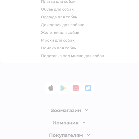
платья для собак
обувь для собак
одежда для собак
дождевик для собаки
жилетки для собак
миски для собак
поилка для собак
подставка под миски для собак
App Store
Google Play
AppGallery
RuStore
Зоомагазин
Лицензия
Компания
Как сделать заказ
О компании
Покупателям
Доставка и оплата