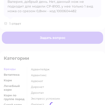
Валерия, добрый день. Нет, данный нож не
Открыть вопрос
подходит для модели СР-8100, у нее только 1 вид
ножа со срезом 0,8мм - код 1000604482
1 ответ
Задать вопрос
Категории
Бренды
адвантейдж
Ветаптека
адвантикс
Корм
адвокат
Лечебный
диронет
корм
дронтал
Корм по
экспресс успокоин
группе пород
фиприст
Сухой корм