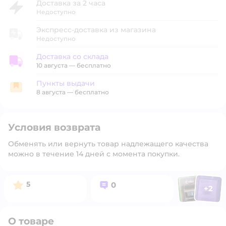
Доставка за 2 часа
Недоступно
Экспресс-доставка из магазина
Недоступно
Доставка со склада
Доставка со склада
10 августа
—
бесплатно
Пункты выдачи
Пункты выдачи
8 августа
—
бесплатно
Условия возврата
Обменять или вернуть товар надлежащего качества
можно в течение 14 дней с момента покупки.
Фото польз
Фото п
Рейтинг:
Вопросов:
5
0
+
2
Открыт
О товаре