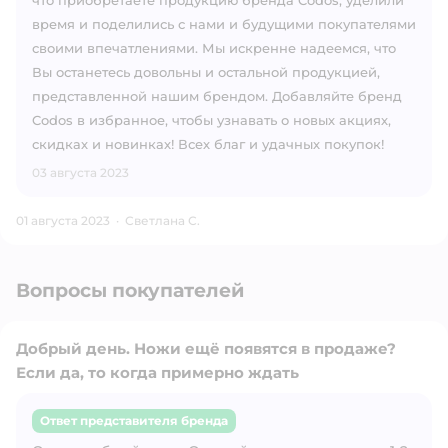
что приобретаете продукцию бренда Codos, уделили
время и поделились с нами и будущими покупателями
своими впечатлениями. Мы искренне надеемся, что
Вы останетесь довольны и остальной продукцией,
представленной нашим брендом. Добавляйте бренд
Codos в избранное, чтобы узнавать о новых акциях,
скидках и новинках! Всех благ и удачных покупок!
03 августа 2023
01 августа 2023
·
Светлана С.
Вопросы покупателей
Добрый день. Ножи ещё появятся в продаже?
Если да, то когда примерно ждать
Ответ представителя бренда
Открыть вопрос