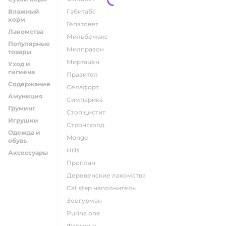
Влажный
габитабс
корм
гепатовет
Лакомства
мильбемакс
Популярные
милпразон
товары
миртацен
Уход и
гигиена
празител
Содержание
селафорт
Амуниция
симпарика
Груминг
стоп цистит
Игрушки
стронгхолд
Одежда и
monge
обувь
hills
Аксессуары
проплан
деревенские лакомства
cat step наполнитель
зоогурман
purina one
фармина