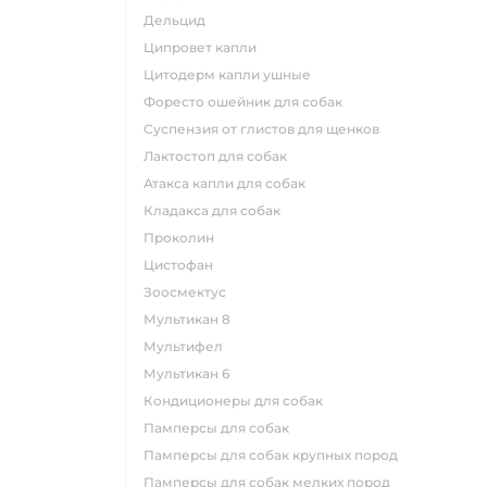
дельцид
ципровет капли
цитодерм капли ушные
форесто ошейник для собак
суспензия от глистов для щенков
лактостоп для собак
атакса капли для собак
кладакса для собак
проколин
цистофан
зоосмектус
мультикан 8
мультифел
мультикан 6
кондиционеры для собак
памперсы для собак
памперсы для собак крупных пород
памперсы для собак мелких пород