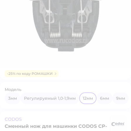
-25% по коду РОМАШКИ
Модель
3мм
Регулируемый 1,0-1,9мм
12мм
6мм
9мм
CODOS
Сменный нож для машинки CODOS CP-
C