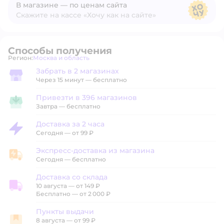
В магазине — по ценам сайта
Скажите на кассе «Хочу как на сайте»
В магазине — по ценам сайта
Способы получения
Регион:
Москва и область
Выбор адреса доставки.
Забрать в 2 магазинах
Забрать в магазине
Через 15 минут — бесплатно
Привезти в 396 магазинов
Привезти в магазин
Завтра
—
бесплатно
Доставка за 2 часа
Доставка за 2 часа
Сегодня
—
от 99 ₽
Экспресс-доставка из магазина
Экспресс-доставка из магазина
Сегодня
—
бесплатно
Доставка со склада
10 августа
—
от 149 ₽
Доставка со склада
Бесплатно — от 2 000 ₽
Пункты выдачи
8 августа
—
от 99 ₽
Пункты выдачи