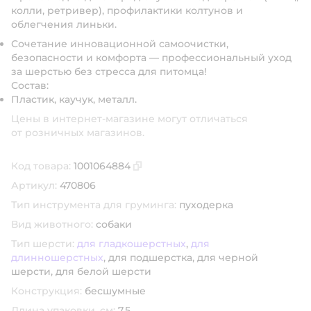
колли, ретривер), профилактики колтунов и
облегчения линьки.
Сочетание инновационной самоочистки,
безопасности и комфорта — профессиональный уход
за шерстью без стресса для питомца!
Состав:
Пластик, каучук, металл.
Цены в интернет-магазине могут отличаться
от розничных магазинов.
Код товара:
1001064884
Скопировать код товара
Артикул:
470806
Тип инструмента для груминга:
пуходерка
Вид животного:
собаки
Тип шерсти:
для гладкошерстных
,
для
длинношерстных
,
для подшерстка,
для черной
шерсти,
для белой шерсти
Конструкция:
бесшумные
Длина упаковки, см:
7.5