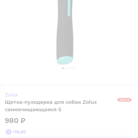
Zolux
Щетка-пуходерка для собак Zolux
Zo
самоочищающаяся S
980 ₽
+
19,60