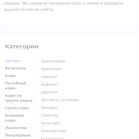
скидок. Вы можете ознакомиться с ними в разделе
акций из меню сайта.
Категории
Бренды
адвантейдж
Ветаптека
адвантикс
Корм
адвокат
Лечебный
диронет
корм
дронтал
Корм по
экспресс успокоин
группе пород
фиприст
Сухой корм
Влажный
габитабс
корм
гепатовет
Лакомства
мильбемакс
Популярные
милпразон