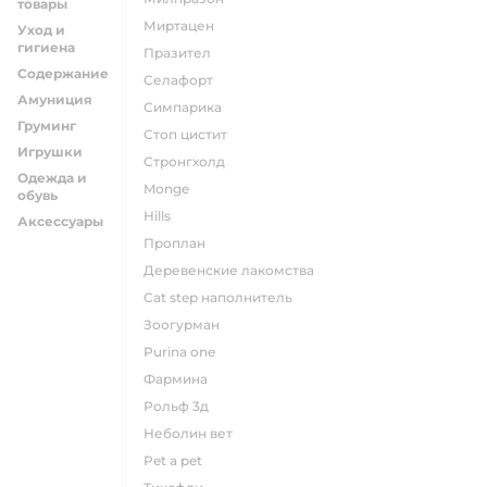
товары
миртацен
Уход и
гигиена
празител
Содержание
селафорт
Амуниция
симпарика
Груминг
стоп цистит
Игрушки
стронгхолд
Одежда и
monge
обувь
hills
Аксессуары
проплан
деревенские лакомства
cat step наполнитель
зоогурман
purina one
фармина
рольф 3д
неболин вет
pet a pet