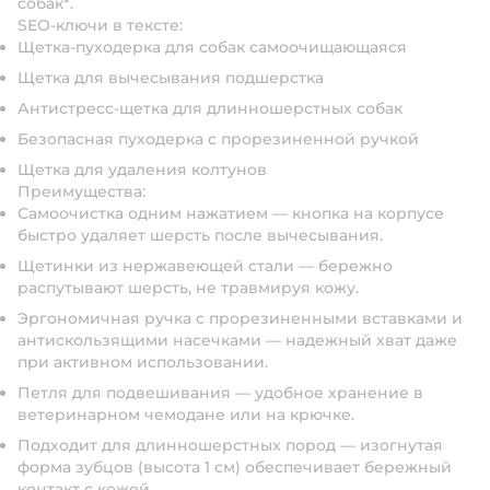
собак*.
SEO-ключи в тексте:
Щетка-пуходерка для собак самоочищающаяся
Щетка для вычесывания подшерстка
Антистресс-щетка для длинношерстных собак
Безопасная пуходерка с прорезиненной ручкой
Щетка для удаления колтунов
Преимущества:
Самоочистка одним нажатием — кнопка на корпусе
быстро удаляет шерсть после вычесывания.
Щетинки из нержавеющей стали — бережно
распутывают шерсть, не травмируя кожу.
Эргономичная ручка с прорезиненными вставками и
антискользящими насечками — надежный хват даже
при активном использовании.
Петля для подвешивания — удобное хранение в
ветеринарном чемодане или на крючке.
Подходит для длинношерстных пород — изогнутая
форма зубцов (высота 1 см) обеспечивает бережный
контакт с кожей.