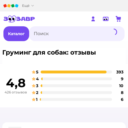
Детский мир
Ещё
Каталог
Груминг для собак: отзывы
5
393
о
оценка
4,8
4
9
о
оценка
3
10
о
оценка
426 отзывов
2
8
о
оценка
1
6
о
оценка