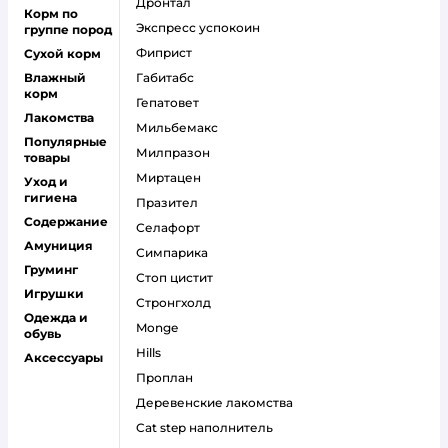
дронтал
Корм по
экспресс успокоин
группе пород
фиприст
Сухой корм
Влажный
габитабс
корм
гепатовет
Лакомства
мильбемакс
Популярные
милпразон
товары
миртацен
Уход и
гигиена
празител
Содержание
селафорт
Амуниция
симпарика
Груминг
стоп цистит
Игрушки
стронгхолд
Одежда и
monge
обувь
hills
Аксессуары
проплан
деревенские лакомства
cat step наполнитель