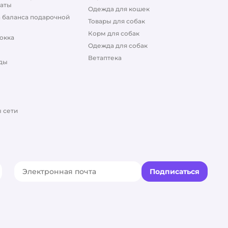
аты
Одежда для кошек
 баланса подарочной
Товары для собак
Корм для собак
окка
Одежда для собак
Ветаптека
ды
 сети
Подписаться
акте
elegram