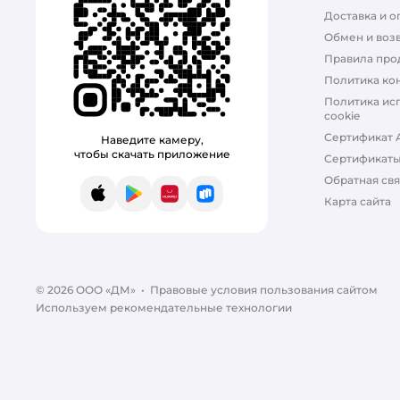
Доставка и о
Обмен и возв
Правила про
Политика ко
Политика ис
cookie
Сертификат 
Наведите камеру,
чтобы скачать приложение
Сертификат
Обратная свя
App Store
Google Play
AppGallery
RuStore
Карта сайта
© 2026 ООО «ДМ»
•
Правовые условия пользования сайтом
Используем рекомендательные технологии