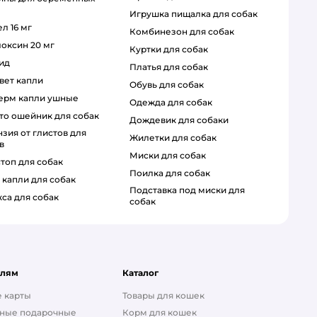
игрушка пищалка для собак
ел 16 мг
комбинезон для собак
локсин 20 мг
куртки для собак
цид
платья для собак
овет капли
обувь для собак
дерм капли ушные
одежда для собак
сто ошейник для собак
дождевик для собаки
жилетки для собак
в
миски для собак
стоп для собак
поилка для собак
а капли для собак
подставка под миски для
кса для собак
собак
елям
Каталог
 карты
Товары для кошек
ные подарочные
Корм для кошек