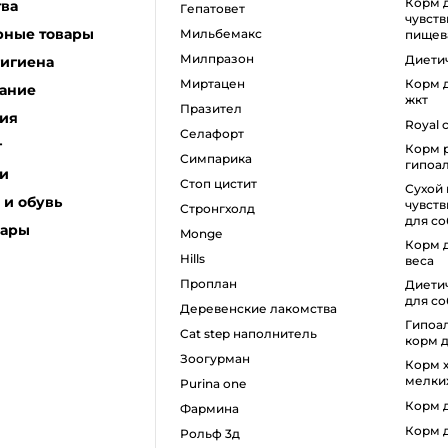
корм для собак с
тва
гепатовет
чувст
рные товары
мильбемакс
пищев
милпразон
диет
гигиена
миртацен
корм для собак с проблемами
ание
жкт
празител
ия
royal
селафорт
г
корм роял канин для собак
симпарика
гипоа
и
стоп цистит
сухой корм для
и обувь
чувст
стронгхолд
для со
уары
monge
корм для собак для снижения
hills
веса
проплан
диетический влажный корм
для со
деревенские лакомства
гипоаллергенный влажный
cat step наполнитель
корм д
зоогурман
корм холистик для собак
мелки
purina one
корм
фармина
корм
рольф 3д