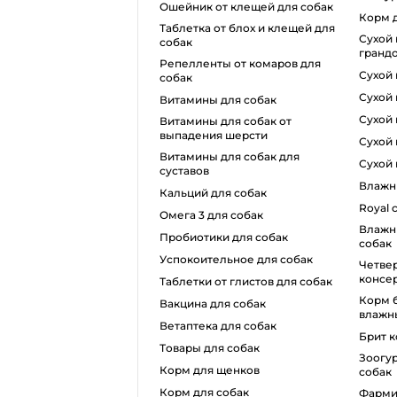
ошейник от клещей для собак
корм 
таблетка от блох и клещей для
сухой корм для собак
собак
гранд
репелленты от комаров для
сухо
собак
сухой
витамины для собак
сухой
витамины для собак от
выпадения шерсти
сухо
витамины для собак для
сухо
суставов
влаж
кальций для собак
royal
омега 3 для собак
влажный корм monge для
пробиотики для собак
собак
успокоительное для собак
четвероногий гурман
консер
таблетки от глистов для собак
корм беркли для собак
вакцина для собак
влажн
ветаптека для собак
брит 
товары для собак
зоогурман влажный корм для
корм для щенков
собак
корм для собак
фармина влажный корм для