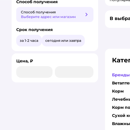
Способ получения
Способ получения
Способ получения
Выберите адрес или магазин
В выбра
Срок получения
за 1-2 часа
сегодня или завтра
Кате
Цена, ₽
Бренды
Ветапте
Корм
Лечебн
Корм по
Сухой 
Влажны