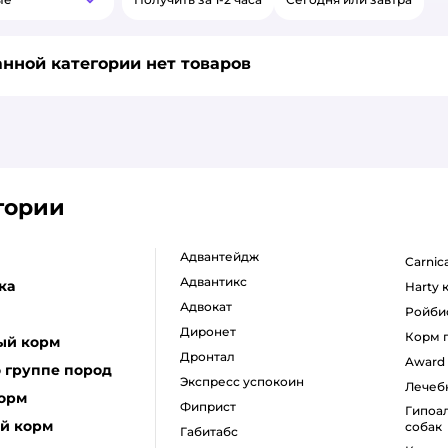
Популярные
нной категории нет товаров
гории
адвантейдж
carni
адвантикс
ка
harty
адвокат
ройби
диронет
корм
ый корм
дронтал
award
 группе пород
экспресс успокоин
лече
корм
фиприст
гипоаллергенный корм для
й корм
собак
габитабс