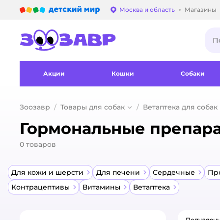
Детский мир
Москва и область
Магазины
Выбор адреса достав
Акции
Кошки
Собаки
Зоозавр
Товары для собак
Ветаптека для собак
Гормональные препара
0
товаров
Для кожи и шерсти
Для печени
Сердечные
Пр
Контрацептивы
Витамины
Ветаптека
Популярн