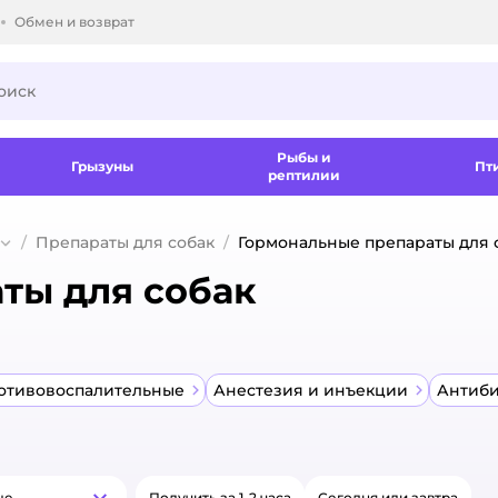
Обмен и возврат
ки.
Рыбы и
Грызуны
Пт
рептилии
Препараты для собак
Гормональные препараты для 
ты для собак
отивовоспалительные
Анестезия и инъекции
Антиби
ые
Получить за 1-2 часа
Сегодня или завтра