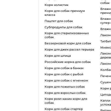
собак
корм холистик
влажный корм для собак
корм для собак премиум
преми
класса
влажный корм для собак
паштет для собак
супер
субпродукты для собак
влаж
корм для стерилизованных
лаком
собак
титби
беззерновой корм для собак
мням
корм для джек рассел терьера
лакомства для собак
корм для шпица
дерев
российские корма для собак
лаком
корм для собак в банках
колба
корм для собак с рыбой
печен
корм для собак с ягненком
суше
корм для пожилых собак
корм 
корм для взрослых собак
цито
корм роял канин корм для
капли для котов
собак
успок
корм для собак стартер
витамины для беременных