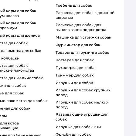
гребень для собак
расческа для собак с длинной
ум класса
шерстью
расческа для собак для
 премиум
вычесывания подшерстка
ный корм для щенков
машинка для стрижки собак
ства для собак
фурминатор для собак
т лакомства для собак
товары для груминга собак
с колбаски
когтерез для собак
пуходерка для собак
енские лакомства
триммер для собак
ства для мелких собак
игрушки для собак
ски для собак
игрушки для собак крупных
ье для собак
пород
ные лакомства для собак
игрушки для собак мелких
пород
ренал для собак
развивающие игрушки для
дерм
собак
игрушка для собак мяч
аивающие
фрисби для собак