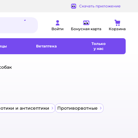
Скачать приложение
Войти
Бонусная карта
Корзина
Только
ицы
Ветаптека
у нас
собак
отики и антисептики
Противорвотные