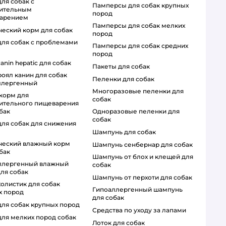
памперсы для собак крупных
вительным
пород
арением
памперсы для собак мелких
ический корм для собак
пород
памперсы для собак средних
пород
 canin hepatic для собак
пакеты для собак
пеленки для собак
ллергенный
многоразовые пеленки для
собак
вительного пищеварения
одноразовые пеленки для
бак
собак
шампунь для собак
шампунь сенбернар для собак
бак
шампунь от блох и клещей для
собак
ля собак
шампунь от перхоти для собак
гипоаллергенный шампунь
х пород
для собак
 для собак крупных пород
средства по уходу за лапами
 для мелких пород собак
лоток для собак