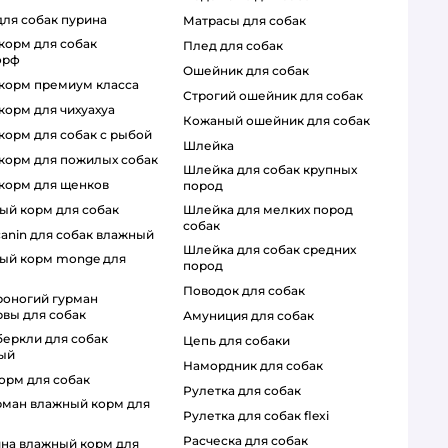
для собак пурина
матрасы для собак
плед для собак
орф
ошейник для собак
й корм премиум класса
строгий ошейник для собак
 корм для чихуахуа
кожаный ошейник для собак
 корм для собак с рыбой
шлейка
й корм для пожилых собак
шлейка для собак крупных
й корм для щенков
пород
шлейка для мелких пород
ный корм для собак
собак
 canin для собак влажный
шлейка для собак средних
пород
поводок для собак
вы для собак
амуниция для собак
цепь для собаки
ый
намордник для собак
корм для собак
рулетка для собак
рулетка для собак flexi
расческа для собак