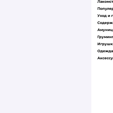
Лакомс
Популя
Уход и 
Содерж
Амуниц
Грумин
Игрушк
Одежда 
Аксесс