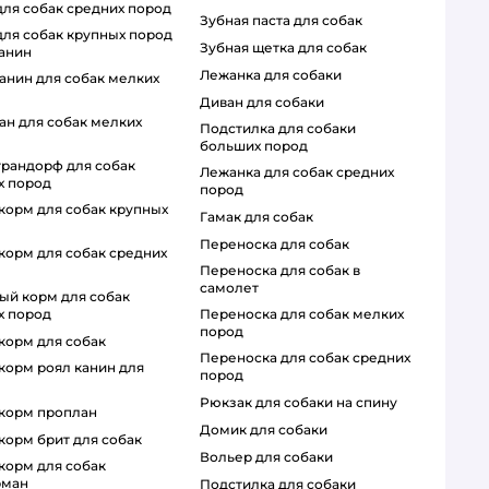
 для собак средних пород
зубная паста для собак
зубная щетка для собак
канин
лежанка для собаки
диван для собаки
подстилка для собаки
больших пород
лежанка для собак средних
х пород
пород
гамак для собак
переноска для собак
переноска для собак в
самолет
переноска для собак мелких
х пород
пород
 корм для собак
переноска для собак средних
пород
рюкзак для собаки на спину
й корм проплан
домик для собаки
 корм брит для собак
вольер для собаки
рман
подстилка для собаки