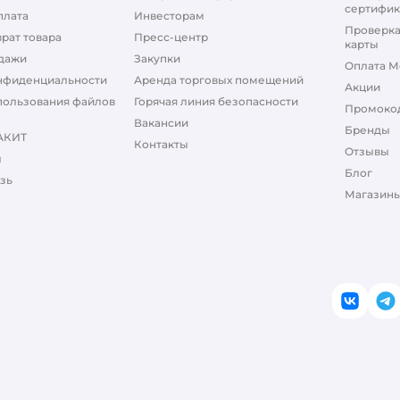
сертифик
плата
Инвесторам
Проверка
рат товара
Пресс-центр
карты
дажи
Закупки
Оплата М
нфиденциальности
Аренда торговых помещений
Акции
пользования файлов
Горячая линия безопасности
Промоко
Вакансии
Бренды
АКИТ
Контакты
Отзывы
ы
Блог
зь
Магазины
ВКонт
T