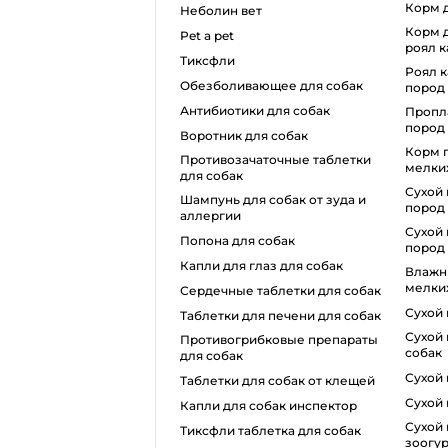
корм
неболин вет
корм для собак крупных пород
pet a pet
роял 
тиксфли
роял канин для собак мелких
обезболивающее для собак
пород
антибиотики для собак
проплан для собак мелких
пород
воротник для собак
корм грандорф для собак
противозачаточные таблетки
мелки
для собак
сухой корм для собак крупных
шампунь для собак от зуда и
пород
аллергии
сухой корм для собак средних
попона для собак
пород
капли для глаз для собак
влажный корм для собак
мелки
сердечные таблетки для собак
сухой
таблетки для печени для собак
сухой корм роял канин для
противогрибковые препараты
собак
для собак
сухо
таблетки для собак от клещей
сухой
капли для собак инспектор
сухой корм для собак
тиксфли таблетка для собак
зоогу