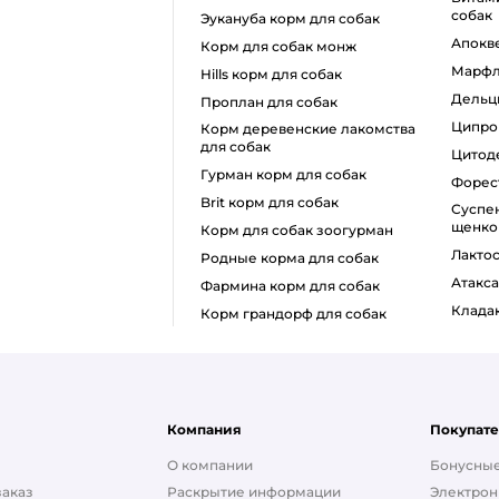
собак
эукануба корм для собак
апокв
корм для собак монж
марф
hills корм для собак
дель
проплан для собак
ципр
корм деревенские лакомства
для собак
цито
гурман корм для собак
форе
brit корм для собак
суспензия от глистов для
щенко
корм для собак зоогурман
лакто
родные корма для собак
атакс
фармина корм для собак
клада
корм грандорф для собак
Компания
Покупат
О компании
Бонусные
заказ
Раскрытие информации
Электрон