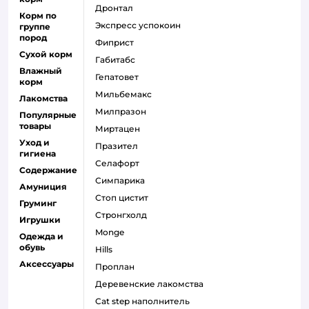
дронтал
Корм по
экспресс успокоин
группе
пород
фиприст
Сухой корм
габитабс
Влажный
гепатовет
корм
мильбемакс
Лакомства
милпразон
Популярные
товары
миртацен
Уход и
празител
гигиена
селафорт
Содержание
симпарика
Амуниция
стоп цистит
Груминг
стронгхолд
Игрушки
monge
Одежда и
обувь
hills
Аксессуары
проплан
деревенские лакомства
cat step наполнитель