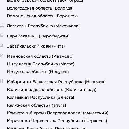
Волгоградская область
(Волгоград)
Вологодская область
(Вологда)
Воронежская область
(Воронеж)
Д
Дагестан Республика
(Махачкала)
Е
Еврейская АО
(Биробиджан)
З
Забайкальский край
(Чита)
И
Ивановская область
(Иваново)
Ингушетия Республика
(Магас)
Иркутская область
(Иркутск)
К
Кабардино-Балкарская Республика
(Нальчик)
Калининградская область
(Калининград)
Калмыкия Республика
(Элиста)
Калужская область
(Калуга)
Камчатский край
(Петропавловск-Камчатский)
Карачаево-Черкесская Республика
(Черкесск)
Карелия Республика
(Петрозаводск)