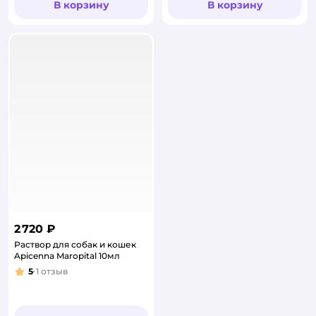
В корзину
В корзину
2 720 ₽
Раствор для собак и кошек
Apicenna Maropital 10мл
5
1
отзыв
Рейтинг: