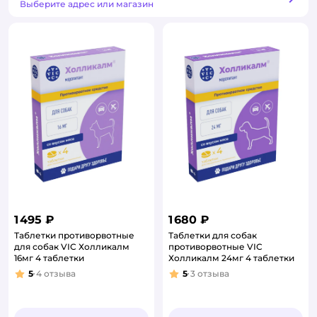
Способ получения
Выберите адрес или магазин
1 495 ₽
1 680 ₽
Таблетки противорвотные
Таблетки для собак
для собак VIC Холликалм
противорвотные VIC
16мг 4 таблетки
Холликалм 24мг 4 таблетки
5
4
отзыва
5
3
отзыва
Рейтинг:
Рейтинг: