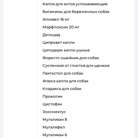
капли для котов успокаивающие
витамины для беременных собак
апоквел 16 мг
марфлоксин 20 мг
дельцид
ципровет капли
цитодерм капли ушные
форесто ошейник для собак
суспензия от глистов для щенков
лактостоп для собак
атакса капли для собак
кладакса для собак
проколин
цистофан
зоосмектус
мультикан 8
мультифел
мультикан 6