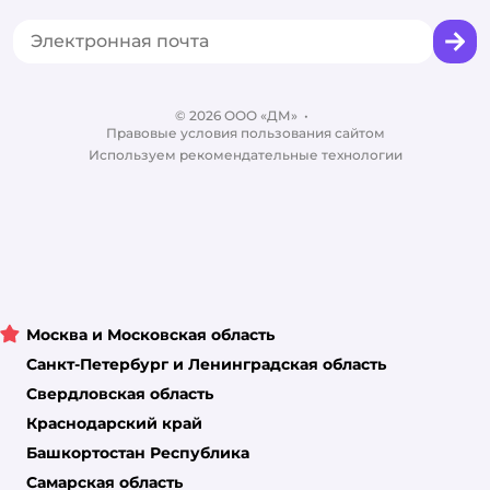
Товары для собак
Горячая линия безопасности
Промокоды
Сертификаты
Корм для собак
Вакансии
Бренды
Обратная связь
Одежда для собак
Контакты
Отзывы
Карта сайта
Ветаптека
© 2026 ООО «ДМ»
Блог
•
Правовые условия пользования сайтом
Магазины сети
Используем рекомендательные технологии
Москва и Московская область
Санкт-Петербург и Ленинградская область
Свердловская область
Краснодарский край
Башкортостан Республика
Самарская область