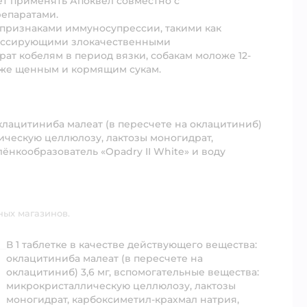
ет применять Апоквел совместно с
епаратами.
 признаками иммуносупрессии, такими как
грессирующими злокачественными
ат кобелям в период вязки, собакам моложе 12-
акже щенным и кормящим сукам.
оклацитиниба малеат (в пересчете на оклацитиниб)
лическую целлюлозу, лактозы моногидрат,
лёнкообразователь «Opadry II White» и воду
ных магазинов.
В 1 таблетке в качестве действующего вещества:
оклацитиниба малеат (в пересчете на
оклацитиниб) 3,6 мг, вспомогательные вещества:
микрокристаллическую целлюлозу, лактозы
моногидрат, карбоксиметил-крахмал натрия,