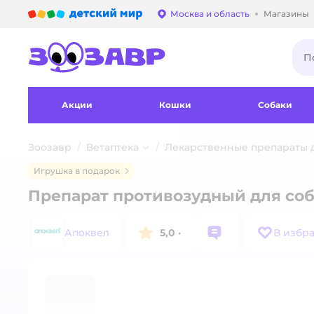
Детский мир
Москва и область
Магазины
Выбор адреса достав
Акции
Кошки
Собаки
Зоозавр
Ветаптека
Лекарственные препараты 
Игрушка в подарок
Препарат противозудный для соб
Апоквел
5,0
·
В избр