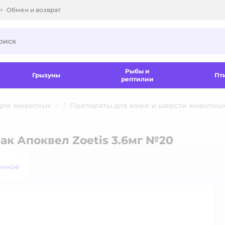
Обмен и возврат
ки.
Рыбы и
Грызуны
Пт
рептилии
для животных
Препараты для кожи и шерсти животны
ак Апоквел Zoetis 3.6мг №20
анное