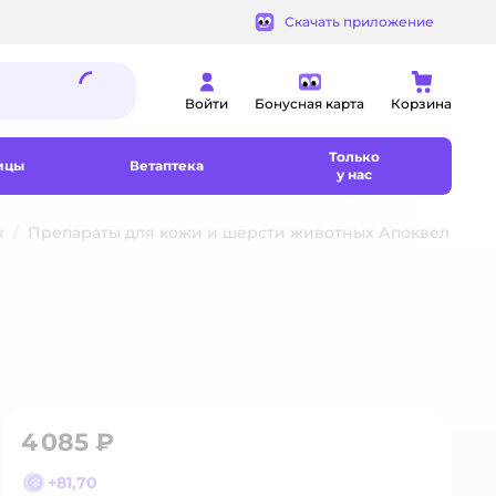
Скачать приложение
Войти
Бонусная карта
Корзина
Только
ицы
Ветаптека
у нас
х
Препараты для кожи и шерсти животных Апоквел
4 085 ₽
+
81,70