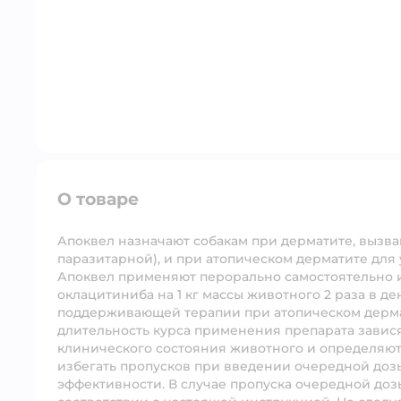
О товаре
Апоквел назначают собакам при дерматите, вызв
паразитарной), и при атопическом дерматите для
Апоквел применяют перорально самостоятельно или
оклацитиниба на 1 кг массы животного 2 раза в де
поддерживающей терапии при атопическом дермати
длительность курса применения препарата зависят
клинического состояния животного и определяю
избегать пропусков при введении очередной дозы
эффективности. В случае пропуска очередной до