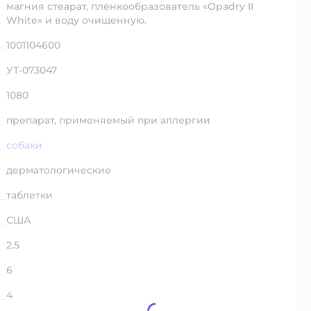
магния стеарат, плёнкообразователь «Opadry II
White» и воду очищенную.
1001104600
УТ-073047
1080
препарат, применяемый при аллергии
собаки
дерматологические
таблетки
США
2.5
6
4