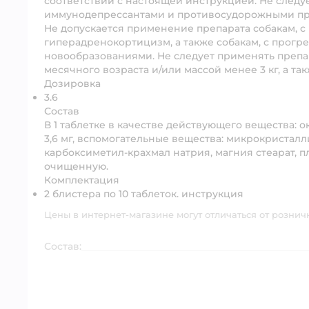
соответствии с настоящей инструкцией. Не следу
иммунодепрессантами и противосудорожными пр
Не допускается применение препарата собакам, с
гиперадренокортицизм, а также собакам, с про
новообразованиями. Не следует применять препар
месячного возраста и/или массой менее 3 кг, а т
Дозировка
3.6
Состав
В 1 таблетке в качестве действующего вещества: 
3,6 мг, вспомогательные вещества: микрокристал
карбоксиметил-крахмал натрия, магния стеарат, п
очищенную.
Комплектация
2 блистера по 10 таблеток. инструкция
Цены в интернет-магазине могут отличаться от рознич
Состав: