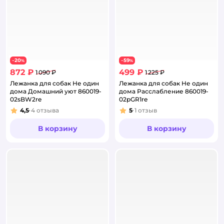
20
59
−
%
−
%
872 ₽
499 ₽
1 090 ₽
1 225 ₽
Лежанка для собак Не один
Лежанка для собак Не один
дома Домашний уют 860019-
дома Расслабление 860019-
02sBW2re
02pGR1re
4,5
4
отзыва
5
1
отзыв
Рейтинг:
Рейтинг:
В корзину
В корзину