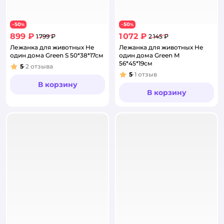
50
50
−
%
−
%
899 ₽
1 072 ₽
1 799 ₽
2 145 ₽
Лежанка для животных Не
Лежанка для животных Не
один дома Green S 50*38*17см
один дома Green M
56*45*19см
5
2
отзыва
Рейтинг:
5
1
отзыв
Рейтинг:
В корзину
В корзину