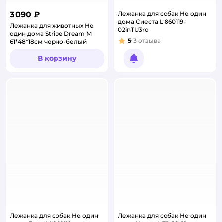
3 090 ₽
Лежанка для собак Не один
дома Сиеста L 860119-
Лежанка для животных Не
02inTU3ro
один дома Stripe Dream M
5
3
отзыва
61*48*18см черно-белый
Рейтинг:
В корзину
Уведомить о появлении
Лежанка для собак Не один
Лежанка для собак Не один