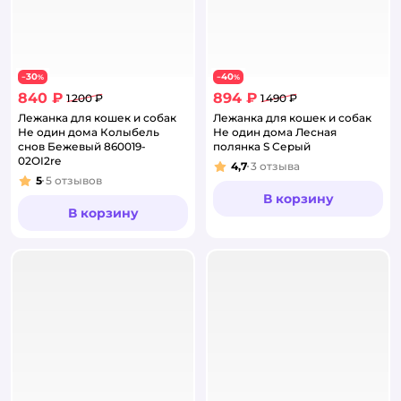
30
40
−
%
−
%
840 ₽
894 ₽
1 200 ₽
1 490 ₽
Лежанка для кошек и собак
Лежанка для кошек и собак
Не один дома Колыбель
Не один дома Лесная
снов Бежевый 860019-
полянка S Серый
02OI2re
4,7
3
отзыва
Рейтинг:
5
5
отзывов
Рейтинг:
В корзину
В корзину