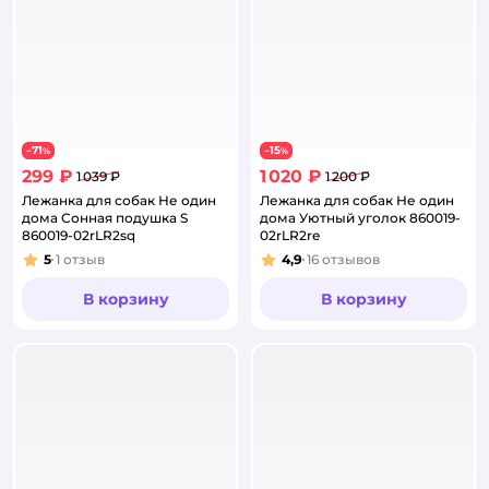
71
15
−
%
−
%
299 ₽
1 020 ₽
1 039 ₽
1 200 ₽
Лежанка для собак Не один
Лежанка для собак Не один
дома Cонная подушка S
дома Уютный уголок 860019-
860019-02rLR2sq
02rLR2re
5
1
отзыв
4,9
16
отзывов
Рейтинг:
Рейтинг:
В корзину
В корзину