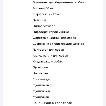
витамины для беременных собак
апоквел 16 мг
марфлоксин 20 мг
дельцид
ципровет капли
цитодерм капли ушные
форесто ошейник для собак
суспензия от глистов для щенков
лактостоп для собак
атакса капли для собак
кладакса для собак
проколин
цистофан
зоосмектус
мультикан 8
мультифел
мультикан 6
кондиционеры для собак