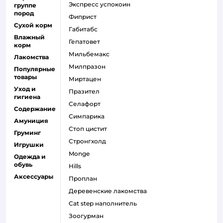
экспресс успокоин
группе
пород
фиприст
Сухой корм
габитабс
Влажный
гепатовет
корм
мильбемакс
Лакомства
милпразон
Популярные
товары
миртацен
Уход и
празител
гигиена
селафорт
Содержание
симпарика
Амуниция
стоп цистит
Груминг
стронгхолд
Игрушки
monge
Одежда и
обувь
hills
Аксессуары
проплан
деревенские лакомства
cat step наполнитель
зоогурман