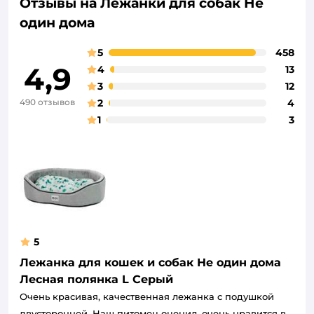
Отзывы на Лежанки для собак Не
один дома
5
458
4,9
4
13
3
12
490 отзывов
2
4
1
3
5
Лежанка для кошек и собак Не один дома
Лесная полянка L Серый
Очень красивая, качественная лежанка с подушкой
двусторонней. Наш питомец оценил, очень нравится в