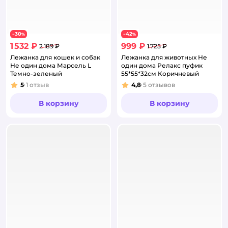
30
42
−
%
−
%
1 532 ₽
999 ₽
2 189 ₽
1 725 ₽
Лежанка для кошек и собак
Лежанка для животных Не
Не один дома Марсель L
один дома Релакс пуфик
Темно-зеленый
55*55*32см Коричневый
5
1
отзыв
4,8
5
отзывов
Рейтинг:
Рейтинг:
В корзину
В корзину