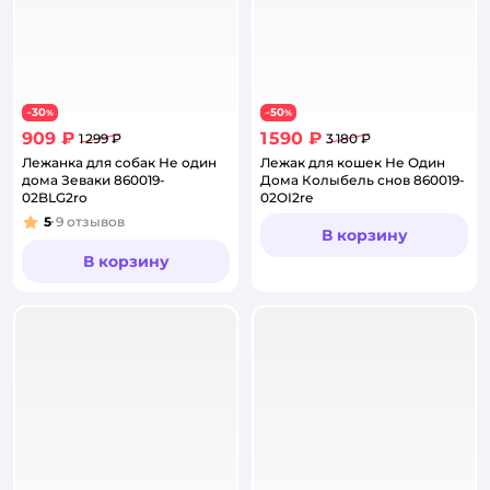
30
50
−
%
−
%
909 ₽
1 590 ₽
1 299 ₽
3 180 ₽
Лежанка для собак Не один
Лежак для кошек Не Один
дома Зеваки 860019-
Дома Колыбель снов 860019-
02BLG2ro
02OI2re
5
9
отзывов
Рейтинг:
В корзину
В корзину