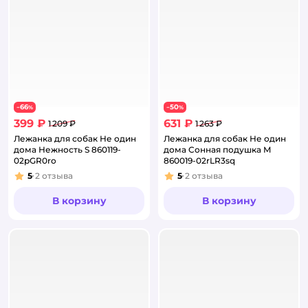
66
50
−
%
−
%
399 ₽
631 ₽
1 209 ₽
1 263 ₽
Лежанка для собак Не один
Лежанка для собак Не один
дома Нежность S 860119-
дома Cонная подушка M
02pGR0ro
860019-02rLR3sq
5
2
отзыва
5
2
отзыва
Рейтинг:
Рейтинг:
В корзину
В корзину