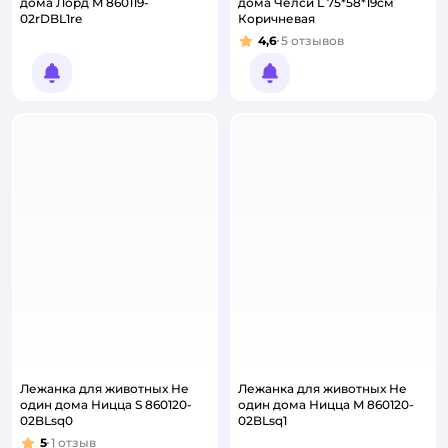
дома Лорд M 860119-
дома Челси L 75*58*19см
02rDBL1re
Коричневая
4,6
5
отзывов
Рейтинг:
Уведомить о появлении
Уведомить о появлении
Лежанка для животных Не
Лежанка для животных Не
один дома Ницца S 860120-
один дома Ницца M 860120-
02BLsq0
02BLsq1
5
1
отзыв