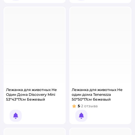
Лежанка для животных Не
Лежанка для животных Не
Один Дома Discovery Mini
один дома Tenerezza
53*43*17см Бежевый
50*50*17см бежевый
5
2
отзыва
Рейтинг:
Уведомить о появлении
Уведомить о появлении