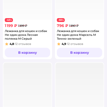
40
60
−
%
−
%
1 199 ₽
796 ₽
1 999 ₽
1 990 ₽
Лежанка для кошек и собак
Лежанка для кошек и собак
Не один дома Лесная
Не один дома Марсель M
полянка M Серый
Темно-зеленый
4,8
12
отзывов
4,9
12
отзывов
Рейтинг:
Рейтинг:
В корзину
В корзину