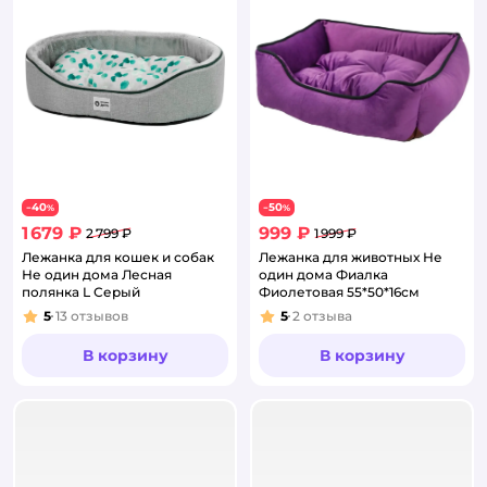
40
50
−
%
−
%
1 679 ₽
999 ₽
2 799 ₽
1 999 ₽
Лежанка для кошек и собак
Лежанка для животных Не
Не один дома Лесная
один дома Фиалка
полянка L Серый
Фиолетовая 55*50*16см
5
13
отзывов
5
2
отзыва
Рейтинг:
Рейтинг:
В корзину
В корзину