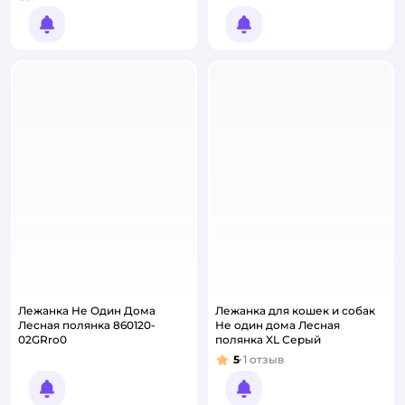
Рейтинг:
Уведомить о появлении
Уведомить о появлении
Лежанка Не Один Дома
Лежанка для кошек и собак
Лесная полянка 860120-
Не один дома Лесная
02GRro0
полянка XL Серый
5
1
отзыв
Рейтинг:
Уведомить о появлении
Уведомить о появлении