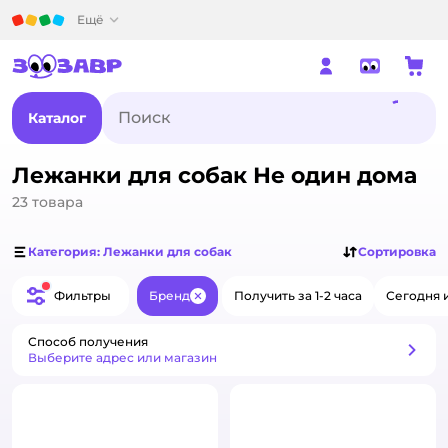
Детский мир
Ещё
Каталог
Лежанки для собак Не один дома
23
товара
Категория: Лежанки для собак
Сортировка
Фильтры
Бренд
Получить за 1-2 часа
Сегодня 
Закрыть
Способ получения
Способ получения
Выберите адрес или магазин