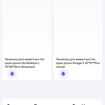
Лежанка для животных Не
Лежанка для животных Не
один дома Morbidezza L
один дома Nuage S 47*37*17см
75*58*19см бежевый
синий
Уведомить о появлении
Уведомить о появлении