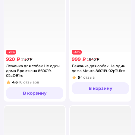
20
45
−
%
−
%
920 ₽
999 ₽
1 150 ₽
1 845 ₽
Лежанка для собак Не один
Лежанка для собак Не один
дома Время сна 860019-
дома Мечта 860119-02pTU1re
02cDB1re
5
1
отзыв
Рейтинг:
4,6
16
отзывов
Рейтинг:
В корзину
В корзину