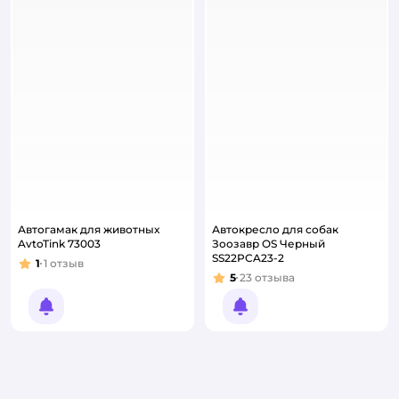
Автогамак для животных
Автокресло для собак
AvtoTink 73003
Зоозавр OS Черный
SS22PCA23-2
1
1
отзыв
Рейтинг:
5
23
отзыва
Рейтинг:
Уведомить о появлении
Уведомить о появлении