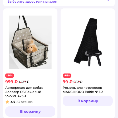
Способ получения
Выберите адрес или магазин
30
85
−
%
−
%
999 ₽
99 ₽
1 437 ₽
683 ₽
Автокресло для собак
Ремень для переносок
Зоозавр OS Бежевый
MARCHIORO Baltic № 1-3
SS22PCA23-1
В корзину
4,7
23
отзыва
Рейтинг:
В корзину