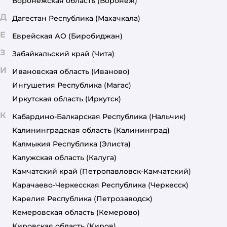
Воронежская область
(Воронеж)
Д
Дагестан Республика
(Махачкала)
Е
Еврейская АО
(Биробиджан)
З
Забайкальский край
(Чита)
И
Ивановская область
(Иваново)
Ингушетия Республика
(Магас)
Иркутская область
(Иркутск)
К
Кабардино-Балкарская Республика
(Нальчик)
Калининградская область
(Калининград)
Калмыкия Республика
(Элиста)
Калужская область
(Калуга)
Камчатский край
(Петропавловск-Камчатский)
Карачаево-Черкесская Республика
(Черкесск)
Карелия Республика
(Петрозаводск)
Кемеровская область
(Кемерово)
Кировская область
(Киров)