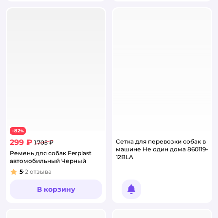
82
−
%
299 ₽
Сетка для перевозки собак в
1 705 ₽
машине Не один дома 860119-
Ремень для собак Ferplast
12BLA
автомобильный Черный
5
2
отзыва
Рейтинг:
В корзину
Уведомить о появлении