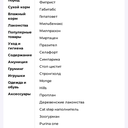
пород
фиприст
Сухой корм
габитабс
Влажный
гепатовет
корм
мильбемакс
Лакомства
милпразон
Популярные
товары
миртацен
Уход и
празител
гигиена
селафорт
Содержание
симпарика
Амуниция
стоп цистит
Груминг
стронгхолд
Игрушки
monge
Одежда и
обувь
hills
Аксессуары
проплан
деревенские лакомства
cat step наполнитель
зоогурман
purina one