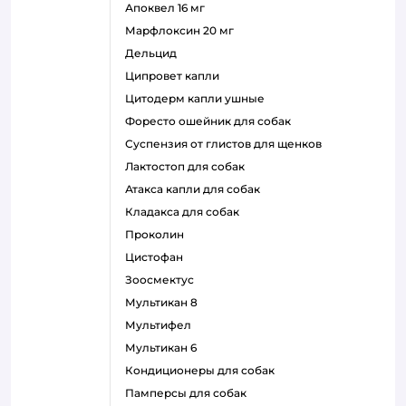
апоквел 16 мг
марфлоксин 20 мг
дельцид
ципровет капли
цитодерм капли ушные
форесто ошейник для собак
суспензия от глистов для щенков
лактостоп для собак
атакса капли для собак
кладакса для собак
проколин
цистофан
зоосмектус
мультикан 8
мультифел
мультикан 6
кондиционеры для собак
памперсы для собак