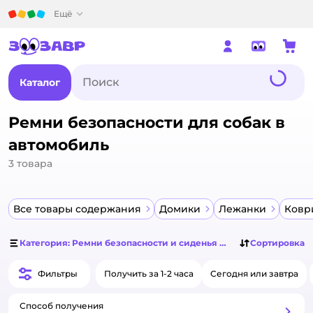
Детский мир
Ещё
Каталог
Ремни безопасности для собак в
автомобиль
3
товара
Все товары содержания
Домики
Лежанки
Ковр
Категория: Ремни безопасности и сиденья для собак в автомо
Сортировка
Фильтры
Получить за 1-2 часа
Сегодня или завтра
Способ получения