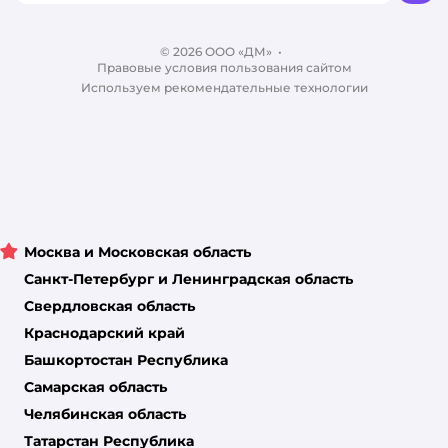
Одежда для собак
Контакты
Отзывы
Карта сайта
Ветаптека
© 2026 ООО «ДМ»
Блог
•
Правовые условия пользования сайтом
Магазины сети
Используем рекомендательные технологии
Москва и Московская область
Санкт-Петербург и Ленинградская область
Свердловская область
Краснодарский край
Башкортостан Республика
Самарская область
Челябинская область
Татарстан Республика