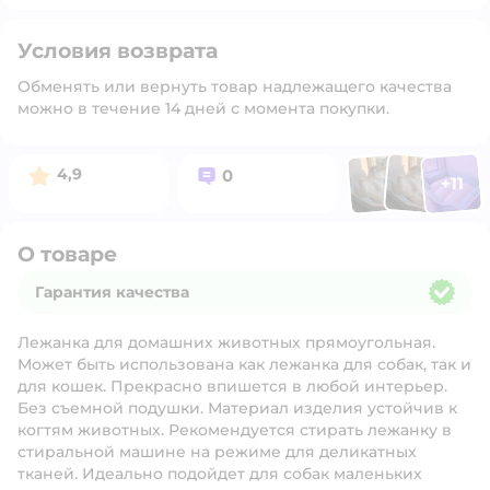
Условия возврата
Обменять или вернуть товар надлежащего качества
можно в течение 14 дней с момента покупки.
Фото п
Фото пользоват
Фото польз
Рейтинг:
Вопросов:
4,9
0
+
11
Открыть 
О товаре
Гарантия качества
Гарантия качества
Лежанка для домашних животных прямоугольная.
Может быть использована как лежанка для собак, так и
для кошек. Прекрасно впишется в любой интерьер.
Без съемной подушки. Материал изделия устойчив к
когтям животных. Рекомендуется стирать лежанку в
стиральной машине на режиме для деликатных
тканей. Идеально подойдет для собак маленьких