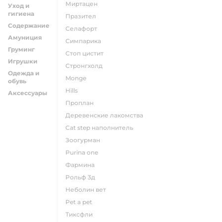
миртацен
Уход и
гигиена
празител
Содержание
селафорт
Амуниция
симпарика
Груминг
стоп цистит
Игрушки
стронгхолд
Одежда и
monge
обувь
hills
Аксессуары
проплан
деревенские лакомства
cat step наполнитель
зоогурман
purina one
фармина
рольф 3д
неболин вет
pet a pet
тиксфли