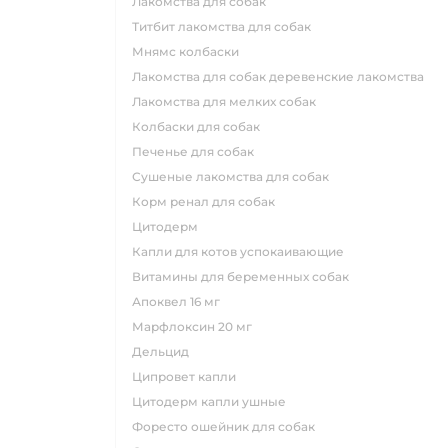
лакомства для собак
титбит лакомства для собак
мнямс колбаски
лакомства для собак деревенские лакомства
лакомства для мелких собак
колбаски для собак
печенье для собак
сушеные лакомства для собак
корм ренал для собак
цитодерм
капли для котов успокаивающие
витамины для беременных собак
апоквел 16 мг
марфлоксин 20 мг
дельцид
ципровет капли
цитодерм капли ушные
форесто ошейник для собак