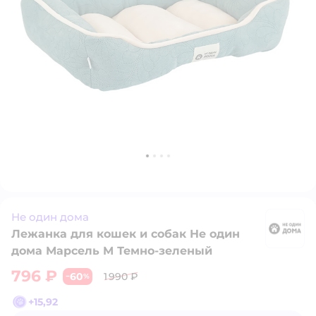
Не один дома
Лежанка для кошек и собак Не один
Н
дома Марсель M Темно-зеленый
796 ₽
60
1 990 ₽
−
%
+
15,92