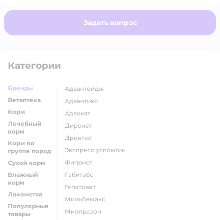
Задать вопрос
Категории
Бренды
адвантейдж
Ветаптека
адвантикс
Корм
адвокат
Лечебный
диронет
корм
дронтал
Корм по
экспресс успокоин
группе пород
фиприст
Сухой корм
Влажный
габитабс
корм
гепатовет
Лакомства
мильбемакс
Популярные
милпразон
товары