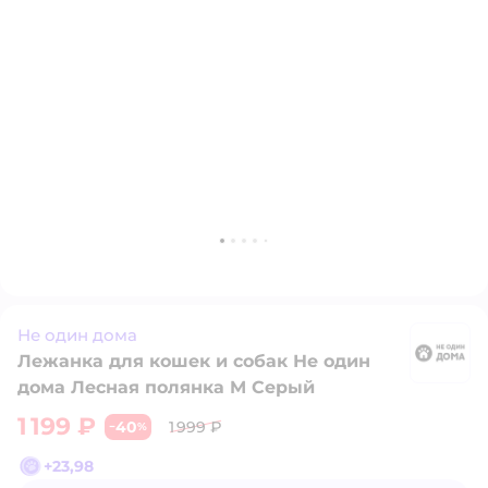
Не один дома
Лежанка для кошек и собак Не один
Н
дома Лесная полянка M Серый
1 199 ₽
40
1 999 ₽
−
%
+
23,98