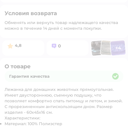
Условия возврата
Обменять или вернуть товар надлежащего качества
можно в течение 14 дней с момента покупки.
Фото п
Фото пользоват
Фото польз
Рейтинг:
Вопросов:
4,8
0
+
4
Открыть 
О товаре
Гарантия качества
Гарантия качества
Лежанка для домашних животных прямоугольная.
Имеет двустороннюю, съемную подушку, что
позволяет комфортно спать питомцу и летом, и зимой.
С прорезиненным антискользящим дном. Размер
изделия - 60х45х16 см.
Характеристики:
Материал: 100% Полиэстер