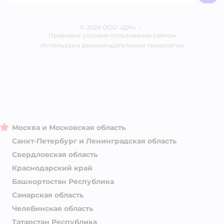
Обратная связь
Одежда для собак
Контакты
Отзывы
Карта сайта
Ветаптека
© 2026 ООО «ДМ»
Блог
•
Правовые условия пользования сайтом
Магазины сети
Используем рекомендательные технологии
Москва и Московская область
Санкт-Петербург и Ленинградская область
Свердловская область
Краснодарский край
Башкортостан Республика
Самарская область
Челябинская область
Татарстан Республика