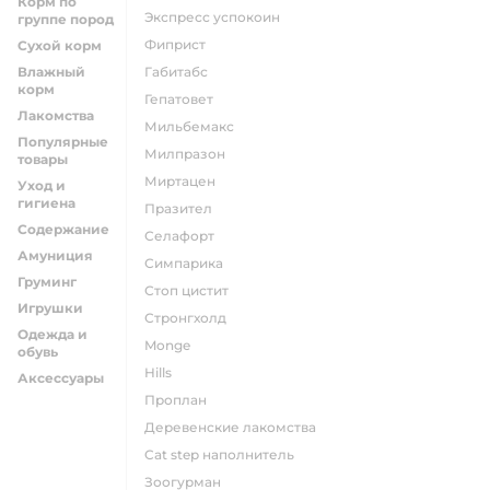
Корм по
экспресс успокоин
группе пород
фиприст
Сухой корм
Влажный
габитабс
корм
гепатовет
Лакомства
мильбемакс
Популярные
милпразон
товары
миртацен
Уход и
гигиена
празител
Содержание
селафорт
Амуниция
симпарика
Груминг
стоп цистит
Игрушки
стронгхолд
Одежда и
monge
обувь
hills
Аксессуары
проплан
деревенские лакомства
cat step наполнитель
зоогурман