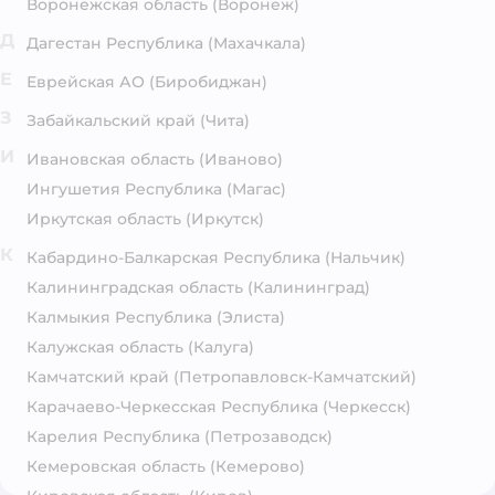
Воронежская область
(Воронеж)
Д
Дагестан Республика
(Махачкала)
Е
Еврейская АО
(Биробиджан)
З
Забайкальский край
(Чита)
И
Ивановская область
(Иваново)
Ингушетия Республика
(Магас)
Иркутская область
(Иркутск)
К
Кабардино-Балкарская Республика
(Нальчик)
Калининградская область
(Калининград)
Калмыкия Республика
(Элиста)
Калужская область
(Калуга)
Камчатский край
(Петропавловск-Камчатский)
Карачаево-Черкесская Республика
(Черкесск)
Карелия Республика
(Петрозаводск)
Кемеровская область
(Кемерово)