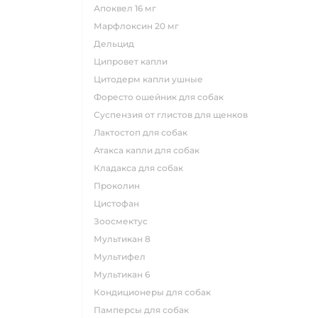
апоквел 16 мг
марфлоксин 20 мг
дельцид
ципровет капли
цитодерм капли ушные
форесто ошейник для собак
суспензия от глистов для щенков
лактостоп для собак
атакса капли для собак
кладакса для собак
проколин
цистофан
зоосмектус
мультикан 8
мультифел
мультикан 6
кондиционеры для собак
памперсы для собак