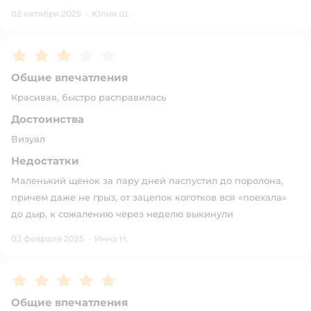
02 октября 2025
·
Юлия Ш.
Рейтинг:
3
Общие впечатления
Красивая, быстро расправилась
Достоинства
Визуал
Недостатки
Маленький щенок за пару дней паспустил до поролона,
причем даже не грыз, от зацепок коготков вся «поехала»
до дыр, к сожалению через неделю выкинули
02 февраля 2025
·
Инна Н.
Рейтинг:
5
Общие впечатления