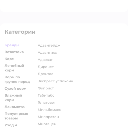
Категории
Бренды
адвантейдж
Ветаптека
адвантикс
Корм
адвокат
Лечебный
диронет
корм
дронтал
Корм по
экспресс успокоин
группе пород
фиприст
Сухой корм
Влажный
габитабс
корм
гепатовет
Лакомства
мильбемакс
Популярные
милпразон
товары
миртацен
Уход и