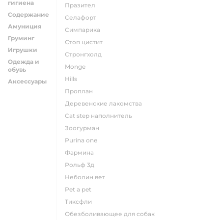
гигиена
празител
Содержание
селафорт
Амуниция
симпарика
Груминг
стоп цистит
Игрушки
стронгхолд
Одежда и
monge
обувь
hills
Аксессуары
проплан
деревенские лакомства
cat step наполнитель
зоогурман
purina one
фармина
рольф 3д
неболин вет
pet a pet
тиксфли
обезболивающее для собак