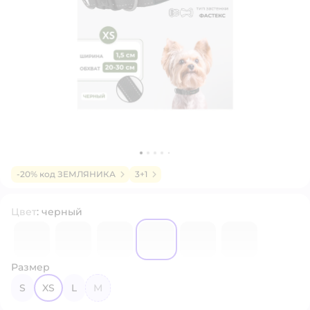
-20% код ЗЕМЛЯНИКА
3+1
Цвет
:
черный
7094961
7094984
7094978
7094975
7094980
7094776
Размер
S
XS
L
M