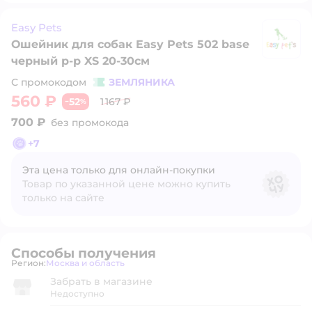
Easy Pets
Ошейник для собак Easy Pets 502 base
Ea
черный р-р XS 20-30см
С промокодом
ЗЕМЛЯНИКА
560 ₽
52
1 167 ₽
−
%
700 ₽
без промокода
+
7
Эта цена только для онлайн‑покупки
Товар по указанной цене можно купить
только на сайте
Способы получения
Регион:
Москва и область
Выбор адреса доставки.
Забрать в магазине
Недоступно