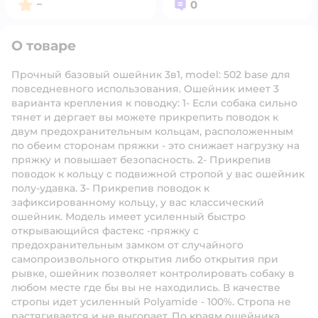
Рейтинг:
Вопросов:
–
0
О товаре
Прочный базовый ошейник 3в1, model: 502 base для
повседневного использования. Ошейник имеет 3
варианта крепления к поводку: 1- Если собака сильно
тянет и дергает вы можете прикрепить поводок к
двум предохранительным кольцам, расположенным
по обеим сторонам пряжки - это снижает нагрузку на
пряжку и повышает безопасность. 2- Прикрепив
поводок к кольцу с подвижной стропой у вас ошейник
полу-удавка. 3- Прикрепив поводок к
зафиксированному кольцу, у вас классический
ошейник. Модель имеет усиленный быстро
открывающийся фастекс -пряжку с
предохранительным замком от случайного
самопроизвольного открытия либо открытия при
рывке, ошейник позволяет контролировать собаку в
любом месте где бы вы не находились. В качестве
стропы идет усиленный Polyamide - 100%. Стропа не
растягивается и не выгорает. По краям ошейника