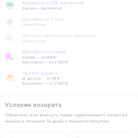
Привезти в 396 магазинов
Привезти в магазин
Завтра
—
бесплатно
Доставка за 2 часа
Недоступно
Экспресс-доставка из магазина
Недоступно
Доставка со склада
Завтра
—
от 149 ₽
Доставка со склада
Бесплатно — от 2 000 ₽
Пункты выдачи
12 августа
—
от 99 ₽
Пункты выдачи
Бесплатно — от 2 000 ₽
Условия возврата
Обменять или вернуть товар надлежащего качества
можно в течение 14 дней с момента покупки.