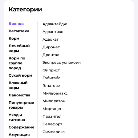
Категории
Бренды
адвантейдж
Ветаптека
адвантикс
Корм
адвокат
Лечебный
диронет
корм
дронтал
Корм по
экспресс успокоин
группе
пород
фиприст
Сухой корм
габитабс
Влажный
гепатовет
корм
мильбемакс
Лакомства
милпразон
Популярные
товары
миртацен
Уход и
празител
гигиена
селафорт
Содержание
симпарика
Амуниция