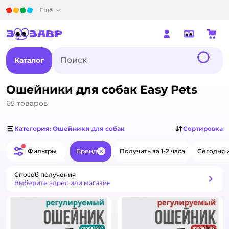
Детский мир
Ещё
Каталог
Ошейники для собак Easy Pets
65
товаров
Категория: Ошейники для собак
Сортировка
Фильтры
Бренд
Получить за 1-2 часа
Сегодня 
Закрыть
Способ получения
Способ получения
Выберите адрес или магазин