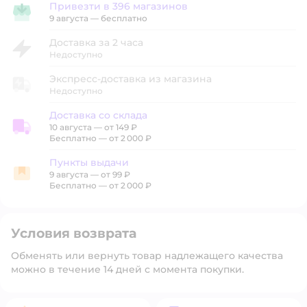
Привезти в 396 магазинов
Привезти в магазин
9 августа
—
бесплатно
Доставка за 2 часа
Недоступно
Экспресс-доставка из магазина
Недоступно
Доставка со склада
10 августа
—
от 149 ₽
Доставка со склада
Бесплатно — от 2 000 ₽
Пункты выдачи
9 августа
—
от 99 ₽
Пункты выдачи
Бесплатно — от 2 000 ₽
Условия возврата
Обменять или вернуть товар надлежащего качества
можно в течение 14 дней с момента покупки.