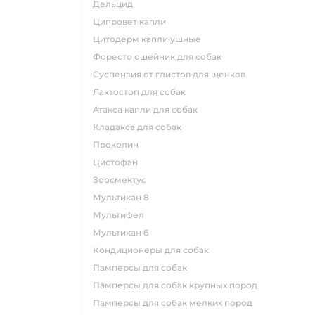
дельцид
ципровет капли
цитодерм капли ушные
форесто ошейник для собак
суспензия от глистов для щенков
лактостоп для собак
атакса капли для собак
кладакса для собак
проколин
цистофан
зоосмектус
мультикан 8
мультифел
мультикан 6
кондиционеры для собак
памперсы для собак
памперсы для собак крупных пород
памперсы для собак мелких пород