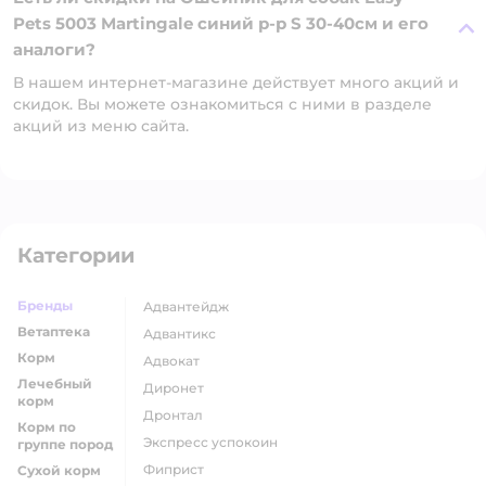
Pets 5003 Martingale синий р-р S 30-40см и его
аналоги?
В нашем интернет-магазине действует много акций и
скидок. Вы можете ознакомиться с ними в разделе
акций из меню сайта.
Категории
Бренды
адвантейдж
Ветаптека
адвантикс
Корм
адвокат
Лечебный
диронет
корм
дронтал
Корм по
экспресс успокоин
группе пород
фиприст
Сухой корм