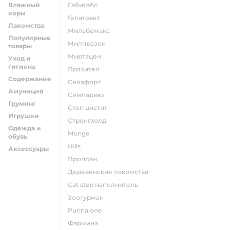
Влажный
габитабс
корм
гепатовет
Лакомства
мильбемакс
Популярные
милпразон
товары
миртацен
Уход и
гигиена
празител
Содержание
селафорт
Амуниция
симпарика
Груминг
стоп цистит
Игрушки
стронгхолд
Одежда и
monge
обувь
hills
Аксессуары
проплан
деревенские лакомства
cat step наполнитель
зоогурман
purina one
фармина