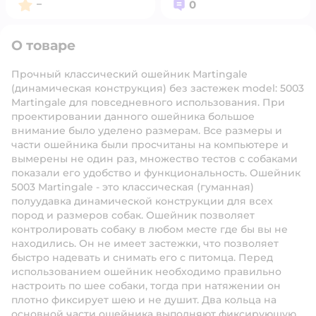
Рейтинг:
Вопросов:
–
0
О товаре
Прочный классический ошейник Martingale
(динамическая конструкция) без застежек model: 5003
Martingale для повседневного использования. При
проектировании данного ошейника большое
внимание было уделено размерам. Все размеры и
части ошейника были просчитаны на компьютере и
вымерены не один раз, множество тестов с собаками
показали его удобство и функциональность. Ошейник
5003 Martingale - это классическая (гуманная)
полуудавка динамической конструкции для всех
пород и размеров собак. Ошейник позволяет
контролировать собаку в любом месте где бы вы не
находились. Он не имеет застежки, что позволяет
быстро надевать и снимать его с питомца. Перед
использованием ошейник необходимо правильно
настроить по шее собаки, тогда при натяжении он
плотно фиксирует шею и не душит. Два кольца на
основной части ошейника выполняют фиксирующую