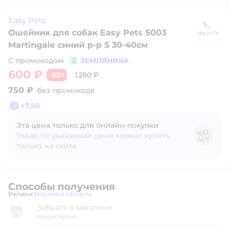
Easy Pets
Ошейник для собак Easy Pets 5003
Ea
Martingale синий р-р S 30-40см
С промокодом
ЗЕМЛЯНИКА
600 ₽
52
1 250 ₽
−
%
750 ₽
без промокода
+
7,50
Эта цена только для онлайн‑покупки
Товар по указанной цене можно купить
только на сайте
Способы получения
Регион:
Москва и область
Выбор адреса доставки.
Забрать в магазине
Недоступно