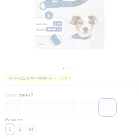
-20% код ЗЕМЛЯНИКА
3+1
Цвет
:
синий
7089715
7094550
7094769
7094545
7094772
7094770
Размер
S
L
M