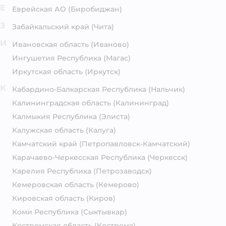
Е
Еврейская АО
(Биробиджан)
З
Забайкальский край
(Чита)
И
Ивановская область
(Иваново)
Ингушетия Республика
(Магас)
Иркутская область
(Иркутск)
К
Кабардино-Балкарская Республика
(Нальчик)
Калининградская область
(Калининград)
Калмыкия Республика
(Элиста)
Калужская область
(Калуга)
Камчатский край
(Петропавловск-Камчатский)
Карачаево-Черкесская Республика
(Черкесск)
Карелия Республика
(Петрозаводск)
Кемеровская область
(Кемерово)
Кировская область
(Киров)
Коми Республика
(Сыктывкар)
Костромская область
(Кострома)