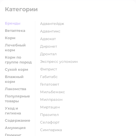
Категории
Бренды
адвантейдж
Ветаптека
адвантикс
Корм
адвокат
Лечебный
диронет
корм
дронтал
Корм по
экспресс успокоин
группе пород
фиприст
Сухой корм
Влажный
габитабс
корм
гепатовет
Лакомства
мильбемакс
Популярные
милпразон
товары
миртацен
Уход и
гигиена
празител
Содержание
селафорт
Амуниция
симпарика
Груминг