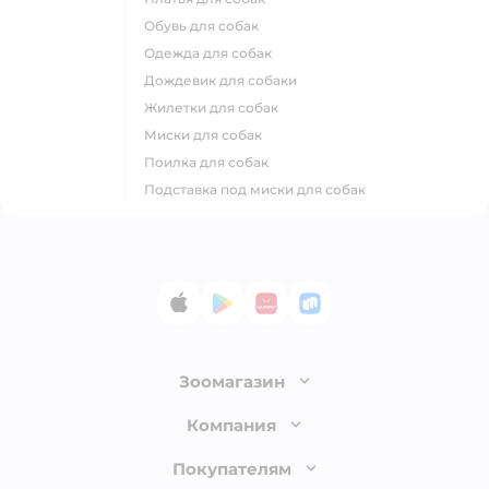
обувь для собак
одежда для собак
дождевик для собаки
жилетки для собак
миски для собак
поилка для собак
подставка под миски для собак
App Store
Google Play
AppGallery
RuStore
Зоомагазин
Лицензия
Компания
Как сделать заказ
О компании
Покупателям
Доставка и оплата