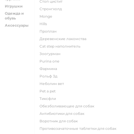
стоп цистит
Игрушки
стронгхолд
Одежда и
monge
обувь
hills
Аксессуары
проплан
деревенские лакомства
cat step наполнитель
зоогурман
purina one
фармина
рольф 3д
неболин вет
pet a pet
тиксфли
обезболивающее для собак
антибиотики для собак
воротник для собак
противозачаточные таблетки для собак