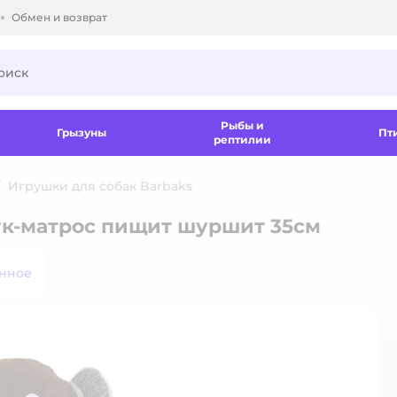
Обмен и возврат
ки.
Рыбы и
Грызуны
Пт
рептилии
Игрушки для собак Barbaks
ук-матрос пищит шуршит 35см
анное