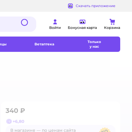
Скачать приложение
Войти
Бонусная карта
Корзина
Только
ицы
Ветаптека
у нас
340 ₽
+
6,80
В магазине — по ценам сайта