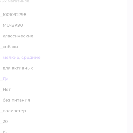
ных магазинов.
1001092798
MU-BK90
классические
собаки
мелкие
,
средние
для активных
Да
Нет
без питания
полиэстер
20
15