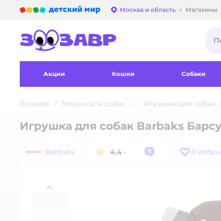
Детский мир
Москва и область
Магазины
Выбор адреса достав
Акции
Кошки
Собаки
Зоозавр
Товары для собак
Игрушки для собак
Игрушка для собак Barbaks Барс
Barbaks
4,4
·
В избр
назад