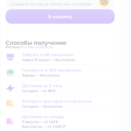
Скажите на кассе «Хочу как на сайте»
В магазине — по ценам сайта
В корзину
Способы получения
Регион:
Москва и область
Выбор адреса доставки.
Забрать в 88 магазинах
Забрать в магазине
Через 15 минут — бесплатно
Привезти в 396 магазинов
Привезти в магазин
Завтра
—
бесплатно
Доставка за 2 часа
Доставка за 2 часа
Сегодня
—
от 99 ₽
Экспресс-доставка из магазина
Экспресс-доставка из магазина
Сегодня
—
бесплатно
Доставка со склада
11 августа
—
от 149 ₽
Доставка со склада
Бесплатно — от 2 000 ₽