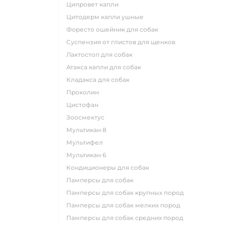
ципровет капли
цитодерм капли ушные
форесто ошейник для собак
суспензия от глистов для щенков
лактостоп для собак
атакса капли для собак
кладакса для собак
проколин
цистофан
зоосмектус
мультикан 8
мультифел
мультикан 6
кондиционеры для собак
памперсы для собак
памперсы для собак крупных пород
памперсы для собак мелких пород
памперсы для собак средних пород