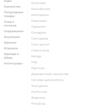
корм
гепатовет
Лакомства
мильбемакс
Популярные
милпразон
товары
миртацен
Уход и
гигиена
празител
Содержание
селафорт
Амуниция
симпарика
Груминг
стоп цистит
Игрушки
стронгхолд
Одежда и
monge
обувь
hills
Аксессуары
проплан
деревенские лакомства
cat step наполнитель
зоогурман
purina one
фармина
рольф 3д