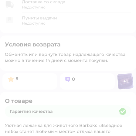
Доставка со склада
Недоступно
Пункты выдачи
Недоступно
Условия возврата
Обменять или вернуть товар надлежащего качества
можно в течение 14 дней с момента покупки.
Фото п
Рейтинг:
Вопросов:
5
0
+
1
Откр
О товаре
Гарантия качества
Гарантия качества
Уютная лежанка для животного Barbaks «Звёздное
небо» станет любимым местом отдыха вашего