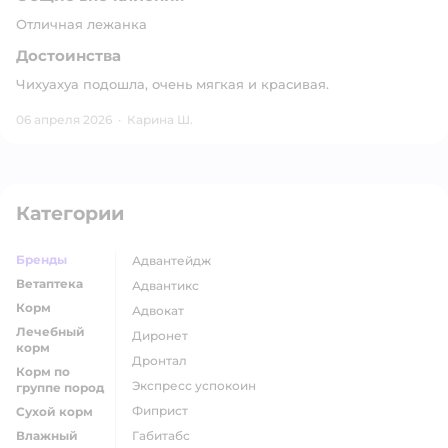
Отличная лежанка
Достоинства
Чихуахуа подошла, очень мягкая и красивая.
06 апреля 2026
·
Карина Ш.
Категории
Бренды
адвантейдж
Ветаптека
адвантикс
Корм
адвокат
Лечебный
диронет
корм
дронтал
Корм по
экспресс успокоин
группе пород
фиприст
Сухой корм
Влажный
габитабс