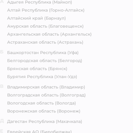
А
Адыгея Республика
(Майкоп)
Алтай Республика
(Горно-Алтайск)
Алтайский край
(Барнаул)
Амурская область
(Благовещенск)
Архангельская область
(Архангельск)
Астраханская область
(Астрахань)
Б
Башкортостан Республика
(Уфа)
Белгородская область
(Белгород)
Брянская область
(Брянск)
Бурятия Республика
(Улан-Удэ)
В
Владимирская область
(Владимир)
Волгоградская область
(Волгоград)
Вологодская область
(Вологда)
Воронежская область
(Воронеж)
Д
Дагестан Республика
(Махачкала)
Е
Еврейская АО
(Биробиджан)