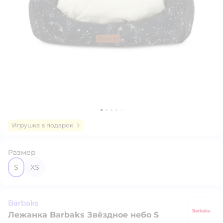
Игрушка в подарок
Размер
S
XS
Barbaks
Лежанка Barbaks Звёздное небо S
B