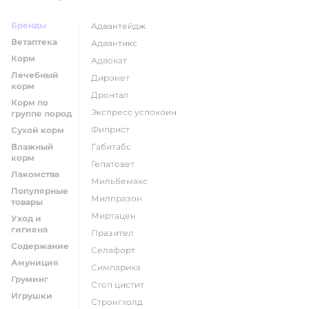
Бренды
адвантейдж
Ветаптека
адвантикс
Корм
адвокат
Лечебный
диронет
корм
дронтал
Корм по
экспресс успокоин
группе пород
фиприст
Сухой корм
Влажный
габитабс
корм
гепатовет
Лакомства
мильбемакс
Популярные
милпразон
товары
миртацен
Уход и
гигиена
празител
Содержание
селафорт
Амуниция
симпарика
Груминг
стоп цистит
Игрушки
стронгхолд