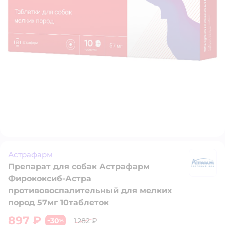
Астрафарм
Препарат для собак Астрафарм
А
Фирококсиб-Астра
противовоспалительный для мелких
пород 57мг 10таблеток
897 ₽
30
1 282 ₽
−
%