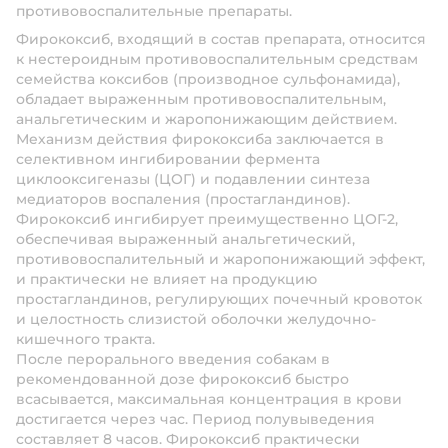
противовоспалительные препараты.
Фирококсиб, входящий в состав препарата, относится
к нестероидным противовоспалительным средствам
семейства коксибов (производное сульфонамида),
обладает выраженным противовоспалительным,
анальгетическим и жаропонижающим действием.
Механизм действия фирококсиба заключается в
селективном ингибировании фермента
циклооксигеназы (ЦОГ) и подавлении синтеза
медиаторов воспаления (простагландинов).
Фирококсиб ингибирует преимущественно ЦОГ-2,
обеспечивая выраженный анальгетический,
противовоспалительный и жаропонижающий эффект,
и практически не влияет на продукцию
простагландинов, регулирующих почечный кровоток
и целостность слизистой оболочки желудочно-
кишечного тракта.
После перорального введения собакам в
рекомендованной дозе фирококсиб быстро
всасывается, максимальная концентрация в крови
достигается через час. Период полувыведения
составляет 8 часов. Фирококсиб практически