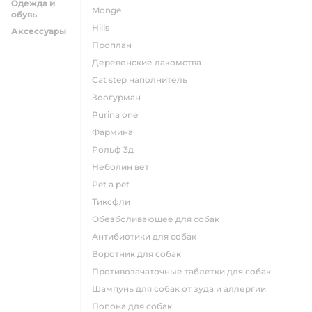
Одежда и
monge
обувь
hills
Аксессуары
проплан
деревенские лакомства
cat step наполнитель
зоогурман
purina one
фармина
рольф 3д
неболин вет
pet a pet
тиксфли
обезболивающее для собак
антибиотики для собак
воротник для собак
противозачаточные таблетки для собак
шампунь для собак от зуда и аллергии
попона для собак