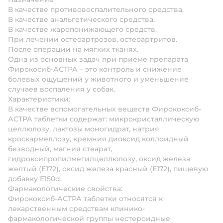
В качестве противовоспалительного средства.
В качестве анальгетического средства.
В качестве жаропонижающего средств.
При лечении остеоартрозов, остеоартритов.
После операции на мягких тканях.
Одна из основных задач при приёме препарата
Фирокосиб-АСТРА – это контроль и снижение
болевых ощущений у животного и уменьшение
случаев воспаления у собак.
Характеристики:
В качестве вспомогательных веществ Фирококсиб-
АСТРА таблетки содержат: микрокристаллическую
целлюлозу, лактозы моногидрат, натрия
кроскармеллозу, кремния диоксид коллоидный
безводный, магния стеарат,
гидроксипропилметилцеллюлозу, оксид железа
желтый (Е172), оксид железа красный (Е172), пищевую
добавку E150d.
Фармакологические свойства:
Фирококсиб-АСТРА таблетки относятся к
лекарственным средствам клинико-
фармакологической группы нестероидные