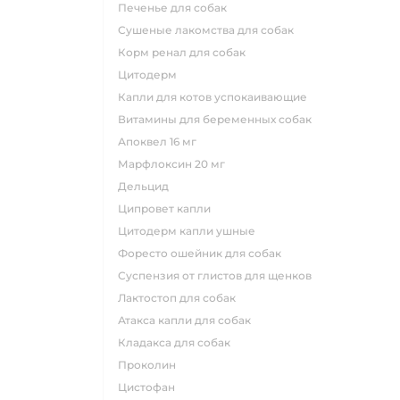
печенье для собак
сушеные лакомства для собак
корм ренал для собак
цитодерм
капли для котов успокаивающие
витамины для беременных собак
апоквел 16 мг
марфлоксин 20 мг
дельцид
ципровет капли
цитодерм капли ушные
форесто ошейник для собак
суспензия от глистов для щенков
лактостоп для собак
атакса капли для собак
кладакса для собак
проколин
цистофан