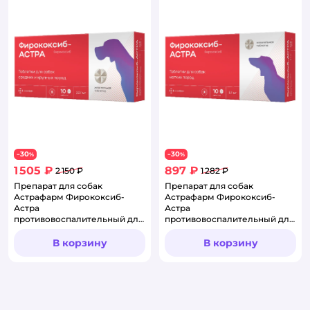
30
30
−
%
−
%
1 505 ₽
897 ₽
2 150 ₽
1 282 ₽
Препарат для собак
Препарат для собак
Астрафарм Фирококсиб-
Астрафарм Фирококсиб-
Астра
Астра
противовоспалительный для
противовоспалительный для
крупных пород 277мг
мелких пород 57мг
10таблеток
10таблеток
В корзину
В корзину