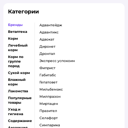
Категории
Бренды
адвантейдж
Ветаптека
адвантикс
Корм
адвокат
Лечебный
диронет
корм
дронтал
Корм по
экспресс успокоин
группе
пород
фиприст
Сухой корм
габитабс
Влажный
гепатовет
корм
мильбемакс
Лакомства
милпразон
Популярные
товары
миртацен
Уход и
празител
гигиена
селафорт
Содержание
симпарика
Амуниция