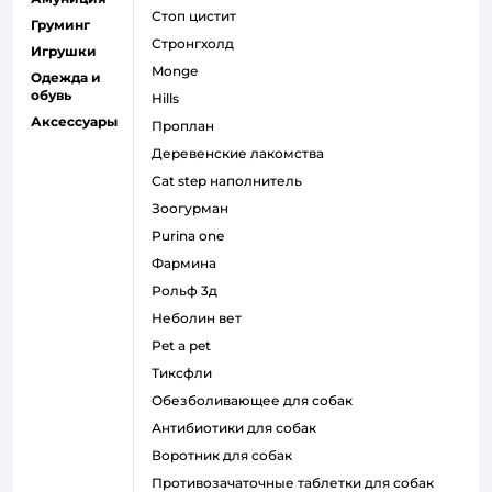
стоп цистит
Груминг
стронгхолд
Игрушки
monge
Одежда и
обувь
hills
Аксессуары
проплан
деревенские лакомства
cat step наполнитель
зоогурман
purina one
фармина
рольф 3д
неболин вет
pet a pet
тиксфли
обезболивающее для собак
антибиотики для собак
воротник для собак
противозачаточные таблетки для собак