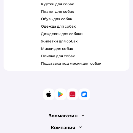
куртки для собак
платья для собак
обувь для собак
одежда для собак
дождевик для собаки
жилетки для собак
миски для собак
поилка для собак
подставка под миски для собак
App Store
Google Play
AppGallery
RuStore
Зоомагазин
Лицензия
Компания