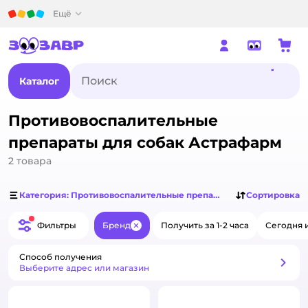
Детский мир
Ещё
Каталог
Противовоспалительные
препараты для собак Астрафарм
2
товара
Категория: Противовоспалительные препараты для собак
Сортировка
Фильтры
Бренд
Получить за 1-2 часа
Сегодня 
Закрыть
Способ получения
Способ получения
Выберите адрес или магазин