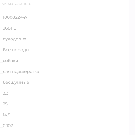
ных магазинов.
1000822447
36811L
пуходерка
Все породы
собаки
для подшерстка
бесшумные
3.3
25
14.5
0.107