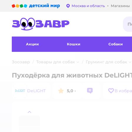
Детский мир
Москва и область
Магазины
Выбор адреса достав
Акции
Кошки
Собаки
Зоозавр
Товары для собак
Груминг для собак
Пуходёрка для животных DeLIGHT
DeLIGHT
5,0
·
В избр
назад