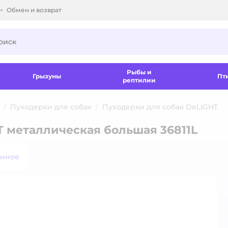
Обмен и возврат
ки.
Рыбы и
Грызуны
Пт
рептилии
Пуходерки для собак
Пуходерки для собак DeLIGHT
 металлическая большая 36811L
анное