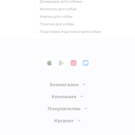
дождевик для собаки
жилетки для собак
миски для собак
поилка для собак
подставка под миски для собак
App Store
Google Play
AppGallery
RuStore
Зоомагазин
Лицензия
Компания
Как сделать заказ
О компании
Покупателям
Доставка и оплата
Раскрытие информации
Бонусные карты
Каталог
Обмен и возврат товара
Инвесторам
Электронные подарочные сертификаты
Правила продажи
Товары для кошек
Пресс-центр