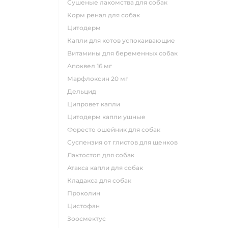
сушеные лакомства для собак
корм ренал для собак
цитодерм
капли для котов успокаивающие
витамины для беременных собак
апоквел 16 мг
марфлоксин 20 мг
дельцид
ципровет капли
цитодерм капли ушные
форесто ошейник для собак
суспензия от глистов для щенков
лактостоп для собак
атакса капли для собак
кладакса для собак
проколин
цистофан
зоосмектус