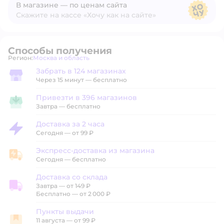
В магазине — по ценам сайта
Скажите на кассе «Хочу как на сайте»
В магазине — по ценам сайта
Способы получения
Регион:
Москва и область
Выбор адреса доставки.
Забрать в 124 магазинах
Забрать в магазине
Через 15 минут — бесплатно
Привезти в 396 магазинов
Привезти в магазин
Завтра
—
бесплатно
Доставка за 2 часа
Доставка за 2 часа
Сегодня
—
от 99 ₽
Экспресс-доставка из магазина
Экспресс-доставка из магазина
Сегодня
—
бесплатно
Доставка со склада
Завтра
—
от 149 ₽
Доставка со склада
Бесплатно — от 2 000 ₽
Пункты выдачи
11 августа
—
от 99 ₽
Пункты выдачи