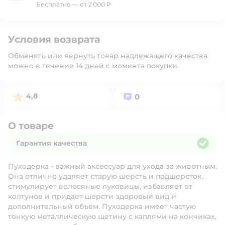
Бесплатно — от 2 000 ₽
Условия возврата
Обменять или вернуть товар надлежащего качества
можно в течение 14 дней с момента покупки.
Рейтинг:
Вопросов:
4,8
0
О товаре
Гарантия качества
Гарантия качества
Пуходерка - важный аксессуар для ухода за животным.
Она отлично удаляет старую шерсть и подшерсток,
стимулирует волосяные луковицы, избавляет от
колтунов и придает шерсти здоровый вид и
дополнительный объем. Пуходерка имеет частую
тонкую металлическую щетину с каплями на кончиках,