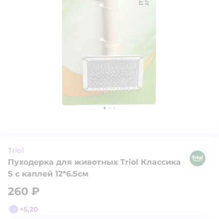
Triol
Пуходерка для животных Triol Классика
Tr
S с каплей 12*6.5см
260 ₽
+
5,20