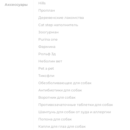
hills
Аксессуары
проплан
деревенские лакомства
cat step наполнитель
зоогурман
purina one
фармина
рольф 3д
неболин вет
pet a pet
тиксфли
обезболивающее для собак
антибиотики для собак
воротник для собак
противозачаточные таблетки для собак
шампунь для собак от зуда и аллергии
попона для собак
капли для глаз для собак