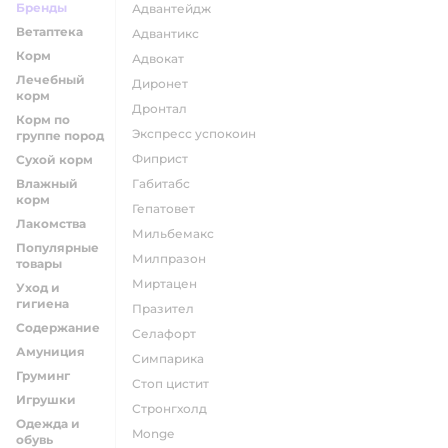
Бренды
адвантейдж
Ветаптека
адвантикс
Корм
адвокат
Лечебный
диронет
корм
дронтал
Корм по
экспресс успокоин
группе пород
фиприст
Сухой корм
Влажный
габитабс
корм
гепатовет
Лакомства
мильбемакс
Популярные
милпразон
товары
миртацен
Уход и
гигиена
празител
Содержание
селафорт
Амуниция
симпарика
Груминг
стоп цистит
Игрушки
стронгхолд
Одежда и
monge
обувь