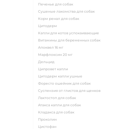
печенье для собак
сушеные лакомства для собак
корм ренал для собак
цитодерм
капли для котов успокаивающие
витамины для беременных собак
апоквел 16 мг
марфлоксин 20 мг
дельцид
ципровет капли
цитодерм капли ушные
форесто ошейник для собак
суспензия от глистов для щенков
лактостоп для собак
атакса капли для собак
кладакса для собак
проколин
цистофан