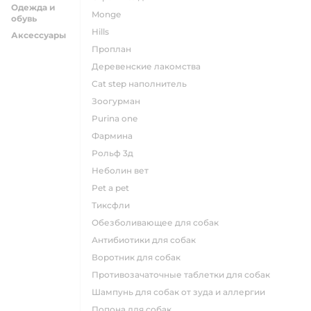
Одежда и
monge
обувь
hills
Аксессуары
проплан
деревенские лакомства
cat step наполнитель
зоогурман
purina one
фармина
рольф 3д
неболин вет
pet a pet
тиксфли
обезболивающее для собак
антибиотики для собак
воротник для собак
противозачаточные таблетки для собак
шампунь для собак от зуда и аллергии
попона для собак