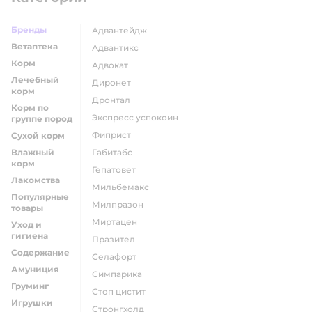
Бренды
адвантейдж
Ветаптека
адвантикс
Корм
адвокат
Лечебный
диронет
корм
дронтал
Корм по
экспресс успокоин
группе пород
фиприст
Сухой корм
Влажный
габитабс
корм
гепатовет
Лакомства
мильбемакс
Популярные
милпразон
товары
миртацен
Уход и
гигиена
празител
Содержание
селафорт
Амуниция
симпарика
Груминг
стоп цистит
Игрушки
стронгхолд