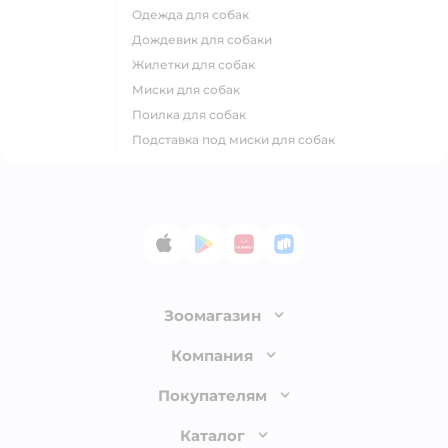
одежда для собак
дождевик для собаки
жилетки для собак
миски для собак
поилка для собак
подставка под миски для собак
App Store
Google Play
AppGallery
RuStore
Зоомагазин
Лицензия
Компания
Как сделать заказ
О компании
Покупателям
Доставка и оплата
Раскрытие информации
Бонусные карты
Каталог
Обмен и возврат товара
Инвесторам