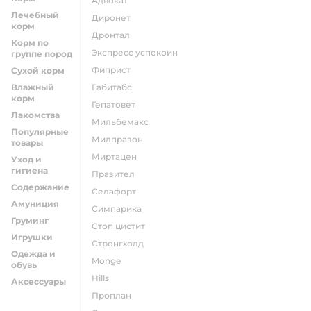
адвокат
Лечебный
диронет
корм
дронтал
Корм по
экспресс успокоин
группе пород
фиприст
Сухой корм
Влажный
габитабс
корм
гепатовет
Лакомства
мильбемакс
Популярные
милпразон
товары
миртацен
Уход и
гигиена
празител
Содержание
селафорт
Амуниция
симпарика
Груминг
стоп цистит
Игрушки
стронгхолд
Одежда и
monge
обувь
hills
Аксессуары
проплан