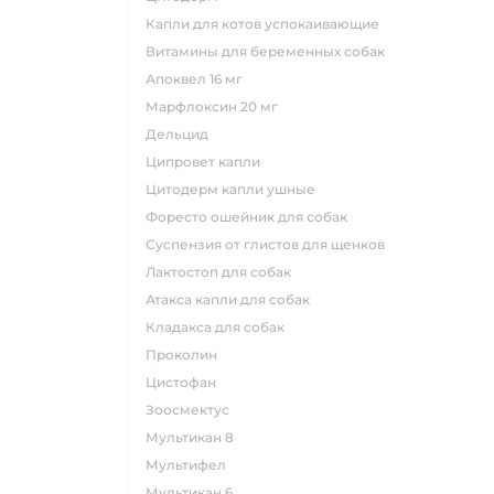
капли для котов успокаивающие
витамины для беременных собак
апоквел 16 мг
марфлоксин 20 мг
дельцид
ципровет капли
цитодерм капли ушные
форесто ошейник для собак
суспензия от глистов для щенков
лактостоп для собак
атакса капли для собак
кладакса для собак
проколин
цистофан
зоосмектус
мультикан 8
мультифел
мультикан 6