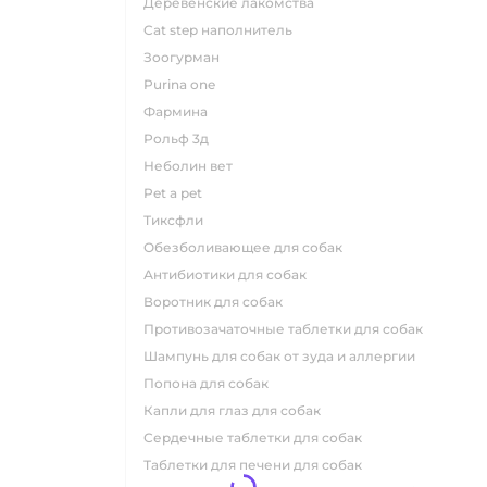
деревенские лакомства
cat step наполнитель
зоогурман
purina one
фармина
рольф 3д
неболин вет
pet a pet
тиксфли
обезболивающее для собак
антибиотики для собак
воротник для собак
противозачаточные таблетки для собак
шампунь для собак от зуда и аллергии
попона для собак
капли для глаз для собак
сердечные таблетки для собак
таблетки для печени для собак