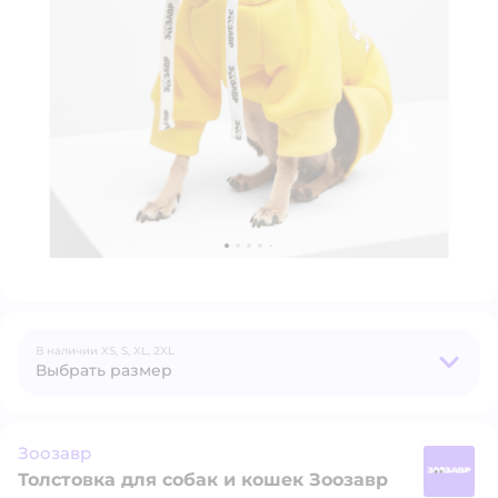
В наличии
XS,
S,
XL,
2XL
Выбрать размер
Зоозавр
Толстовка для собак и кошек Зоозавр
З