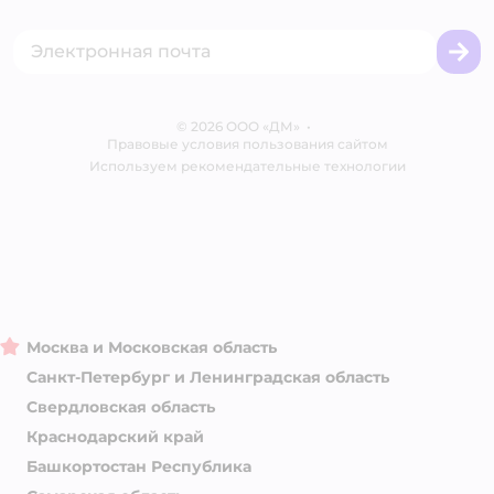
Акции
Сертификат АКИТ
Товары для собак
Горячая линия безопасности
Промокоды
Сертификаты
Корм для собак
Вакансии
Бренды
Обратная связь
Одежда для собак
Контакты
Отзывы
Карта сайта
Ветаптека
© 2026 ООО «ДМ»
Блог
•
Правовые условия пользования сайтом
Магазины сети
Используем рекомендательные технологии
Москва и Московская область
Санкт-Петербург и Ленинградская область
Свердловская область
Краснодарский край
Башкортостан Республика