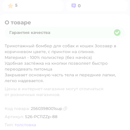
Рейтинг:
Вопросов:
5
0
О товаре
Гарантия качества
Гарантия качества
Трикотажный бомбер для собак и кошек Зоозавр в
коричневом цвете, с принтом на спинке.
Материал - 100% полиэстер (без начёса)
Удобная застёжка на кнопки позволяет быстро
переодевать питомца
Закрывает основную часть тела и передние лапки,
легко надевается.
Цены в интернет-магазине могут отличаться
от розничных магазинов.
Код товара:
2560398001sup
Скопировать код товара
Артикул:
S26-PC11ZZp-88
Тип:
толстовка