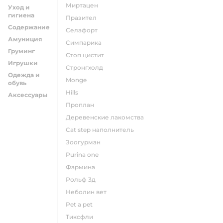
миртацен
Уход и
гигиена
празител
Содержание
селафорт
Амуниция
симпарика
Груминг
стоп цистит
Игрушки
стронгхолд
Одежда и
monge
обувь
hills
Аксессуары
проплан
деревенские лакомства
cat step наполнитель
зоогурман
purina one
фармина
рольф 3д
неболин вет
pet a pet
тиксфли