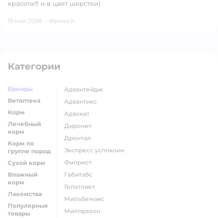
красота!!! и в цвет шерстки)
19 мая 2026
·
Ирина К.
Категории
Бренды
адвантейдж
Ветаптека
адвантикс
Корм
адвокат
Лечебный
диронет
корм
дронтал
Корм по
экспресс успокоин
группе пород
фиприст
Сухой корм
Влажный
габитабс
корм
гепатовет
Лакомства
мильбемакс
Популярные
милпразон
товары