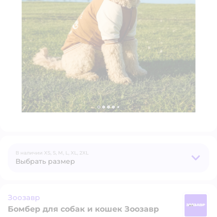
В наличии
XS,
S,
M,
L,
XL,
2XL
Выбрать размер
Зоозавр
Бомбер для собак и кошек Зоозавр
З