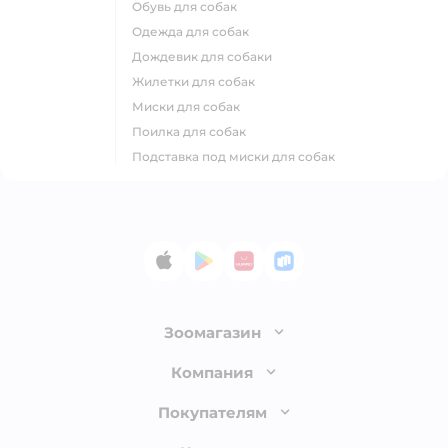
обувь для собак
одежда для собак
дождевик для собаки
жилетки для собак
миски для собак
поилка для собак
подставка под миски для собак
App Store
Google Play
AppGallery
RuStore
Зоомагазин
Лицензия
Компания
Как сделать заказ
О компании
Покупателям
Доставка и оплата
Раскрытие информации