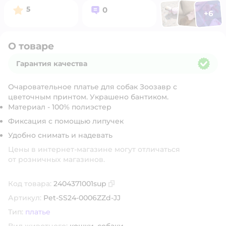
Фото п
Фото пользоват
Фото польз
Рейтинг:
Вопросов:
5
0
+
6
Открыть 
О товаре
Гарантия качества
Гарантия качества
Очаровательное платье для собак Зоозавр с
цветочным принтом. Украшено бантиком.
Материал - 100% полиэстер
Фиксация с помощью липучек
Удобно снимать и надевать
Цены в интернет-магазине могут отличаться
от розничных магазинов.
Код товара:
2404371001sup
Скопировать код товара
Артикул:
Pet-SS24-0006ZZd-JJ
Тип:
платье