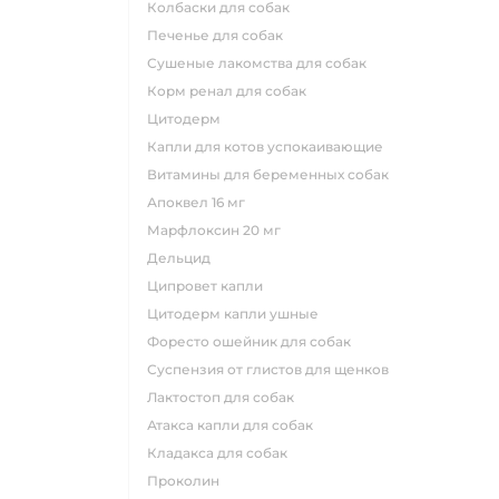
колбаски для собак
печенье для собак
сушеные лакомства для собак
корм ренал для собак
цитодерм
капли для котов успокаивающие
витамины для беременных собак
апоквел 16 мг
марфлоксин 20 мг
дельцид
ципровет капли
цитодерм капли ушные
форесто ошейник для собак
суспензия от глистов для щенков
лактостоп для собак
атакса капли для собак
кладакса для собак
проколин