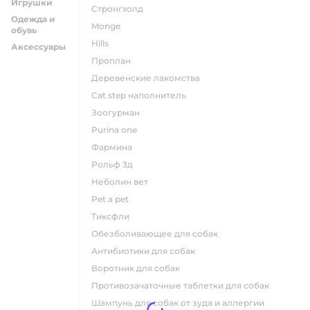
Игрушки
стронгхолд
Одежда и
monge
обувь
hills
Аксессуары
проплан
деревенские лакомства
cat step наполнитель
зоогурман
purina one
фармина
рольф 3д
неболин вет
pet a pet
тиксфли
обезболивающее для собак
антибиотики для собак
воротник для собак
противозачаточные таблетки для собак
шампунь для собак от зуда и аллергии