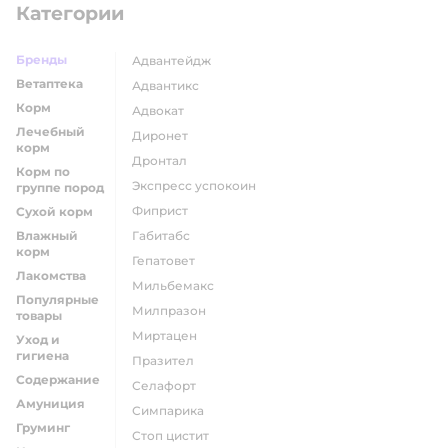
Категории
Бренды
адвантейдж
Ветаптека
адвантикс
Корм
адвокат
Лечебный
диронет
корм
дронтал
Корм по
экспресс успокоин
группе пород
фиприст
Сухой корм
Влажный
габитабс
корм
гепатовет
Лакомства
мильбемакс
Популярные
милпразон
товары
миртацен
Уход и
гигиена
празител
Содержание
селафорт
Амуниция
симпарика
Груминг
стоп цистит