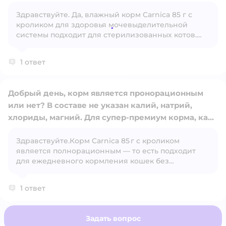
Здравствуйте. Да, влажный корм Carnica 85 г с
кроликом для здоровья мочевыделительной
Открыть вопрос
системы подходит для стерилизованных котов.
Его формула разработана для профилактики
проблем с мочевыделительной системой, что
1 ответ
особенно актуально для кастрированных и
стерилизованных животных
Добрый день, корм является пронорационным
или нет? В составе не указан калий, натрий,
хлориды, магний. Для супер-премиум корма, как
заявленно, эти характеристики должны быть.
Здравствуйте.Корм Carnica 85 г с кроликом
Уточните полный состав, пожалуйста, по каждого
Открыть вопрос
является полнорационным — то есть подходит
из вкусов.
для ежедневного кормления кошек без
добавления других кормов. В составе
действительно нет явного указания на натрий,
1 ответ
калий, хлориды и магний, но производитель
заявляет его как супер‑премиум и указывает
основные макро‑ и микроэлементы (белки, жиры,
Задать вопрос
кальций, фосфор, витамины)