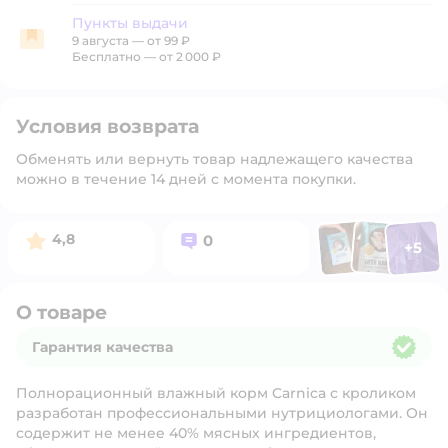
Пункты выдачи
9 августа
—
от 99 ₽
Пункты выдачи
Бесплатно — от 2 000 ₽
Условия возврата
Обменять или вернуть товар надлежащего качества
можно в течение 14 дней с момента покупки.
Фото п
Фото пользоват
Фото польз
Рейтинг:
Вопросов:
4,8
0
+
5
Открыть 
О товаре
Гарантия качества
Гарантия качества
Полнорационный влажный корм Carnica с кроликом
разработан профессиональными нутрициологами. Он
содержит не менее 40% мясных ингредиентов,