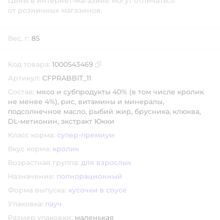
Цены в интернет-магазине могут отличаться
от розничных магазинов.
Вес, г:
85
Код товара:
1000543469
Скопировать код товара
Артикул:
CFPRABBIT_11
Состав:
мясо и субпродукты 40% (в том числе кролик
не менее 4%), рис, витамины и минералы,
подсолнечное масло, рыбий жир, брусника, клюква,
DL-метионин, экстракт Юкки
Класс корма:
супер-премиум
Вкус корма:
кролик
Возрастная группа:
для взрослых
Назначение:
полнорационный
Форма выпуска:
кусочки в соусе
Упаковка:
пауч
Размер упаковки:
маленькая