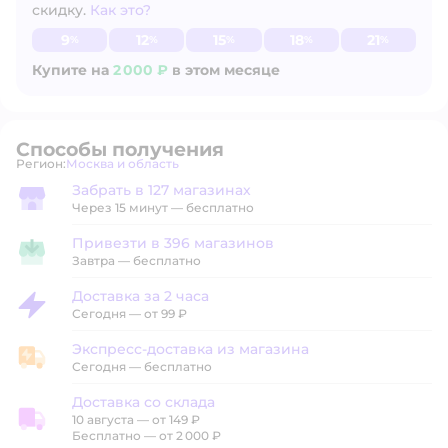
скидку.
Как это?
Узнать больше
9
12
15
18
21
%
%
%
%
%
Купите на
2 000 ₽
в этом месяце
Способы получения
Регион:
Москва и область
Выбор адреса доставки.
Забрать в 127 магазинах
Забрать в магазине
Через 15 минут — бесплатно
Привезти в 396 магазинов
Привезти в магазин
Завтра
—
бесплатно
Доставка за 2 часа
Доставка за 2 часа
Сегодня
—
от 99 ₽
Экспресс-доставка из магазина
Экспресс-доставка из магазина
Сегодня
—
бесплатно
Доставка со склада
10 августа
—
от 149 ₽
Доставка со склада
Бесплатно — от 2 000 ₽