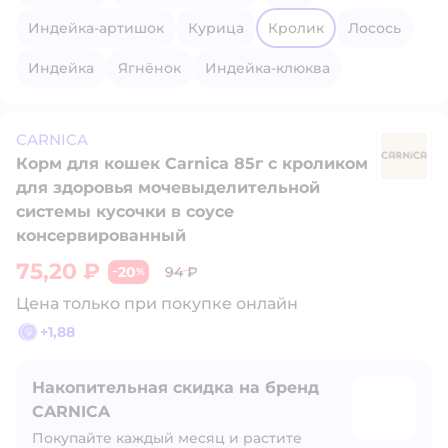
Индейка-артишок
Курица
Кролик
Лосось
Индейка
Ягнёнок
Индейка-клюква
CARNICA
Корм для кошек Carnica 85г с кроликом
C
для здоровья мочевыделительной
системы кусочки в соусе
консервированный
75,20 ₽
20
94 ₽
−
%
Цена только при покупке онлайн
+
1,88
Накопительная скидка на бренд
CARNICA
Покупайте каждый месяц и растите