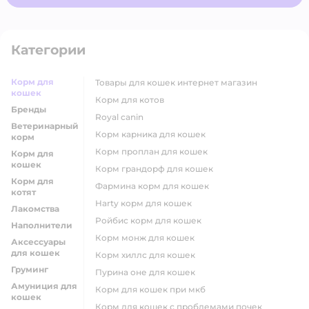
Категории
Корм для
товары для кошек интернет магазин
кошек
корм для котов
Бренды
royal canin
Ветеринарный
корм карника для кошек
корм
корм проплан для кошек
Корм для
кошек
корм грандорф для кошек
Корм для
фармина корм для кошек
котят
harty корм для кошек
Лакомства
ройбис корм для кошек
Наполнители
корм монж для кошек
Аксессуары
для кошек
корм хиллс для кошек
Груминг
пурина оне для кошек
Амуниция для
корм для кошек при мкб
кошек
корм для кошек с проблемами почек