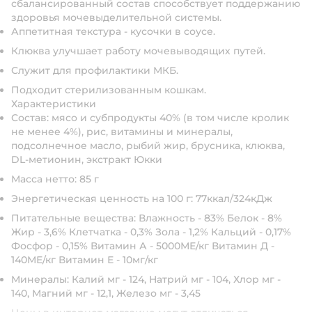
сбалансированный состав способствует поддержанию
здоровья мочевыделительной системы.
Аппетитная текстура - кусочки в соусе.
Клюква улучшает работу мочевыводящих путей.
Служит для профилактики МКБ.
Подходит стерилизованным кошкам.
Характеристики
Состав: мясо и субпродукты 40% (в том числе кролик
не менее 4%), рис, витамины и минералы,
подсолнечное масло, рыбий жир, брусника, клюква,
DL-метионин, экстракт Юкки
Масса нетто: 85 г
Энергетическая ценность на 100 г: 77ккал/324кДж
Питательные вещества: Влажность - 83% Белок - 8%
Жир - 3,6% Клетчатка - 0,3% Зола - 1,2% Кальций - 0,17%
Фосфор - 0,15% Витамин А - 5000МЕ/кг Витамин Д -
140МЕ/кг Витамин Е - 10мг/кг
Минералы: Калий мг - 124, Натрий мг - 104, Хлор мг -
140, Магний мг - 12,1, Железо мг - 3,45