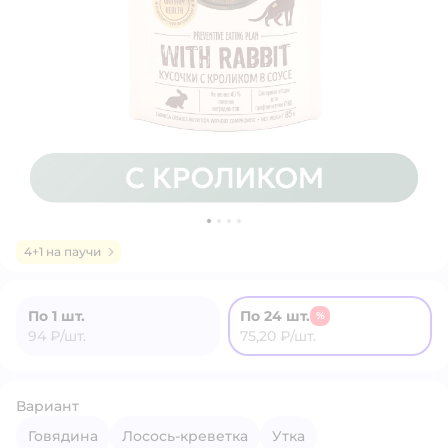
4+1 на паучи
По 1 шт.
По 24 шт.
%
94 ₽/шт.
75,20 ₽/шт.
Вариант
Говядина
Лосось-креветка
Утка