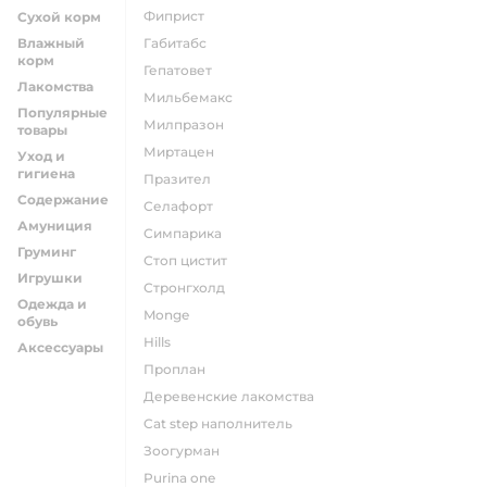
фиприст
Сухой корм
Влажный
габитабс
корм
гепатовет
Лакомства
мильбемакс
Популярные
милпразон
товары
миртацен
Уход и
гигиена
празител
Содержание
селафорт
Амуниция
симпарика
Груминг
стоп цистит
Игрушки
стронгхолд
Одежда и
monge
обувь
hills
Аксессуары
проплан
деревенские лакомства
cat step наполнитель
зоогурман
purina one