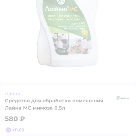
Лайна
Средство для обработки помещения
Л
Лайна МС мимоза 0.5л
580 ₽
+
11,60