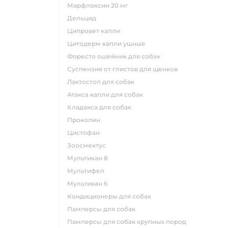
марфлоксин 20 мг
дельцид
ципровет капли
цитодерм капли ушные
форесто ошейник для собак
суспензия от глистов для щенков
лактостоп для собак
атакса капли для собак
кладакса для собак
проколин
цистофан
зоосмектус
мультикан 8
мультифел
мультикан 6
кондиционеры для собак
памперсы для собак
памперсы для собак крупных пород