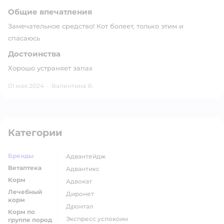
Общие впечатления
Замечательное средство! Кот болеет, только этим и
спасаюсь
Достоинства
Хорошо устраняет запах
01 мая 2024
·
Валентина Я.
Категории
Бренды
адвантейдж
Ветаптека
адвантикс
Корм
адвокат
Лечебный
диронет
корм
дронтал
Корм по
экспресс успокоин
группе пород