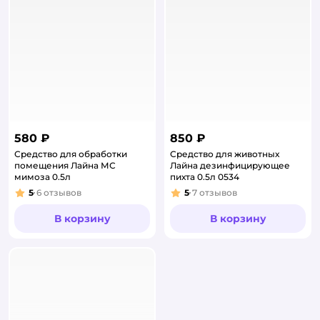
580 ₽
850 ₽
Средство для обработки
Средство для животных
помещения Лайна МС
Лайна дезинфицирующее
мимоза 0.5л
пихта 0.5л 0534
5
6
отзывов
5
7
отзывов
Рейтинг:
Рейтинг:
В корзину
В корзину