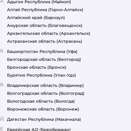
А
Адыгея Республика
(Майкоп)
Алтай Республика
(Горно-Алтайск)
Алтайский край
(Барнаул)
Амурская область
(Благовещенск)
Архангельская область
(Архангельск)
Астраханская область
(Астрахань)
Б
Башкортостан Республика
(Уфа)
Белгородская область
(Белгород)
Брянская область
(Брянск)
Бурятия Республика
(Улан-Удэ)
В
Владимирская область
(Владимир)
Волгоградская область
(Волгоград)
Вологодская область
(Вологда)
Воронежская область
(Воронеж)
Д
Дагестан Республика
(Махачкала)
Е
Еврейская АО
(Биробиджан)