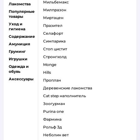
мильбемакс
Лакомства
милпразон
Популярные
товары
миртацен
Уход и
празител
гигиена
селафорт
Содержание
симпарика
Амуниция
стоп цистит
Груминг
стронгхолд
Игрушки
monge
Одежда и
обувь
hills
Аксессуары
проплан
деревенские лакомства
cat step наполнитель
зоогурман
purina one
фармина
рольф 3д
неболин вет