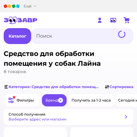
Детский мир
Ещё
Каталог
Средство для обработки
помещения у собак Лайна
8
товаров
Категория: Средство для обработки помещения у собак
Сортировка
Фильтры
Бренд
Получить за 1-2 часа
Сегодня 
Закрыть
Способ получения
Способ получения
Выберите адрес или магазин