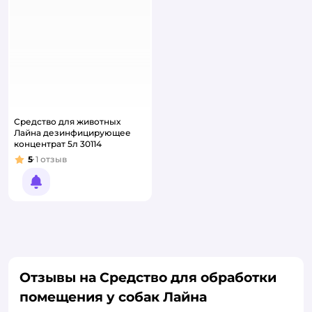
Средство для животных
Лайна дезинфицирующее
концентрат 5л 30114
5
1
отзыв
Рейтинг:
Уведомить о появлении
Отзывы на Средство для обработки
помещения у собак Лайна