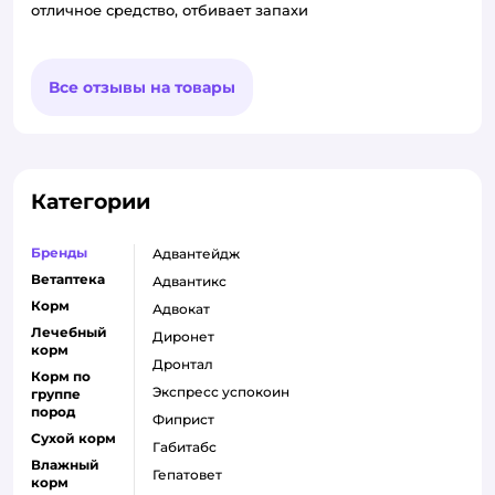
отличное средство, отбивает запахи
Все отзывы на товары
Категории
Бренды
адвантейдж
Ветаптека
адвантикс
Корм
адвокат
Лечебный
диронет
корм
дронтал
Корм по
экспресс успокоин
группе
пород
фиприст
Сухой корм
габитабс
Влажный
гепатовет
корм