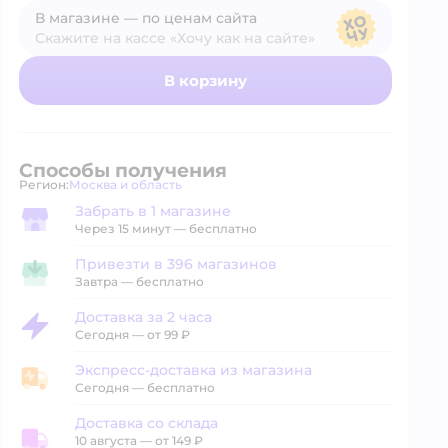
В магазине — по ценам сайта
Скажите на кассе «Хочу как на сайте»
В магазине — по ценам сайта
В корзину
Способы получения
Регион:
Москва и область
Выбор адреса доставки.
Забрать в 1 магазине
Забрать в магазине
Через 15 минут — бесплатно
Привезти в 396 магазинов
Привезти в магазин
Завтра
—
бесплатно
Доставка за 2 часа
Доставка за 2 часа
Сегодня
—
от 99 ₽
Экспресс-доставка из магазина
Экспресс-доставка из магазина
Сегодня
—
бесплатно
Доставка со склада
10 августа
—
от 149 ₽
Доставка со склада