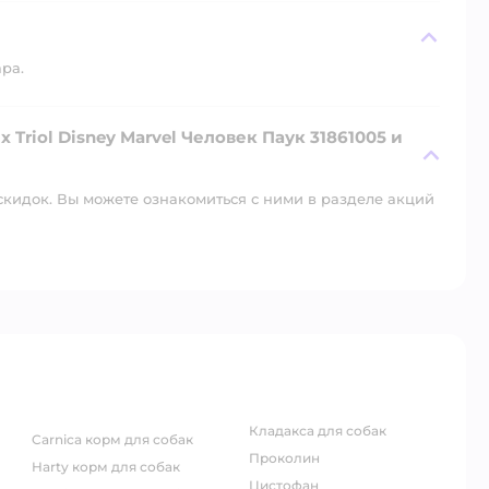
ара.
Triol Disney Marvel Человек Паук 31861005 и
скидок. Вы можете ознакомиться с ними в разделе акций
кладакса для собак
carnica корм для собак
проколин
harty корм для собак
цистофан