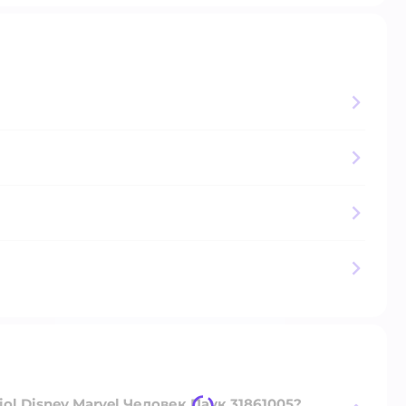
ol Disney Marvel Человек Паук 31861005?