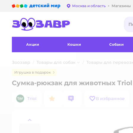
Детский мир
Москва и область
Магазины
Выбор адреса достав
Акции
Кошки
Собаки
Зоозавр
Товары для собак
Товары для перевоз
Игрушка в подарок
Сумка-рюкзак для животных Triol
Triol
В избранное
назад