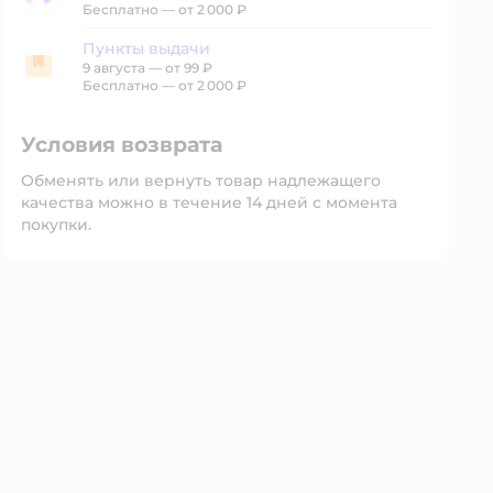
Бесплатно — от 2 000 ₽
Пункты выдачи
9 августа
—
от 99 ₽
Пункты выдачи
Бесплатно — от 2 000 ₽
Условия возврата
Обменять или вернуть товар надлежащего
качества можно в течение 14 дней с момента
покупки.