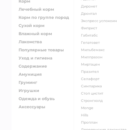
Корм
диронет
Лечебный корм
дронтал
Корм по группе пород
экспресс успокоин
Сухой корм
фиприст
Влажный корм
габитабс
Лакомства
гепатовет
Популярные товары
мильбемакс
милпразон
Уход и гигиена
миртацен
Содержание
празител
Амуниция
селафорт
Груминг
симпарика
Игрушки
стоп цистит
Одежда и обувь
стронгхолд
Аксессуары
monge
hills
проплан
деревенские лакомства