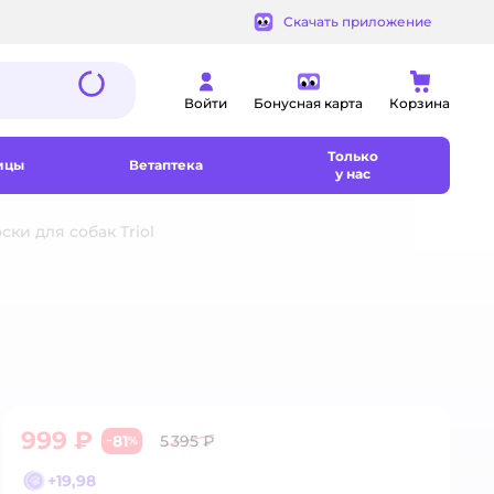
Скачать приложение
Войти
Бонусная карта
Корзина
Только
ицы
Ветаптека
у нас
ки для собак Triol
999 ₽
81
5 395 ₽
−
%
+
19,98