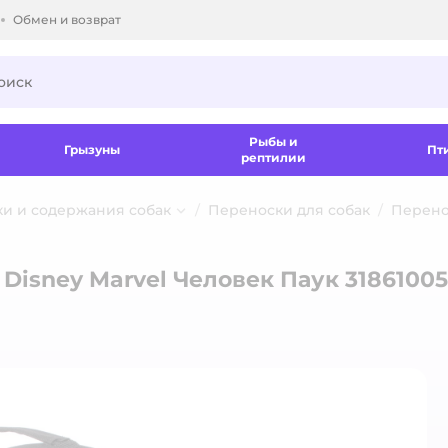
Обмен и возврат
ки.
Рыбы и
Грызуны
Пт
рептилии
ки и содержания собак
Переноски для собак
Перенос
 Disney Marvel Человек Паук 31861005