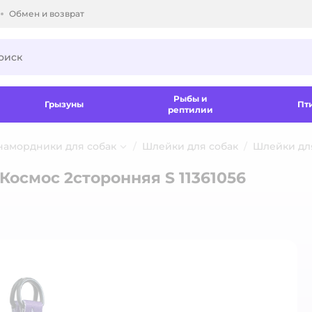
Обмен и возврат
ки.
Рыбы и
Грызуны
Пт
рептилии
 намордники для собак
Шлейки для собак
Шлейки для
 Космос 2сторонняя S 11361056