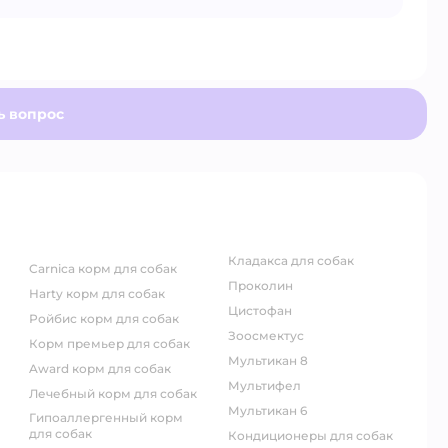
ь вопрос
кладакса для собак
carnica корм для собак
проколин
harty корм для собак
цистофан
ройбис корм для собак
зоосмектус
корм премьер для собак
мультикан 8
award корм для собак
мультифел
лечебный корм для собак
мультикан 6
гипоаллергенный корм
для собак
кондиционеры для собак