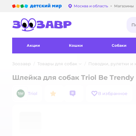
Детский мир
Москва и область
Магазины
Выбор адреса достав
Акции
Кошки
Собаки
Зоозавр
Товары для собак
Поводки, рулетки и
Шлейка для собак Triol Be Trendy
Triol
В избранное