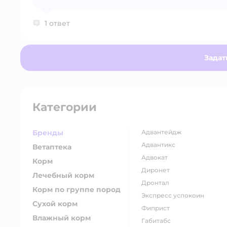
1 ответ
Задат
Категории
Бренды
адвантейдж
адвантикс
Ветаптека
адвокат
Корм
диронет
Лечебный корм
дронтал
Корм по группе пород
экспресс успокоин
Сухой корм
фиприст
Влажный корм
габитабс