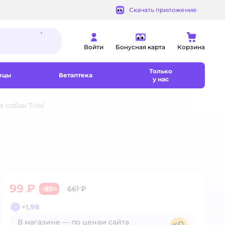
Скачать приложение
Войти
Бонусная карта
Корзина
Только
ицы
Ветаптека
у нас
 собак Triol
99 ₽
85
661 ₽
−
%
+
1,98
В магазине — по ценам сайта