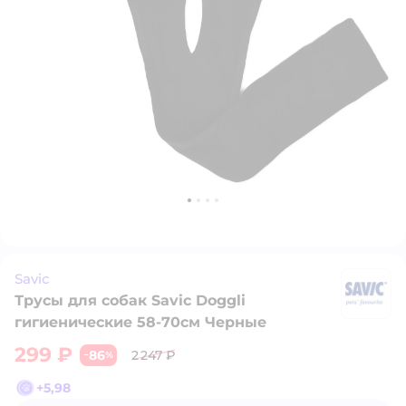
Savic
Трусы для собак Savic Doggli
Sa
гигиенические 58-70см Черные
299 ₽
86
2 247 ₽
−
%
+
5,98