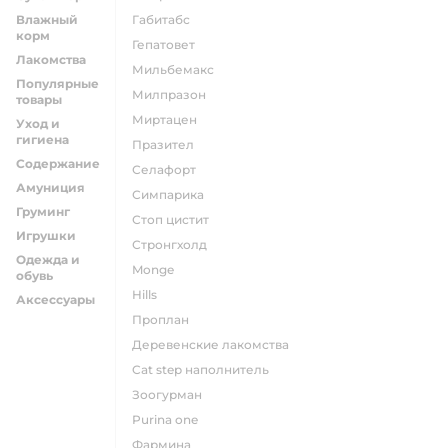
Влажный
габитабс
корм
гепатовет
Лакомства
мильбемакс
Популярные
милпразон
товары
миртацен
Уход и
гигиена
празител
Содержание
селафорт
Амуниция
симпарика
Груминг
стоп цистит
Игрушки
стронгхолд
Одежда и
monge
обувь
hills
Аксессуары
проплан
деревенские лакомства
cat step наполнитель
зоогурман
purina one
фармина