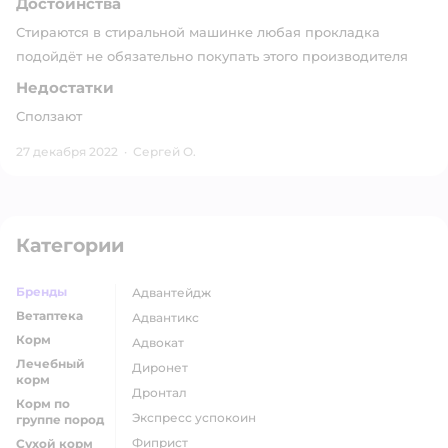
Достоинства
Стираются в стиральной машинке любая прокладка
подойдёт не обязательно покупать этого производителя
Недостатки
Сползают
27 декабря 2022
·
Сергей О.
Категории
Бренды
адвантейдж
Ветаптека
адвантикс
Корм
адвокат
Лечебный
диронет
корм
дронтал
Корм по
экспресс успокоин
группе пород
фиприст
Сухой корм