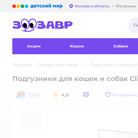
Детский мир
Москва и область
Магазины
Выбор адреса достав
Акции
Кошки
Собаки
Зоозавр
Товары для собак
Средства гигиены д
Подгузники для кошек и собак Cli
Cliny
4,9
·
В избранн