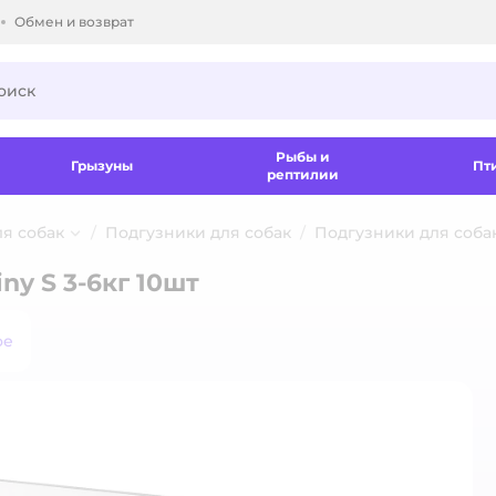
Обмен и возврат
ки.
Рыбы и
Грызуны
Пт
рептилии
ля собак
Подгузники для собак
Подгузники для собак
ny S 3-6кг 10шт
ое