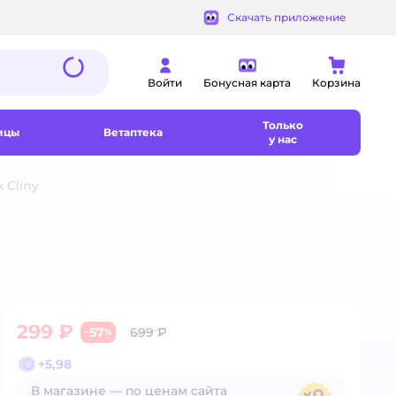
Скачать приложение
Войти
Бонусная карта
Корзина
Только
ицы
Ветаптека
у нас
 Cliny
299 ₽
57
699 ₽
−
%
+
5,98
В магазине — по ценам сайта