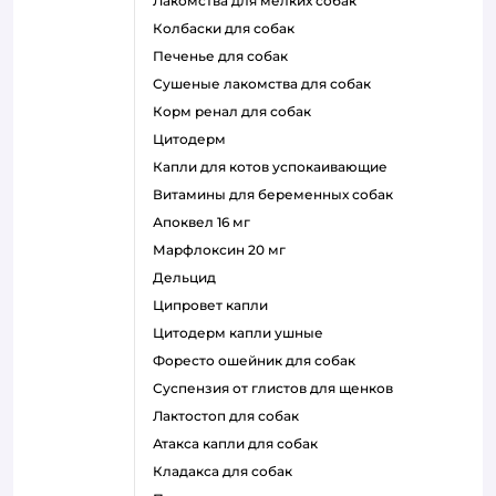
лакомства для мелких собак
колбаски для собак
печенье для собак
сушеные лакомства для собак
корм ренал для собак
цитодерм
капли для котов успокаивающие
витамины для беременных собак
апоквел 16 мг
марфлоксин 20 мг
дельцид
ципровет капли
цитодерм капли ушные
форесто ошейник для собак
суспензия от глистов для щенков
лактостоп для собак
атакса капли для собак
кладакса для собак