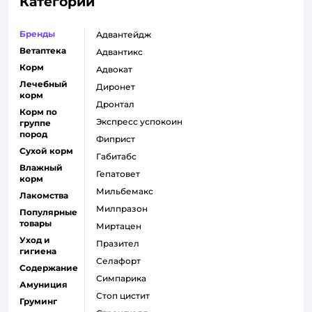
Категории
Бренды
адвантейдж
Ветаптека
адвантикс
Корм
адвокат
Лечебный
диронет
корм
дронтал
Корм по
экспресс успокоин
группе
пород
фиприст
Сухой корм
габитабс
Влажный
гепатовет
корм
мильбемакс
Лакомства
милпразон
Популярные
товары
миртацен
Уход и
празител
гигиена
селафорт
Содержание
симпарика
Амуниция
стоп цистит
Груминг