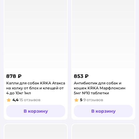
878 ₽
853 ₽
Капли для собак KRKA Атакса
Антибиотик для собак и
на холку от блох и клещей от
кошек KRKA Марфлоксин
4 до 10кг 1мл
5мг №10 таблетки
4,4
15
отзывов
5
9
отзывов
Рейтинг:
Рейтинг:
В корзину
В корзину