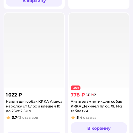
В корзину
30
−
%
1 022 ₽
778 ₽
1 112 ₽
Капли для собак KRKA Атакса
Антигельминтик для собак
на холку от блох и клещей 10
KRKA Дехинел плюс XL №2
до 25кг 2.5мл
таблетки
3,7
13
отзывов
5
4
отзыва
Рейтинг:
Рейтинг:
В корзину