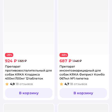
20
40
−
%
−
%
924 ₽
687 ₽
1 155 ₽
1 146 ₽
Препарат
Препарат
противовоспалительный для
инсектоакарицидный для
собак KRKA Кладакса
собак KRKA Фиприст Комбо
400мг/100мг 12таблеток
067мл №1 пипетка
4,9
18
отзывов
4,7
18
отзывов
Рейтинг:
Рейтинг:
В корзину
В корзину