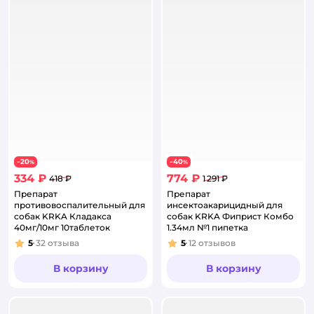
20
40
−
%
−
%
334 ₽
774 ₽
418 ₽
1 291 ₽
Препарат
Препарат
противовоспалительный для
инсектоакарицидный для
собак KRKA Кладакса
собак KRKA Фиприст Комбо
40мг/10мг 10таблеток
1.34мл №1 пипетка
5
32
отзыва
5
12
отзывов
Рейтинг:
Рейтинг:
В корзину
В корзину