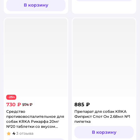
В корзину
25
−
%
730 ₽
885 ₽
974 ₽
Средство
Препарат для собак KRKA
противовоспалительное для
Фиприст Спот Он 2.68мл №1
собак KRKA Рикарфа 20мг
пипетка
№20 таблетки со вкусом
мяса
В корзину
4
3
отзыва
Рейтинг: