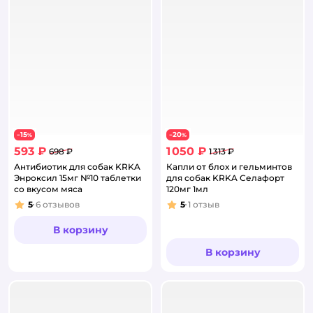
15
20
−
%
−
%
593 ₽
1 050 ₽
698 ₽
1 313 ₽
Антибиотик для собак KRKA
Капли от блох и гельминтов
Энроксил 15мг №10 таблетки
для собак KRKA Селафорт
со вкусом мяса
120мг 1мл
5
6
отзывов
5
1
отзыв
Рейтинг:
Рейтинг:
В корзину
В корзину