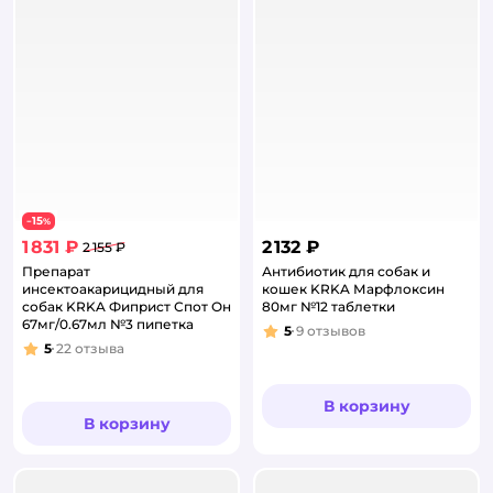
15
−
%
1 831 ₽
2 132 ₽
2 155 ₽
Препарат
Антибиотик для собак и
инсектоакарицидный для
кошек KRKA Марфлоксин
собак KRKA Фиприст Спот Он
80мг №12 таблетки
67мг/0.67мл №3 пипетка
5
9
отзывов
Рейтинг:
5
22
отзыва
Рейтинг:
В корзину
В корзину