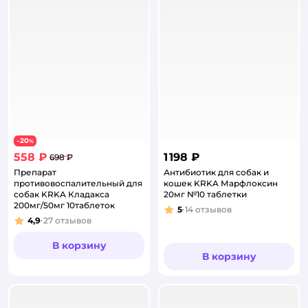
20
−
%
558 ₽
1 198 ₽
698 ₽
Препарат
Антибиотик для собак и
противовоспалительный для
кошек KRKA Марфлоксин
собак KRKA Кладакса
20мг №10 таблетки
200мг/50мг 10таблеток
5
14
отзывов
Рейтинг:
4,9
27
отзывов
Рейтинг:
В корзину
В корзину