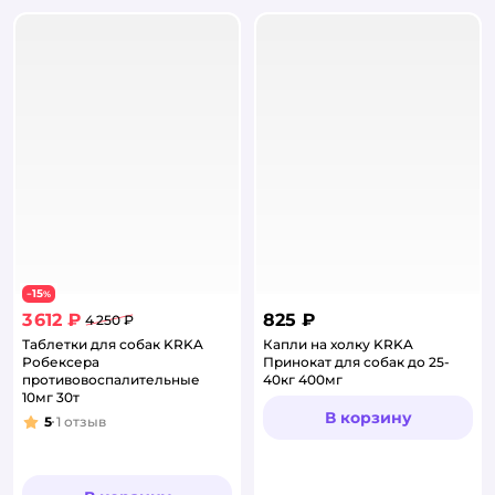
15
−
%
3 612 ₽
825 ₽
4 250 ₽
Таблетки для собак KRKA
Капли на холку KRKA
Робексера
Принокат для собак до 25-
противовоспалительные
40кг 400мг
10мг 30т
В корзину
5
1
отзыв
Рейтинг: