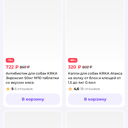
15
60
−
%
−
%
722 ₽
320 ₽
850 ₽
802 ₽
Антибиотик для собак KRKA
Капли для собак KRKA Атакса
Энроксил 50мг №10 таблетки
на холку от блох и клещей от
со вкусом мяса
1.5 до 4кг 0.4мл
5
6
отзывов
4,6
18
отзывов
Рейтинг:
Рейтинг:
В корзину
В корзину