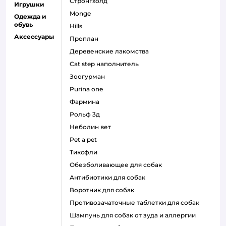
стронгхолд
Игрушки
monge
Одежда и
обувь
hills
Аксессуары
проплан
деревенские лакомства
cat step наполнитель
зоогурман
purina one
фармина
рольф 3д
неболин вет
pet a pet
тиксфли
обезболивающее для собак
антибиотики для собак
воротник для собак
противозачаточные таблетки для собак
шампунь для собак от зуда и аллергии