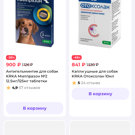
20
45
−
%
−
%
900 ₽
841 ₽
1 126 ₽
1 530 ₽
Антигельминтик для собак
Капли ушные для собак
KRKA Милпразон №2
KRKA Отоксолан 10мл
12.5мг/125мг таблетки
5
24
отзыва
Рейтинг:
4,9
57
отзывов
Рейтинг:
В корзину
В корзину