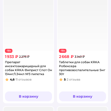
15
15
−
%
−
%
1 933 ₽
2 668 ₽
2 275 ₽
3 140 ₽
Препарат
Таблетки для собак KRKA
инсектоакарицидный для
Робексера
собак KRKA Фиприст Спот Он
противовоспалительные 5мг
134мг/1.34мл №3 пипетка
30т
4,6
11
отзывов
5
2
отзыва
Рейтинг:
Рейтинг:
В корзину
В корзину