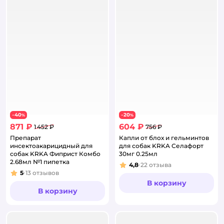
40
20
−
%
−
%
871 ₽
604 ₽
1 452 ₽
756 ₽
Препарат
Капли от блох и гельминтов
инсектоакарицидный для
для собак KRKA Селафорт
собак KRKA Фиприст Комбо
30мг 0.25мл
2.68мл №1 пипетка
4,8
22
отзыва
Рейтинг:
5
13
отзывов
Рейтинг:
В корзину
В корзину