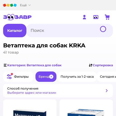
Детский мир
Ещё
Каталог
Ветаптека для собак KRKA
41
товар
Категория: Ветаптека для собак
Сортировка
Фильтры
Бренд
Получить за 1-2 часа
Сегодня 
Закрыть
Способ получения
Способ получения
Выберите адрес или магазин