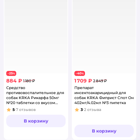
25
40
−
%
−
%
884 ₽
1 709 ₽
1 180 ₽
2 849 ₽
Средство
Препарат
противовоспалительное для
инсектоакарицидный для
собак KRKA Рикарфа 50мг
собак KRKA Фиприст Спот Он
№20 таблетки со вкусом
402мг/4.02мл №3 пипетка
мяса
5
7
отзывов
3
2
отзыва
Рейтинг:
Рейтинг:
В корзину
В корзину