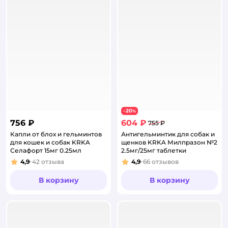
20
−
%
756 ₽
604 ₽
755 ₽
Капли от блох и гельминтов
Антигельминтик для собак и
для кошек и собак KRKA
щенков KRKA Милпразон №2
Селафорт 15мг 0.25мл
2.5мг/25мг таблетки
4,9
42
отзыва
4,9
66
отзывов
Рейтинг:
Рейтинг:
В корзину
В корзину