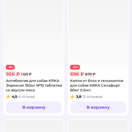
15
20
−
%
−
%
956 ₽
696 ₽
1 125 ₽
870 ₽
Антибиотик для собак KRKA
Капли от блох и гельминтов
Энроксил 150мг №10 таблетки
для собак KRKA Селафорт
со вкусом мяса
60мг 0.5мл
4,5
4
отзыва
3,8
13
отзывов
Рейтинг:
Рейтинг:
В корзину
В корзину