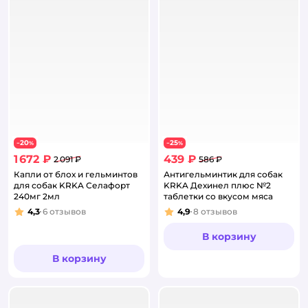
20
25
−
%
−
%
1 672 ₽
439 ₽
2 091 ₽
586 ₽
Капли от блох и гельминтов
Антигельминтик для собак
для собак KRKA Селафорт
KRKA Дехинел плюс №2
240мг 2мл
таблетки со вкусом мяса
4,3
6
отзывов
4,9
8
отзывов
Рейтинг:
Рейтинг:
В корзину
В корзину