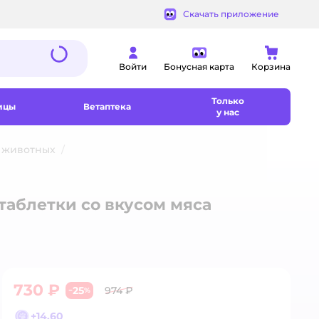
Скачать приложение
Войти
Бонусная карта
Корзина
Только
ицы
Ветаптека
у нас
 животных
таблетки со вкусом мяса
730 ₽
25
974 ₽
−
%
+
14,60