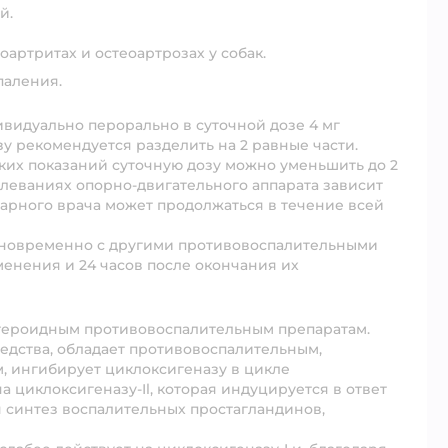
й.
артритах и остеоартрозах у собак.
паления.
видуально перорально в суточной дозе 4 мг
зу рекомендуется разделить на 2 равные части.
ких показаний суточную дозу можно уменьшить до 2
олеваниях опорно-двигательного аппарата зависит
арного врача может продолжаться в течение всей
одновременно с другими противовоспалительными
именения и 24 часов после окончания их
естероидным противовоспалительным препаратам.
едства, обладает противовоспалительным,
 ингибирует циклоксигеназу в цикле
 циклоксигеназу-Il, которая индуцируется в ответ
я синтез воспалительных простагландинов,