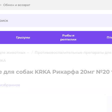
Обмен и возврат
ки.
Рыбы и
Грызуны
Пт
рептилии
для животных
Противовоспалительные препараты для
RKA
 для собак KRKA Рикарфа 20мг №20 
 избранное