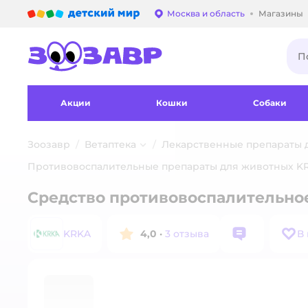
Детский мир
Москва и область
Магазины
Выбор адреса достав
Акции
Кошки
Собаки
Зоозавр
Ветаптека
Лекарственные препараты 
Противовоспалительные препараты для животных K
Средство противовоспалительное
KRKA
4,0
·
3 отзыва
В