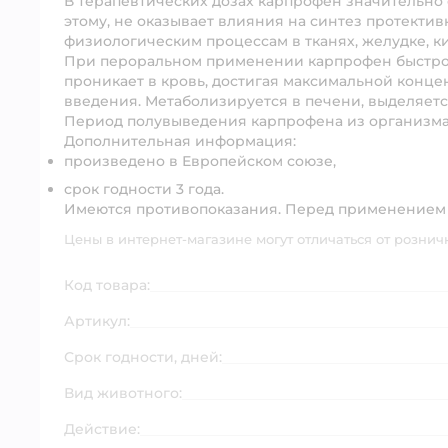
В терапевтических дозах карпрофен значительно с
этому, не оказывает влияния на синтез протекти
физиологическим процессам в тканях, желудке, к
При пероральном применении карпрофен быстро 
проникает в кровь, достигая максимальной концен
введения. Метаболизируется в печени, выделяетс
Период полувыведения карпрофена из организма с
Дополнительная информация:
произведено в Европейском союзе,
срок годности 3 года.
Имеются противопоказания. Перед применением 
Цены в интернет-магазине могут отличаться от рознич
Код товара:
Артикул:
Срок годности, дней:
Вид животного:
Действие: