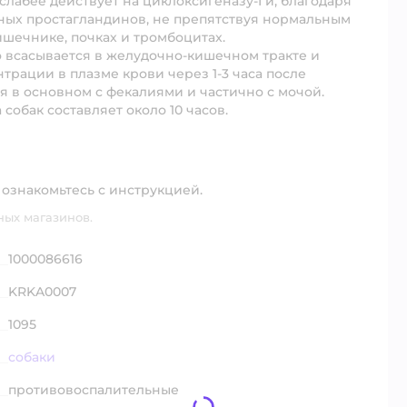
лабее действует на циклоксигеназу-I и, благодаря
вных простагландинов, не препятствуя нормальным
ишечнике, почках и тромбоцитах.
всасывается в желудочно-кишечном тракте и
трации в плазме крови через 1-3 часа после
я в основном с фекалиями и частично с мочой.
обак составляет около 10 часов.
ознакомьтесь с инструкцией.
ных магазинов.
1000086616
KRKA0007
1095
собаки
противовоспалительные