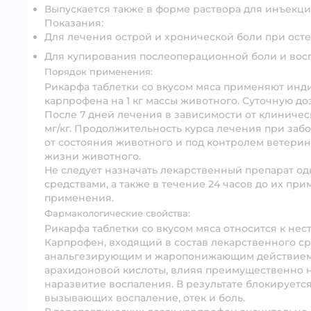
Выпускается также в форме раствора для инъекци
Показания:
Для лечения острой и хронической боли при остео
Для купирования послеоперационной боли и вос
Порядок применения:
Рикарфа таблетки со вкусом мяса применяют инди
карпрофена на 1 кг массы животного. Суточную до
После 7 дней лечения в зависимости от клиничес
мг/кг. Продолжительность курса лечения при заб
от состояния животного и под контролем ветерин
жизни животного.
Не следует назначать лекарственный препарат 
средствами, а также в течение 24 часов до их пр
применения.
Фармакологические свойства:
Рикарфа таблетки со вкусом мяса относится к н
Карпрофен, входящий в состав лекарственного ср
анальгезирующим и жаропонижающим действием,
арахидоновой кислоты, влияя преимущественно на
наразвитие воспаления. В результате блокируетс
вызывающих воспаление, отек и боль.